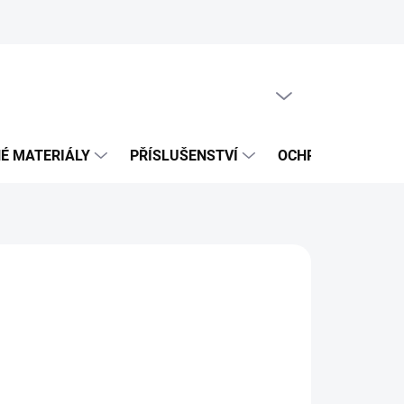
PRÁZDNÝ KOŠÍK
NÁKUPNÍ
KOŠÍK
É MATERIÁLY
PŘÍSLUŠENSTVÍ
OCHRANNÉ POMŮ