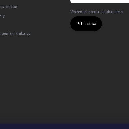
 svařování
Vložením e-mailu souhlasíte s
po
kty
Přihlásit se
upení od smlouvy