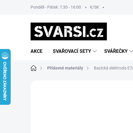
Přejít
Pondělí - Pátek: 7:30 - 16:00
€/SK
na
obsah
AKCE
SVAŘOVACÍ SETY
SVÁŘEČKY
Domů
Přídavné materiály
Bazická elektroda E
Neohodnoceno
Podrobnosti hodn
AKCE
VÝPRODEJ