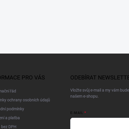
ORMACE PRO VÁS
ODEBÍRAT NEWSLETT
Vložte svůj e-mail a my vám bud
mační řád
našem e-shopu.
nky ochrany osobních údajů
dní podmínky
E-MAIL
ní a platba
 bez DPH