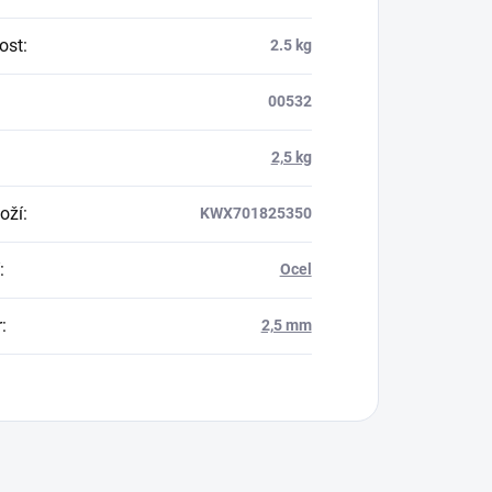
ost
:
2.5 kg
00532
2,5 kg
oží
:
KWX701825350
:
Ocel
r
:
2,5 mm