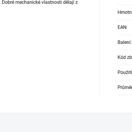
. Dobré mechanické vlastnosti dělají z
Hmotn
EAN
:
Balení
:
Kód zb
Použití
Průmě