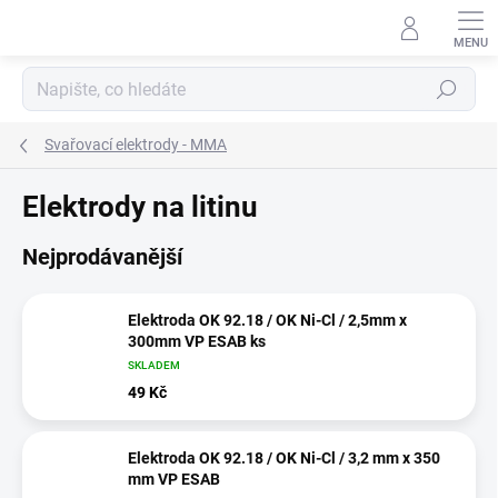
Přejít
na
obsah
Hledat
Svařovací elektrody - MMA
Elektrody na litinu
Nejprodávanější
Elektroda OK 92.18 / OK Ni-Cl / 2,5mm x
300mm VP ESAB ks
SKLADEM
49 Kč
Elektroda OK 92.18 / OK Ni-Cl / 3,2 mm x 350
mm VP ESAB