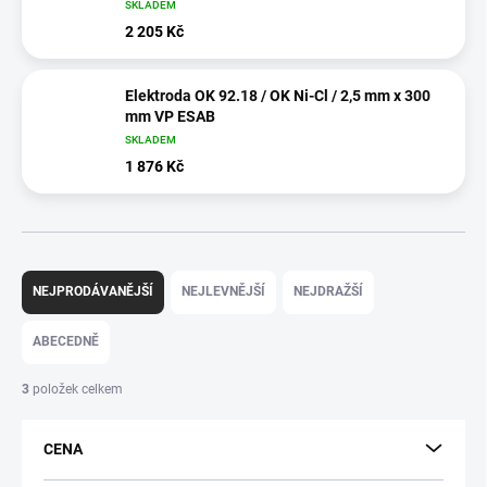
SKLADEM
2 205 Kč
Elektroda OK 92.18 / OK Ni-Cl / 2,5 mm x 300
mm VP ESAB
SKLADEM
1 876 Kč
Ř
a
NEJPRODÁVANĚJŠÍ
NEJLEVNĚJŠÍ
NEJDRAŽŠÍ
z
e
ABECEDNĚ
n
í
3
položek celkem
p
r
CENA
o
d