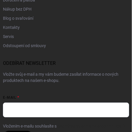
Doručení a platba
Nákup bez DPH
Blog o svařování
Kontakty
Servis
Odstoupení od smlouvy
ODEBÍRAT NEWSLETTER
Vložte svůj e-mail a my vám budeme zasílat informace o nových
produktech na našem e-shopu.
E-MAIL
Vložením e-mailu souhlasíte s
podmínkami ochrany osobních údajů