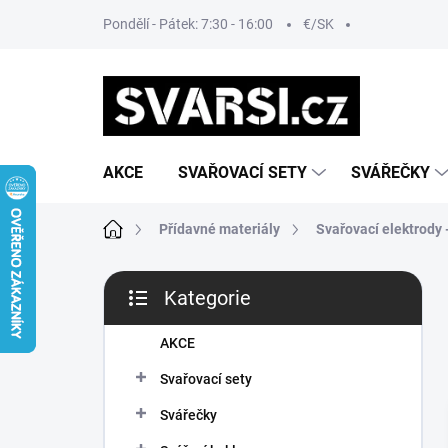
Přejít
Pondělí - Pátek: 7:30 - 16:00
€/SK
na
obsah
AKCE
SVAŘOVACÍ SETY
SVÁŘEČKY
Domů
Přídavné materiály
Svařovací elektrody
P
Kategorie
o
Přeskočit
s
kategorie
t
AKCE
r
Svařovací sety
a
n
Svářečky
n