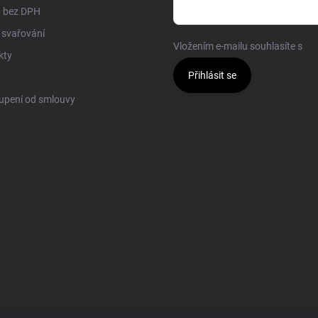
 bez DPH
 svařování
Vložením e-mailu souhlasíte s
po
kty
Přihlásit se
upení od smlouvy