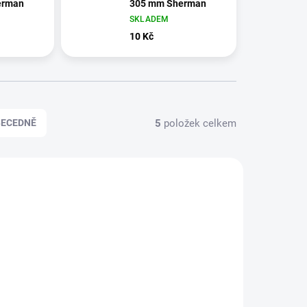
erman
305 mm Sherman
SKLADEM
10 Kč
5
položek celkem
BECEDNĚ