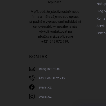
republice.
Nákup
Blog o
V případě, že jste živnostník nebo
firma a máte zájem o spolupráci,
Konta
případně o vypracování individuální
Servis
cenové nabídky, neváhejte nás
kdykoli kontaktovat na
Odsto
info@svarsi.cz
případně
+421 948 072 919
.
KONTAKT
info
@
svarsi.cz
+421 948 072 919
svarsi.cz
svarsi.cz