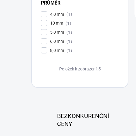
PRŮMĚR
4,0 mm
1
10 mm
1
5,0 mm
1
6,0 mm
1
8,0 mm
1
Položek k zobrazení:
5
BEZKONKURENČNÍ
CENY