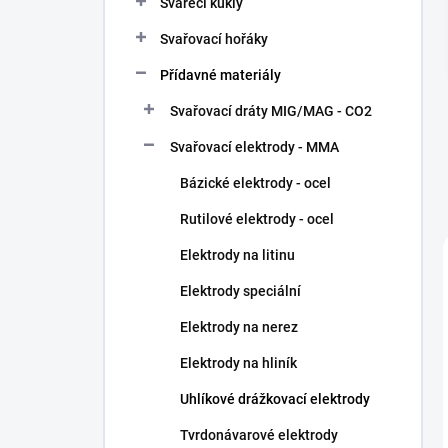
Svářecí kukly
í
p
Svařovací hořáky
a
n
Přídavné materiály
e
Svařovací dráty MIG/MAG - CO2
l
Svařovací elektrody - MMA
Bázické elektrody - ocel
Rutilové elektrody - ocel
Elektrody na litinu
Elektrody speciální
Elektrody na nerez
Elektrody na hliník
Uhlíkové drážkovací elektrody
Tvrdonávarové elektrody