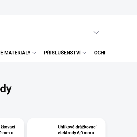
PRÁZDNÝ KOŠÍK
NÁKUPNÍ
KOŠÍK
É MATERIÁLY
PŘÍSLUŠENSTVÍ
OCHRANNÉ POMŮ
ody
ážkovací
Uhlíkové drážkovací
,0 mm x
elektrody 6,0 mm x