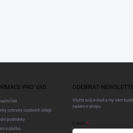
ORMACE PRO VÁS
ODEBÍRAT NEWSLETT
Vložte svůj e-mail a my vám bud
mační řád
našem e-shopu.
nky ochrany osobních údajů
dní podmínky
E-MAIL
ní a platba