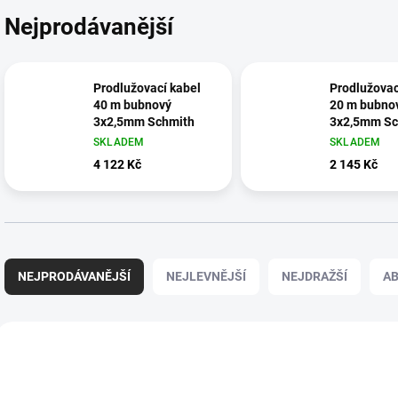
Nejprodávanější
Prodlužovací kabel
Prodlužovac
40 m bubnový
20 m bubno
3x2,5mm Schmith
3x2,5mm Sc
SKLADEM
SKLADEM
4 122 Kč
2 145 Kč
Ř
a
NEJPRODÁVANĚJŠÍ
NEJLEVNĚJŠÍ
NEJDRAŽŠÍ
A
z
e
n
V
í
ý
AKCE
p
p
VÝPRODEJ
r
i