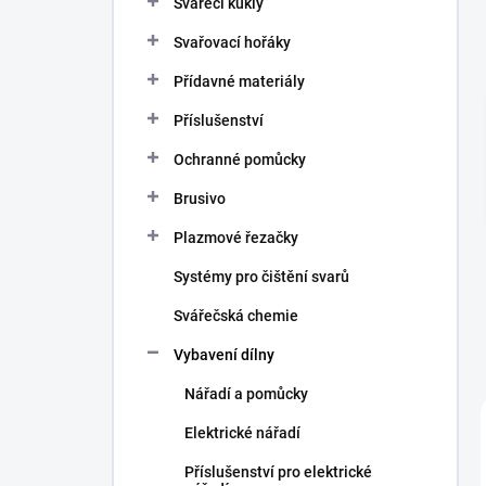
Svářecí kukly
í
p
Svařovací hořáky
a
n
Přídavné materiály
e
Příslušenství
l
Ochranné pomůcky
Brusivo
Plazmové řezačky
Systémy pro čištění svarů
Svářečská chemie
Vybavení dílny
Nářadí a pomůcky
Elektrické nářadí
Příslušenství pro elektrické