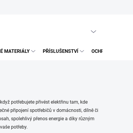
PRÁZDNÝ KOŠÍK
NÁKUPNÍ
KOŠÍK
É MATERIÁLY
PŘÍSLUŠENSTVÍ
OCHRANNÉ POMŮ
dyž potřebujete přivést elektřinu tam, kde
čné připojení spotřebičů v domácnosti, dílně či
dosah, spolehlivý přenos energie a díky různým
vaše potřeby.