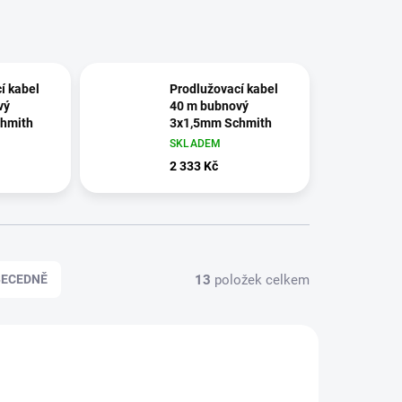
í kabel
Prodlužovací kabel
vý
40 m bubnový
hmith
3x1,5mm Schmith
SKLADEM
2 333 Kč
13
položek celkem
BECEDNĚ