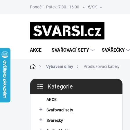
Přejít
Pondělí - Pátek: 7:30 - 16:00
€/SK
na
obsah
AKCE
SVAŘOVACÍ SETY
SVÁŘEČKY
Domů
Vybavení dílny
Prodlužovací kabely
P
Kategorie
o
Přeskočit
s
kategorie
t
AKCE
r
Svařovací sety
a
n
Svářečky
n