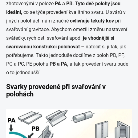
zhotovenými v poloze
PA a PB. Tyto dvě polohy jsou
ideální,
co se týče provedení kvalitního svaru. U svárů v
jiných polohách nám značně
ovlivňuje tekutý kov
při
svařování gravitace. Abychom omezili změnu nastavení
svářečky, rychlosti svařování apod.
je vhodnější si
svařovanou konstrukci polohovat
– natočit si ji tak, jak
potřebujeme. Takto jednoduše docílíme z poloh PD, PF,
PG a PC, PE polohu
PB a PA,
a tak provedení svaru bude
o to jednodušší.
Svarky provedené při svařování v
polohách