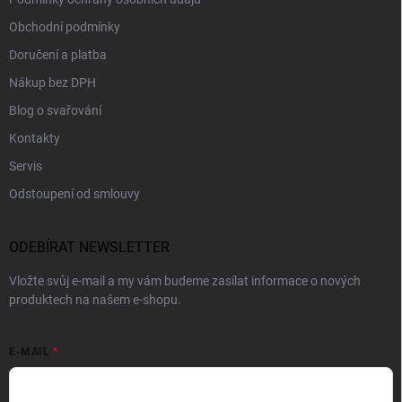
Obchodní podmínky
Doručení a platba
Nákup bez DPH
Blog o svařování
Kontakty
Servis
Odstoupení od smlouvy
ODEBÍRAT NEWSLETTER
Vložte svůj e-mail a my vám budeme zasílat informace o nových
produktech na našem e-shopu.
E-MAIL