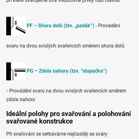
při které svařujeme dva vodorovné prvky nad hlavou
PF – Shora dolů (tzv. „padák“)
- Provádění
svaru na dvou svislých svařencích směrem shora dolů
PG – Zdola nahoru (tzv. “stupačka“)
-
Provádění svaru na dvou svislých svařencích směrem
zdola nahoru
Ideální polohy pro svařování a polohování
svařované konstrukce
Při svařování se setkáváme nejčastěji se sváry