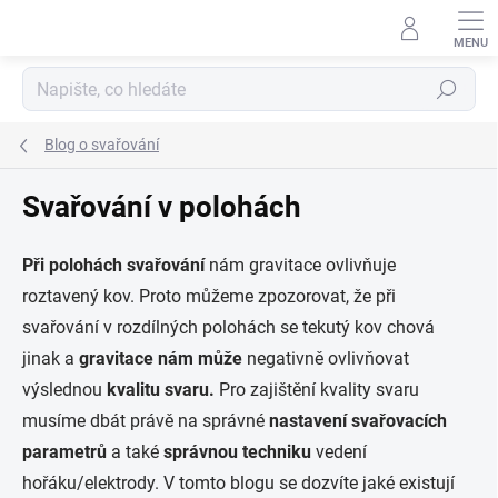
Přejít
na
obsah
Hledat
Blog o svařování
Svařování v polohách
Při polohách svařování
nám gravitace ovlivňuje
roztavený kov. Proto můžeme zpozorovat, že při
svařování v rozdílných polohách se tekutý kov chová
jinak a
gravitace nám může
negativně ovlivňovat
výslednou
kvalitu svaru.
Pro zajištění kvality svaru
musíme dbát právě na správné
nastavení svařovacích
parametrů
a také
správnou techniku
​​vedení
hořáku/elektrody. V tomto blogu se dozvíte jaké existují