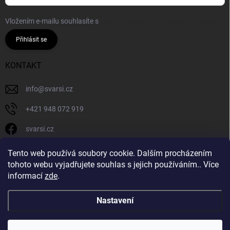
Vložením e-mailu souhlasíte s
podmínkami ochrany osobních údajů
Přihlásit se
KONTAKT
info
@
svarsi.cz
+421 948 072 919
svarsi.cz
svarsi.cz
Tento web používá soubory cookie. Dalším procházením
tohoto webu vyjadřujete souhlas s jejich používáním.. Více
informací
zde
.
Nastavení
Copyright 2026
SVARSI.CZ
. Všechna práva vyhrazena.