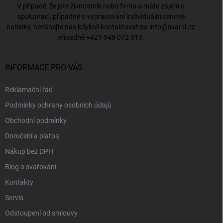
V případě, že jste živnostník nebo firma a máte zájem o
spolupráci, případně o vypracování individuální cenové
nabídky, neváhejte nás kdykoli kontaktovat na
info@svarsi.cz
případně
+421 948 072 919
.
INFORMACE PRO VÁS
Reklamační řád
Podmínky ochrany osobních údajů
Obchodní podmínky
Doručení a platba
Nákup bez DPH
Blog o svařování
Kontakty
Servis
Odstoupení od smlouvy