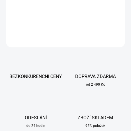
Ideální pro svařování hliníku a nerezu.
DETAILNÍ INFORMACE
ZEPTAT SE
BEZKONKURENČNÍ CENY
DOPRAVA ZDARMA
od 2 490 Kč
ODESLÁNÍ
ZBOŽÍ SKLADEM
do 24 hodin
95% položek