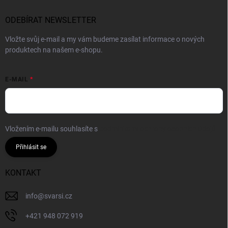
ODEBÍRAT NEWSLETTER
Vložte svůj e-mail a my vám budeme zasílat informace o nových
produktech na našem e-shopu.
E-MAIL
Vložením e-mailu souhlasíte s
podmínkami ochrany osobních údajů
Přihlásit se
KONTAKT
info
@
svarsi.cz
+421 948 072 919