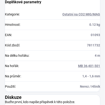
Doplňkové parametry
Kategorie
:
Ostatní na CO2 MIG/MAG
Hmotnost
:
0.12 kg
EAN
:
01093
Kód zboží
:
7811732
Na délku hořáku
:
4 m
Na hořák
:
MB 36,401,501
Na průměr
:
1,4 - 1,6 mm
Použití
:
Nerez / Hliník
Diskuze
Buďte první, kdo napíše příspěvek k této položce.