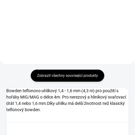
Protirozstřikový separační sprej
Usnadňuje posun svařovacího
na hořáky CO2 Abicor Binzel
drátu a hlavně zabraňuje tvorbě
400ml.
usazenin (strusce) na špičce a
hubici hořáku.
Zobrazit všechny související produkty
Bowden teflonovo-uhlíkový 1,4 - 1,6 mm (4,3 m) pro použití s ​​
hořáky MIG/MAG o délce 4m. Pro nerezový a hliníkový svařovací
drát 1,4 nebo 1,6 mm.Díky uhlíku má delší životnost než klasický
teflonový bowden.