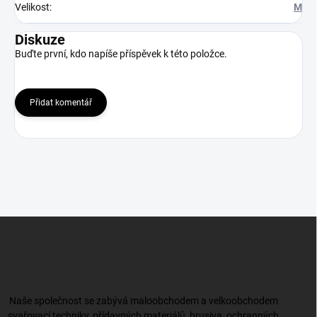
Velikost
:
M
Diskuze
Buďte první, kdo napíše příspěvek k této položce.
Přidat komentář
Z
á
p
a
t
í
Naše společnost se zabývá maloobchodem a velkoobchodem
svařovací techniky, přídavných materiálů, brusiva, ochranných