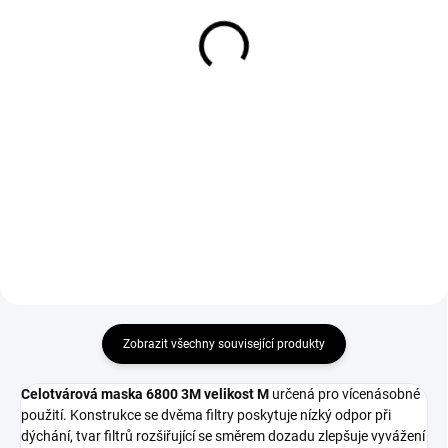
P3 R
P1
252 Kč
81 Kč
208 Kč bez DPH
67 Kč bez DPH
Do košíku
Do košíku
Částicový filtr 2135 P3 R ze série
Částicový filtr 3M 5911 P1 - proti
2000, ochrana vůči pevným a
pevným částicím a prachu bez
kapalným částicím.
zvláštní toxicity.
Zobrazit všechny související produkty
Celotvárová maska ​​6800 3M velikost M
určená pro
vícenásobné
použití. Konstrukce se dvěma filtry poskytuje nízký odpor při
dýchání, tvar filtrů rozšiřující se směrem dozadu zlepšuje vyvážení