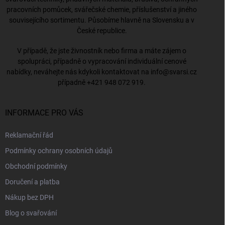
pracovních pomůcek, svářečské chemie, příslušenství a jiného
souvisejícího sortimentu. Působíme hlavně na Slovensku a v
České republice.
V případě, že jste živnostník nebo firma a máte zájem o
spolupráci, případně o vypracování individuální cenové
nabídky, neváhejte nás kdykoli kontaktovat na
info@svarsi.cz
případně
+421 948 072 919
.
INFORMACE PRO VÁS
Reklamační řád
Podmínky ochrany osobních údajů
Obchodní podmínky
Doručení a platba
Nákup bez DPH
Blog o svařování