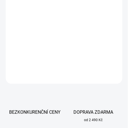
cena:
MŮŽEME
DORUČIT DO:
17.8.2026
−
+
Přidat do košíku
Celotvárová maska ​​6800 3M velikost M určená pro vícenásobné
použití.
DETAILNÍ INFORMACE
ZEPTAT SE
BEZKONKURENČNÍ CENY
DOPRAVA ZDARMA
od 2 490 Kč