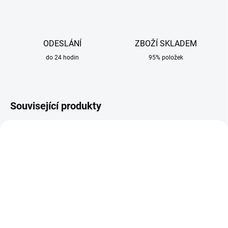
ODESLÁNÍ
ZBOŽÍ SKLADEM
do 24 hodin
95% položek
Související produkty
SKLADEM
SKLADEM
Částicový filtr 3M 2135
Částicový filtr 3M 5911