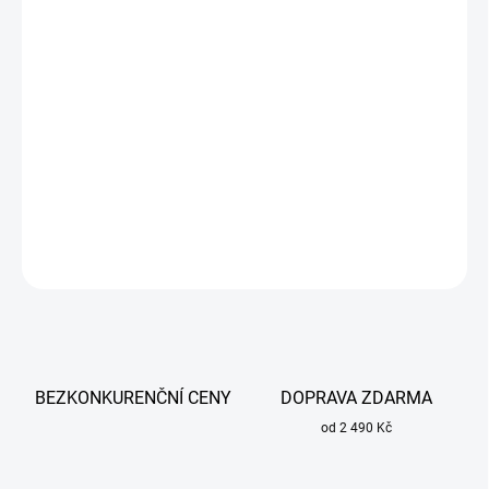
DORUČIT DO:
13.8.2026
−
+
Přidat do košíku
Používá se na plazmové hořáky při řezačkách Cutter 110
Sherman a jiných.
DETAILNÍ INFORMACE
ZEPTAT SE
BEZKONKURENČNÍ CENY
DOPRAVA ZDARMA
od 2 490 Kč