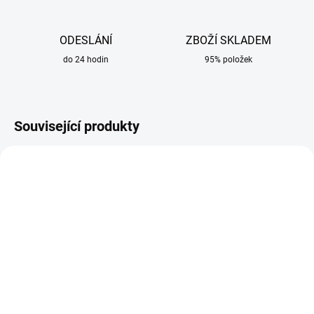
ODESLÁNÍ
ZBOŽÍ SKLADEM
do 24 hodin
95% položek
Související produkty
SKLADEM
SKLADEM
Hubice na plazmový
Izolátor na plazmový
hořák A-101
hořák A-101