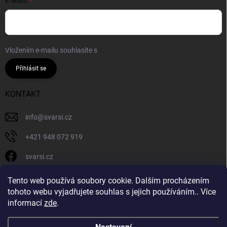
E-MAIL
Vložením e-mailu souhlasíte s
podmínkami ochrany osobních údajů
Přihlásit se
KONTAKT
info
@
svarsi.cz
+421 948 072 919
svarsi.cz
svarsi.cz
Tento web používá soubory cookie. Dalším procházením
tohoto webu vyjadřujete souhlas s jejich používáním.. Více
informací
zde
.