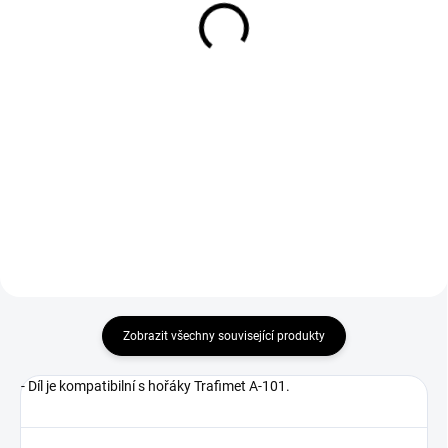
352 Kč
327 Kč
291 Kč bez DPH
270 Kč bez DPH
Do košíku
Do košíku
Používá se na plazmové hořáky
Používá se na plazmové hořáky
při řezačkách Cutter 110
při řezačkách Cutter 110
Sherman a jiných.
Sherman a jiných.
Zobrazit všechny související produkty
- Díl je kompatibilní s hořáky Trafimet A-101.