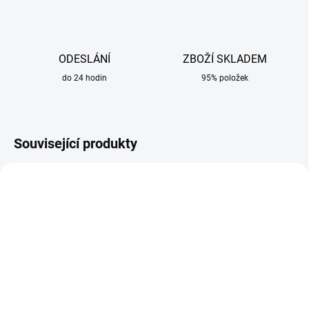
ODESLÁNÍ
ZBOŽÍ SKLADEM
do 24 hodin
95% položek
Související produkty
SKLADEM
SKLADEM
Svářečské rukavice
Čistič kukel NANOClean