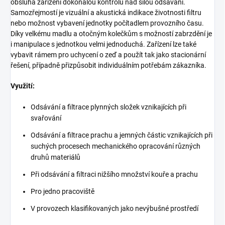
obsluha zařízení dokonalou kontrolu nad silou odsávání.
Samozřejmostí je vizuální a akustická indikace životnosti filtru
nebo možnost vybavení jednotky počítadlem provozního času.
Díky velkému madlu a otočným kolečkům s možností zabrzdění je
i manipulace s jednotkou velmi jednoduchá. Zařízení lze také
vybavit rámem pro uchycení o zeď a použít tak jako stacionární
řešení, případně přizpůsobit individuálním potřebám zákazníka.
Využití:
Odsávání a filtrace plynných složek vznikajících při
svařování
Odsávání a filtrace prachu a jemných částic vznikajících při
suchých procesech mechanického opracování různých
druhů materiálů
Při odsávání a filtraci nižšího množství kouře a prachu
Pro jedno pracoviště
V provozech klasifikovaných jako nevýbušné prostředí