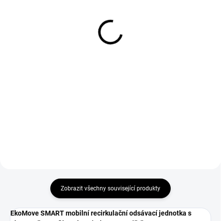
červené GL016 Simply
KOWAX 200 ml
Red velikost 10
209 Kč
124 Kč
173 Kč bez DPH
102 Kč bez DPH
Do košíku
Do košíku
NANOClean čistič kukel od firmy
KOWAX o objemu 200 ml.
Svářečské rukavice GL016 Simply
Red velikost 10 vhodné pro
svařování metodou MMA a
MIG/MAG.
Zobrazit všechny související produkty
EkoMove SMART mobilní recirkulační odsávací jednotka s