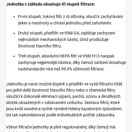
Jednotka v základu obsahuje tři stupně filtrace:
První stupeň, tukový filtr z Al síťoviny, slouží k zachytávání
jisker a mastnoty a chrání jednotku před zahořením.
Druhý stupeň, předfiltr ve třídě G4, zajišťuje zachycení
nejhrubších mechanických částic, čímž prodlužuje
životnost hlavního filtru.
Třetí stupeň, absolutní HEPA filtr ve třídě H13 naopak
zachycuje nejjemnější částice, díky čemuž zařízení dosahuje
nadstandardní více než 99,9% účinnosti filtrace.
Jednotku je navíc možné doplnit o předfiltr ve vyšší filtrační třídě
pro ještě delší životnost hlavního filtru nebo o chemické filtry
sloužící k dokonalé eliminaci výparů, pachů, ozonu a škodlivých
složek obsažených v odsávaném vzduchu. Sestavu filtrů, které
jsou kvůli snadné a rychlé výměně řešeny kazetovým způsobem,
lze tak nakombinovat podle individuálních potřeb zákazníka.
Výkon filtrační jednotky je plně regulovatelný, díky čemuž má