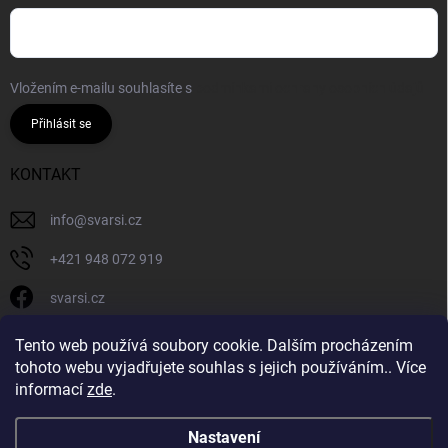
Vložením e-mailu souhlasíte s
podmínkami ochrany osobních údajů
Přihlásit se
KONTAKT
info
@
svarsi.cz
+421 948 072 919
svarsi.cz
svarsi.cz
Tento web používá soubory cookie. Dalším procházením
tohoto webu vyjadřujete souhlas s jejich používáním.. Více
informací
zde
.
Nastavení