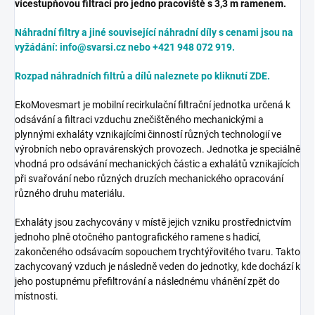
vícestupňovou filtrací pro jedno pracoviště s 3,3 m ramenem.
Náhradní filtry a jiné související náhradní díly s cenami jsou na
vyžádání: info@svarsi.cz nebo +421 948 072 919.
Rozpad náhradních filtrů a dílů naleznete po kliknutí ZDE.
EkoMovesmart je mobilní recirkulační filtrační jednotka určená k
odsávání a filtraci vzduchu znečištěného mechanickými a
plynnými exhaláty vznikajícími činností různých technologií ve
výrobních nebo opravárenských provozech. Jednotka je speciálně
vhodná pro odsávání mechanických částic a exhalátů vznikajících
při svařování nebo různých druzích mechanického opracování
různého druhu materiálu.
Exhaláty jsou zachycovány v místě jejich vzniku prostřednictvím
jednoho plně otočného pantografického ramene s hadicí,
zakončeného odsávacím sopouchem trychtýřovitého tvaru. Takto
zachycovaný vzduch je následně veden do jednotky, kde dochází k
jeho postupnému přefiltrování a následnému vhánění zpět do
místnosti.