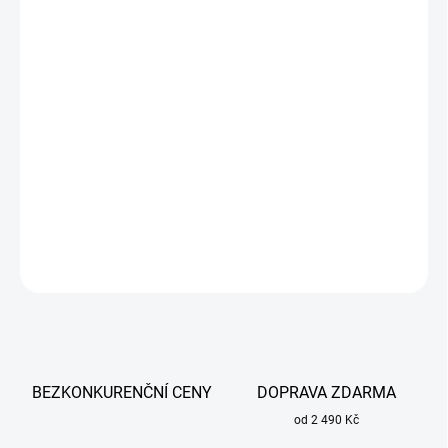
cena:
MŮŽEME
DORUČIT DO:
13.8.2026
−
+
Přidat do košíku
EkoMove SMART mobilní recirkulační odsávací jednotka s
vícestupňovou filtrací pro jedno pracoviště s3,3m ramenem.
DETAILNÍ INFORMACE
ZEPTAT SE
BEZKONKURENČNÍ CENY
DOPRAVA ZDARMA
od 2 490 Kč