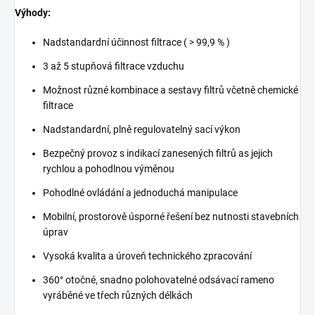
Výhody:
Nadstandardní účinnost filtrace ( > 99,9 % )
3 až 5 stupňová filtrace vzduchu
Možnost různé kombinace a sestavy filtrů včetně chemické
filtrace
Nadstandardní, plně regulovatelný sací výkon
Bezpečný provoz s indikací zanesených filtrů as jejich
rychlou a pohodlnou výměnou
Pohodlné ovládání a jednoduchá manipulace
Mobilní, prostorově úsporné řešení bez nutnosti stavebních
úprav
Vysoká kvalita a úroveň technického zpracování
360° otočné, snadno polohovatelné odsávací rameno
vyráběné ve třech různých délkách