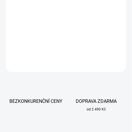
DORUČIT DO:
13.8.2026
−
+
Přidat do košíku
Elektroda 45A THERMACUT pro svařování oceli a dílenské práce.
DETAILNÍ INFORMACE
ZEPTAT SE
BEZKONKURENČNÍ CENY
DOPRAVA ZDARMA
od 2 490 Kč