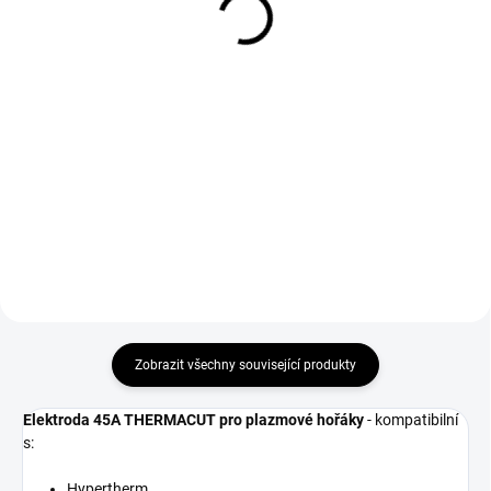
124 Kč
301 Kč bez DPH
102 Kč bez DPH
Do košíku
Do košíku
Set magnetických úhelníků
Sherman 3 ks - svařovací
Svářečské rukavice GL016 Simply
magnety, které se hodí k
Red velikost 10 vhodné pro
přesnému spojení svařovaných
svařování metodou MMA a
materiálů.
MIG/MAG.
Zobrazit všechny související produkty
Elektroda 45A THERMACUT pro plazmové hořáky
- kompatibilní
s:
Hypertherm