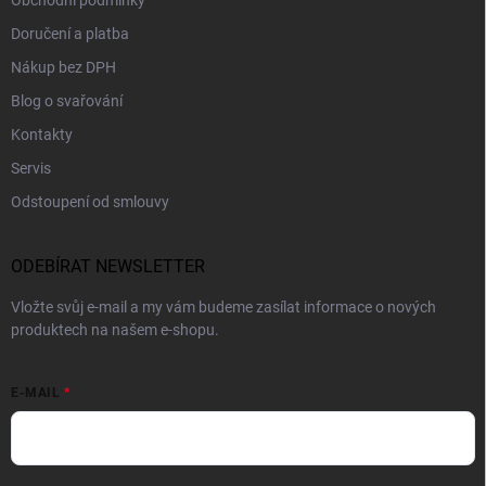
Doručení a platba
Nákup bez DPH
Blog o svařování
Kontakty
Servis
Odstoupení od smlouvy
ODEBÍRAT NEWSLETTER
Vložte svůj e-mail a my vám budeme zasílat informace o nových
produktech na našem e-shopu.
E-MAIL