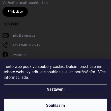
Vložením e-mailu souhlasíte s
podmínkami ochrany osobních údajů
Přihlásit se
KONTAKT
info
@
svarsi.cz
+421 948 072 919
svarsi.cz
svarsi.cz
Tento web používá soubory cookie. Dalším procházením
tohoto webu vyjadřujete souhlas s jejich používáním.. Více
informací
zde
.
Nastavení
Copyright 2026
SVARSI.CZ
. Všechna práva vyhrazena.
Souhlasím
Vytvořil Shoptet