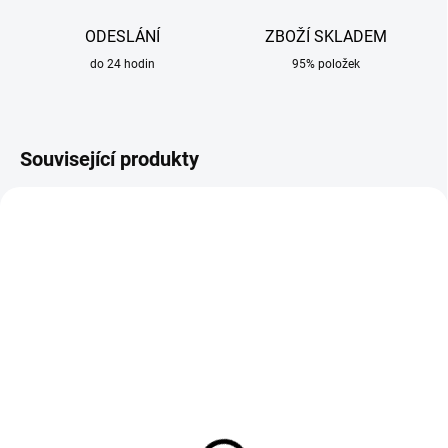
ODESLÁNÍ
ZBOŽÍ SKLADEM
do 24 hodin
95% položek
Související produkty
VÝPRODEJ
SKLADEM
SKLADEM
Svářečské rukavice
Set magnetických
červené GL016 Simply
úhelníků Sherman 3 ks
Red velikost 10
364 Kč