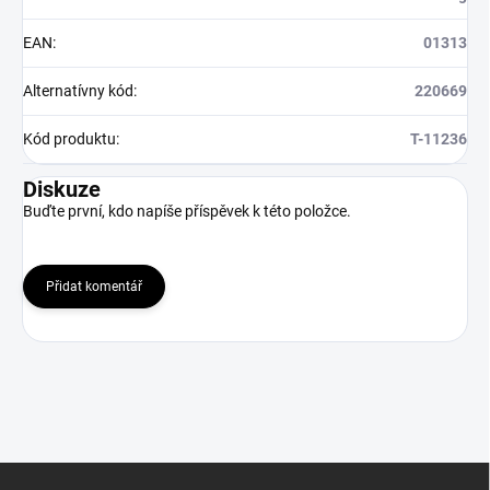
EAN
:
01313
Alternatívny kód
:
220669
Kód produktu
:
T-11236
Diskuze
Buďte první, kdo napíše příspěvek k této položce.
Přidat komentář
Z