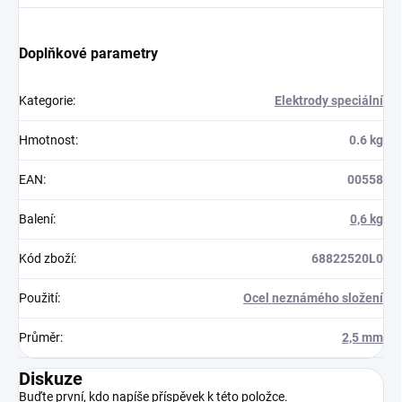
Doplňkové parametry
Kategorie
:
Elektrody speciální
Hmotnost
:
0.6 kg
EAN
:
00558
Balení
:
0,6 kg
Kód zboží
:
68822520L0
Použití
:
Ocel neznámého složení
Průměr
:
2,5 mm
Diskuze
Buďte první, kdo napíše příspěvek k této položce.