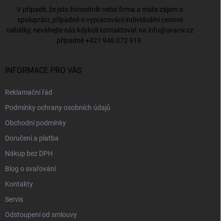
V případě, že jste živnostník nebo firma a máte zájem o
spolupráci, případně o vypracování individuální cenové
nabídky, neváhejte nás kdykoli kontaktovat na
info@svarsi.cz
případně
+421 948 072 919
.
INFORMACE PRO VÁS
Reklamační řád
Podmínky ochrany osobních údajů
Obchodní podmínky
Doručení a platba
Nákup bez DPH
Blog o svařování
Kontakty
Servis
Odstoupení od smlouvy