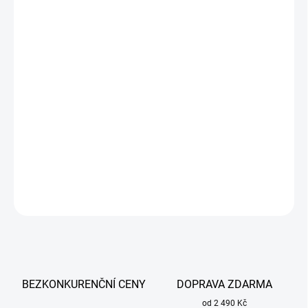
cena:
MŮŽEME
DORUČIT DO:
17.8.2026
−
+
Přidat do košíku
Elektroda OK 68.82 ESAB 2,5 mm x 300 mm VP ideální pro
svařování neznámých materiálů a materiálů se špatnou
svařitelností.
DETAILNÍ INFORMACE
ZEPTAT SE
BEZKONKURENČNÍ CENY
DOPRAVA ZDARMA
od 2 490 Kč