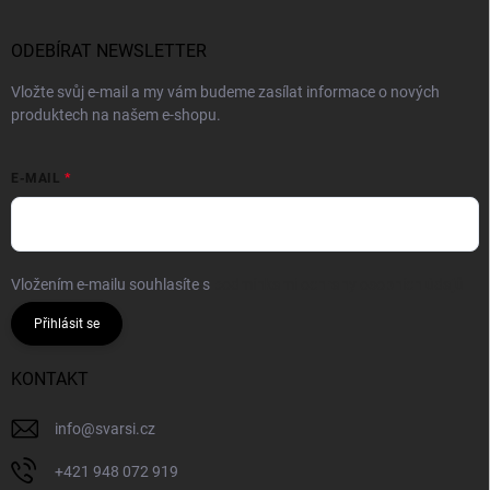
ODEBÍRAT NEWSLETTER
Vložte svůj e-mail a my vám budeme zasílat informace o nových
produktech na našem e-shopu.
E-MAIL
Vložením e-mailu souhlasíte s
podmínkami ochrany osobních údajů
Přihlásit se
KONTAKT
info
@
svarsi.cz
+421 948 072 919