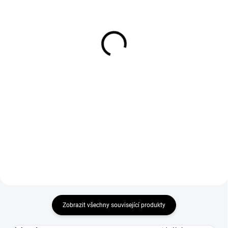
Svařovací křída
Termoska na elektrody
popisovač hranatý 5 x 6
350 mm Sherman
mm Sherman
304 Kč
74 Kč
251 Kč bez DPH
61 Kč bez DPH
Do košíku
Do košíku
Termoska na elektrody 350 mm
Sherman pro skladování a
Svařovací křída popisovač
přepravu svařovacích elektrod.
hranatý 5x6 mm Sherman určený
ke značení oceli a barevných
kovů.
Zobrazit všechny související produkty