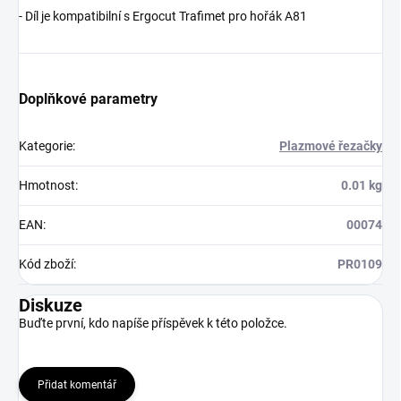
- Díl je kompatibilní s Ergocut Trafimet pro hořák A81
Doplňkové parametry
Kategorie
:
Plazmové řezačky
Hmotnost
:
0.01 kg
EAN
:
00074
Kód zboží
:
PR0109
Diskuze
Buďte první, kdo napíše příspěvek k této položce.
Přidat komentář