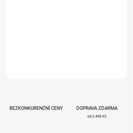
DORUČIT DO:
13.8.2026
−
+
Přidat do košíku
Elektroda pro plazmový hořák A-81 používá se při plazmových
řezačkách CUTTER 70 a CUTTER 90.
DETAILNÍ INFORMACE
ZEPTAT SE
BEZKONKURENČNÍ CENY
DOPRAVA ZDARMA
od 2 490 Kč