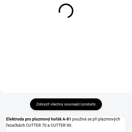
1 242 Kč
71 Kč
1 026 Kč bez DPH
59 Kč bez DPH
Do košíku
Do košíku
Sada náhradních dílů na
Difuzor pro plazmový hořák A-81
plazmový hořák A-81 používá se
používá se při plazmových
u plazmových řezaček CUTTER
řezačkách CUTTER 70 a CUTTER
70 a CUTTER 90.
90.
Zobrazit všechny související produkty
Elektroda pro plazmový hořák A-81
používá se při plazmových
řezačkách CUTTER 70 a CUTTER 90.