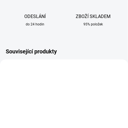
ODESLÁNÍ
ZBOŽÍ SKLADEM
do 24 hodin
95% položek
Související produkty
SKLADEM
SKLADEM
Sada náhradních dílů na
Difuzor na plazmový
plazmový hořák A-81
hořák A-81