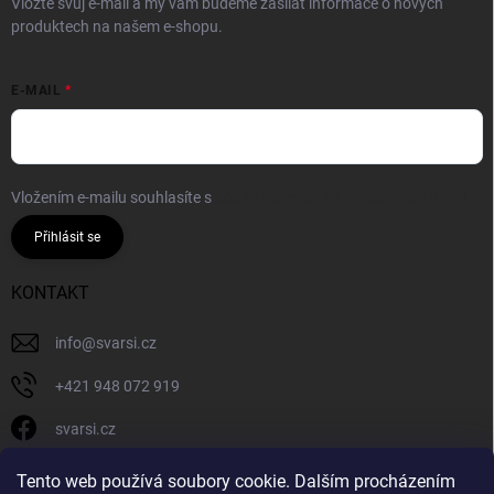
Vložte svůj e-mail a my vám budeme zasílat informace o nových
produktech na našem e-shopu.
E-MAIL
Vložením e-mailu souhlasíte s
podmínkami ochrany osobních údajů
Přihlásit se
KONTAKT
info
@
svarsi.cz
+421 948 072 919
svarsi.cz
svarsi.cz
Tento web používá soubory cookie. Dalším procházením