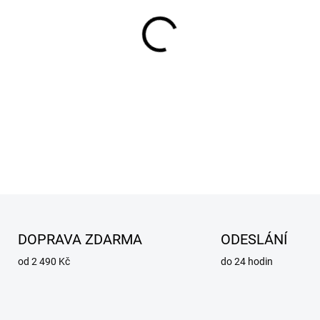
MŮŽEME DORUČIT DO:
13.8.2
−
+
Eliminuje filtrováním zápach
DETAILNÍ INFORMACE
ZEPTAT SE
DOPRAVA ZDARMA
ODESLÁNÍ
od 2 490 Kč
do 24 hodin