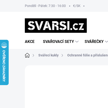
Přejít
Pondělí - Pátek: 7:30 - 16:00
€/SK
na
obsah
AKCE
SVAŘOVACÍ SETY
SVÁŘEČKY
Domů
Svářecí kukly
Ochranné fólie a příslušen
Neohodnoceno
Podrobnosti hodn