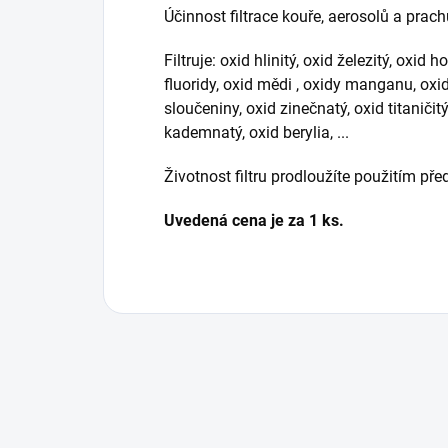
Účinnost filtrace kouře, aerosolů a prac
Filtruje: oxid hlinitý, oxid železitý, oxid
fluoridy, oxid mědi , oxidy manganu, ox
sloučeniny, oxid zinečnatý, oxid titaničitý
kademnatý, oxid berylia, ...
Životnost filtru prodloužíte použitím předf
Uvedená cena je za 1 ks.