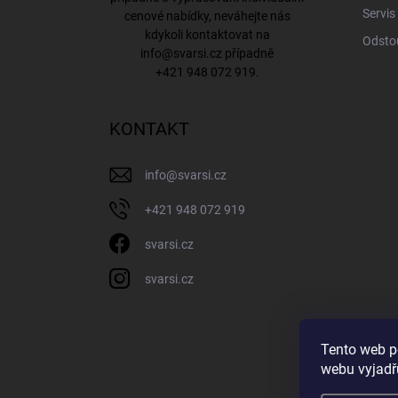
Servis
cenové nabídky, neváhejte nás
kdykoli kontaktovat na
Odsto
info@svarsi.cz
případně
+421 948 072 919
.
KONTAKT
info
@
svarsi.cz
+421 948 072 919
svarsi.cz
svarsi.cz
Tento web p
webu vyjadřu