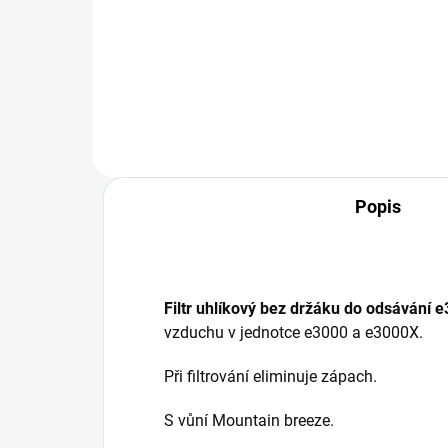
KOW
Filtračně-ventilační systém
e3000X je pokračováním ověřené
filtrační jednotky e3000 od
značky Optrel.
Popis
Filtr uhlíkový bez držáku do odsávání e
vzduchu v jednotce e3000 a e3000X.
Při filtrování eliminuje zápach.
S vůní Mountain breeze.