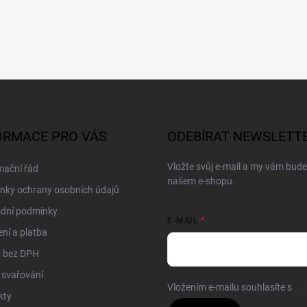
ORMACE PRO VÁS
ODEBÍRAT NEWSLETT
Vložte svůj e-mail a my vám bud
mační řád
našem e-shopu.
nky ochrany osobních údajů
dní podmínky
E-MAIL
ní a platba
 bez DPH
 svařování
Vložením e-mailu souhlasíte s
po
kty