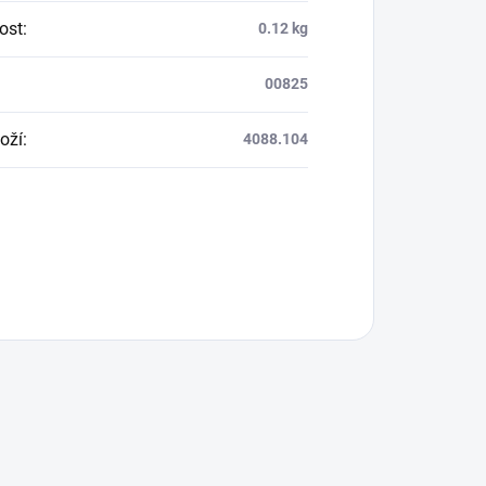
ost
:
0.12 kg
00825
oží
:
4088.104