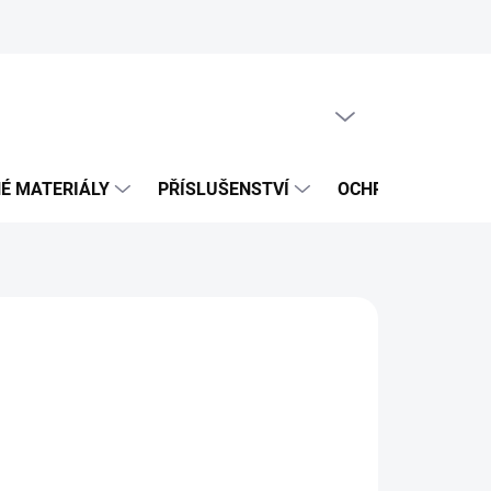
PRÁZDNÝ KOŠÍK
NÁKUPNÍ
KOŠÍK
É MATERIÁLY
PŘÍSLUŠENSTVÍ
OCHRANNÉ POMŮ