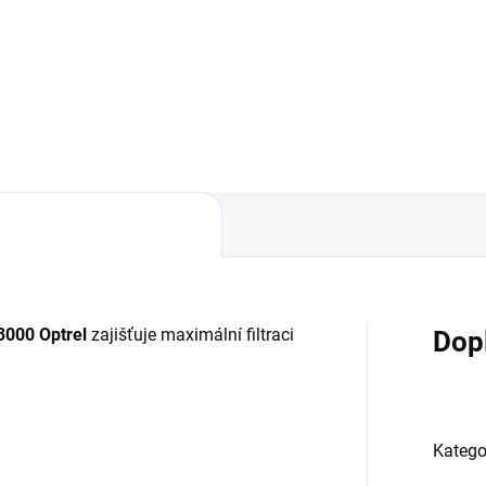
AX o objemu 200 ml.
jednotkou e3000 a e3000X.
3000 Optrel
zajišťuje maximální filtraci
Dop
Katego