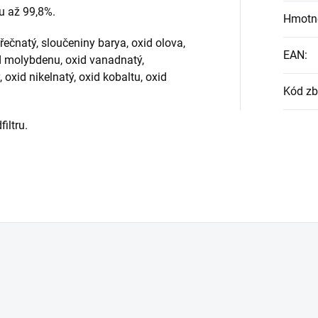
hu až 99,8%.
Hmotn
 hořečnatý, sloučeniny barya, oxid olova,
EAN
:
id molybdenu, oxid vanadnatý,
, oxid nikelnatý, oxid kobaltu, oxid
Kód zb
iltru.