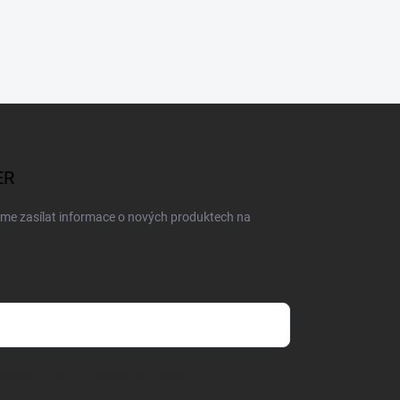
ER
eme zasílat informace o nových produktech na
dmínkami ochrany osobních údajů