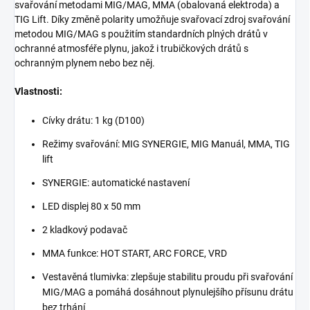
svařování metodami MIG/MAG, MMA (obalovaná elektroda) a
TIG Lift. Díky změně polarity umožňuje svařovací zdroj svařování
metodou MIG/MAG s použitím standardních plných drátů v
ochranné atmosféře plynu, jakož i trubičkových drátů s
ochranným plynem nebo bez něj.
Vlastnosti:
Cívky drátu: 1 kg (D100)
Režimy svařování: MIG SYNERGIE, MIG Manuál, MMA, TIG
lift
SYNERGIE: automatické nastavení
LED displej 80 x 50 mm
2 kladkový podavač
MMA funkce: HOT START, ARC FORCE, VRD
Vestavěná tlumivka: zlepšuje stabilitu proudu při svařování
MIG/MAG a pomáhá dosáhnout plynulejšího přísunu drátu
bez trhání