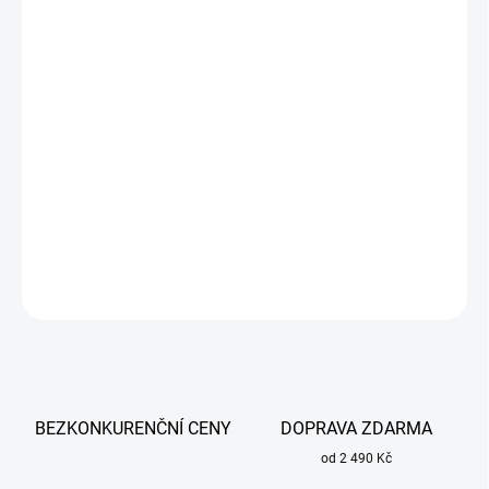
cena:
MŮŽEME
DORUČIT DO:
13.8.2026
−
+
Přidat do košíku
Giga set. Svářečka s novým svařovacím hořákem s EURO
koncovkou.
DETAILNÍ INFORMACE
ZEPTAT SE
BEZKONKURENČNÍ CENY
DOPRAVA ZDARMA
od 2 490 Kč