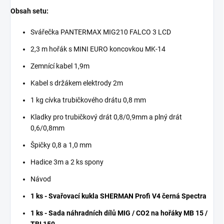
Obsah setu:
Svářečka PANTERMAX MIG210 FALCO 3 LCD
2,3 m hořák s MINI EURO koncovkou MK-14
Zemnící kabel 1,9m
Kabel s držákem elektrody 2m
1 kg cívka trubičkového drátu 0,8 mm
Kladky pro trubičkový drát 0,8/0,9mm a plný drát
0,6/0,8mm
Špičky 0,8 a 1,0 mm
Hadice 3m a 2 ks spony
Návod
1 ks - Svařovací kukla SHERMAN Profi V4 černá Spectra
1 ks - Sada náhradních dílů MIG / CO2 na hořáky MB 15 /
TBI 150