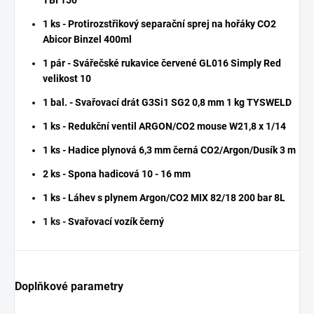
1 ks - Protirozstřikový separační sprej na hořáky CO2
Abicor Binzel 400ml
1 pár - Svářečské rukavice červené GL016 Simply Red
velikost 10
1 bal. - Svařovací drát G3Si1 SG2 0,8 mm 1 kg TYSWELD
1 ks - Redukční ventil ARGON/CO2 mouse W21,8 x 1/14
1 ks - Hadice plynová 6,3 mm černá CO2/Argon/Dusík 3 m
2 ks - Spona hadicová 10 - 16 mm
1 ks - Láhev s plynem Argon/CO2 MIX 82/18 200 bar 8L
1 ks -
Svařovací vozík černý
Doplňkové parametry