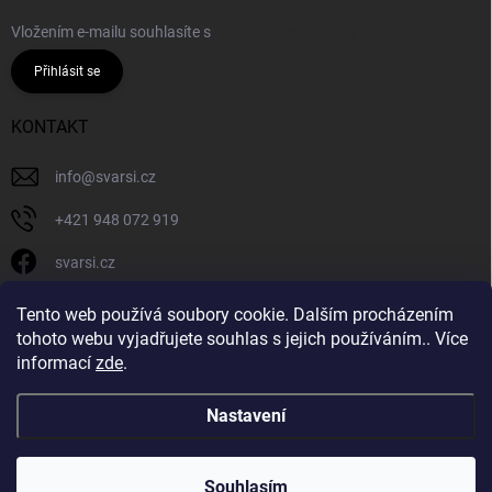
Vložením e-mailu souhlasíte s
podmínkami ochrany osobních údajů
Přihlásit se
KONTAKT
info
@
svarsi.cz
+421 948 072 919
svarsi.cz
svarsi.cz
Tento web používá soubory cookie. Dalším procházením
tohoto webu vyjadřujete souhlas s jejich používáním.. Více
informací
zde
.
Nastavení
Copyright 2026
SVARSI.CZ
. Všechna práva vyhrazena.
Souhlasím