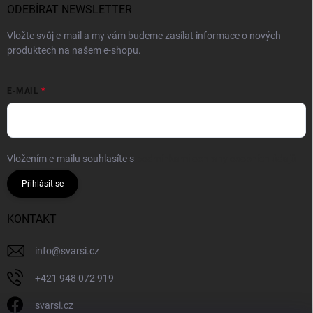
ODEBÍRAT NEWSLETTER
Vložte svůj e-mail a my vám budeme zasílat informace o nových
produktech na našem e-shopu.
E-MAIL
Vložením e-mailu souhlasíte s
podmínkami ochrany osobních údajů
Přihlásit se
KONTAKT
info
@
svarsi.cz
+421 948 072 919
svarsi.cz