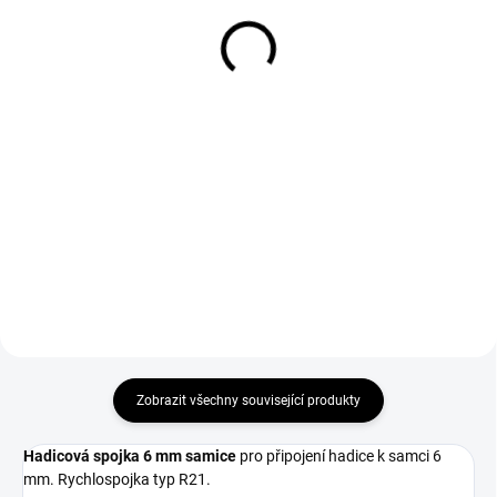
200 bar 8L na ocel
13 Kč
3 059 Kč
11 Kč bez DPH
2 528 Kč bez DPH
Do košíku
Do košíku
Určena pro použití s ​​hadicemi do
25 barů.
Láhev s plynem Argon/CO2 MIX
82/18 200 bar 8L je nejideálnější
kombinací poměru plynů pro
ochranu svaru při metodě
MIG/MAG.
Zobrazit všechny související produkty
Hadicová spojka 6 mm samice
pro připojení hadice k samci 6
mm. Rychlospojka typ R21.