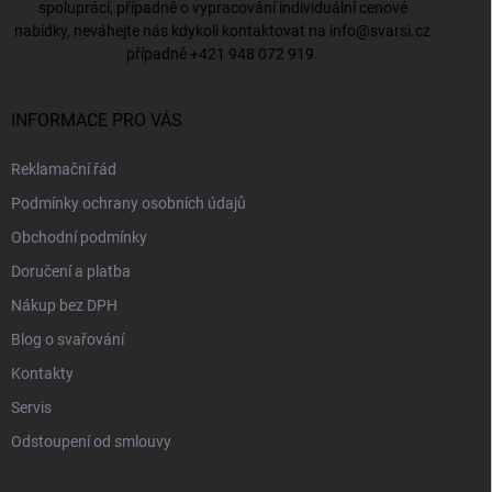
spolupráci, případně o vypracování individuální cenové
nabídky, neváhejte nás kdykoli kontaktovat na
info@svarsi.cz
případně
+421 948 072 919
.
INFORMACE PRO VÁS
Reklamační řád
Podmínky ochrany osobních údajů
Obchodní podmínky
Doručení a platba
Nákup bez DPH
Blog o svařování
Kontakty
Servis
Odstoupení od smlouvy