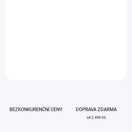
cena:
MŮŽEME
DORUČIT DO:
13.8.2026
−
+
Přidat do košíku
Hadicová spojka 6 mm samice pro připojení hadice k samci 6 mm.
DETAILNÍ INFORMACE
ZEPTAT SE
BEZKONKURENČNÍ CENY
DOPRAVA ZDARMA
od 2 490 Kč