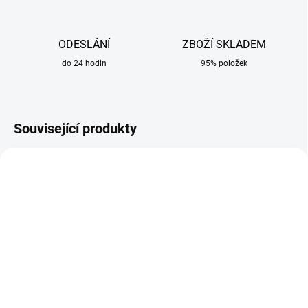
ODESLÁNÍ
ZBOŽÍ SKLADEM
do 24 hodin
95% položek
Související produkty
SKLADEM
SKLADEM
Spona hadicová 10 - 16
Láhev s plynem
mm
Argon/CO2 MIX 82/18