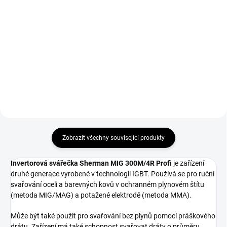
Do košíku
Svařovací kukla True Color série
8000 s hodnocením
Láhev s plynem Argon/CO2 MIX
samostmívacího filtru 1/1/1/1a
82/18 200 bar 8L je nejideálnější
reálnými barvami.
kombinací poměru plynů pro
ochranu svaru při metodě
MIG/MAG.
Zobrazit všechny související produkty
Invertorová svářečka Sherman MIG 300M/4R Profi
je zařízení
druhé generace vyrobené v technologii IGBT. Používá se pro ruční
svařování oceli a barevných kovů v ochranném plynovém štítu
(metoda MIG/MAG) a potažené elektrodě (metoda MMA).
Může být také použit pro svařování bez plynů pomocí práškového
drátu. Zařízení má také schopnost svařovat dráty o průměru