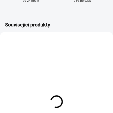
do 24 hodin
95% položek
Související produkty
SKLADEM
SKLADEM
Svařovací kukla True
Láhev s plynem
Color série 8000 modrá
Argon/CO2 MIX 82/18
200 bar 8L na ocel
2 737 Kč
3 059 Kč
2 262 Kč bez DPH
2 528 Kč bez DPH
Do košíku