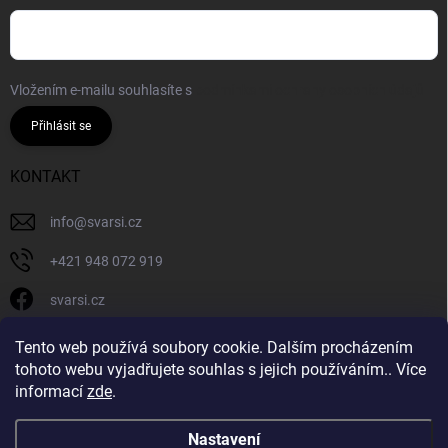
Vložením e-mailu souhlasíte s
podmínkami ochrany osobních údajů
Přihlásit se
KONTAKT
info
@
svarsi.cz
+421 948 072 919
svarsi.cz
svarsi.cz
Tento web používá soubory cookie. Dalším procházením
tohoto webu vyjadřujete souhlas s jejich používáním.. Více
informací
zde
.
Nastavení