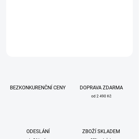
Invertorová svářečka Sherman MIG 300M/4R Profi je zařízení
druhé generace vyrobené v technologii IGBT.
DETAILNÍ INFORMACE
ZEPTAT SE
BEZKONKURENČNÍ CENY
DOPRAVA ZDARMA
od 2 490 Kč
ODESLÁNÍ
ZBOŽÍ SKLADEM