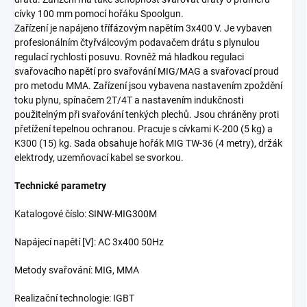
cívky 100 mm pomocí hořáku Spoolgun.
Zařízení je napájeno třífázovým napětím 3x400 V. Je vybaven
profesionálním čtyřválcovým podavačem drátu s plynulou
regulací rychlosti posuvu. Rovněž má hladkou regulaci
svařovacího napětí pro svařování MIG/MAG a svařovací proud
pro metodu MMA. Zařízení jsou vybavena nastavením zpoždění
toku plynu, spínačem 2T/4T a nastavením indukčnosti
použitelným při svařování tenkých plechů. Jsou chráněny proti
přetížení tepelnou ochranou. Pracuje s cívkami K-200 (5 kg) a
K300 (15) kg. Sada obsahuje hořák MIG TW-36 (4 metry), držák
elektrody, uzemňovací kabel se svorkou.
Technické parametry
Katalogové číslo:
SINW-MIG300M
Napájecí napětí
[V]:
AC 3x400 50Hz
Metody svařování:
MIG, MMA
Realizační technologie:
IGBT