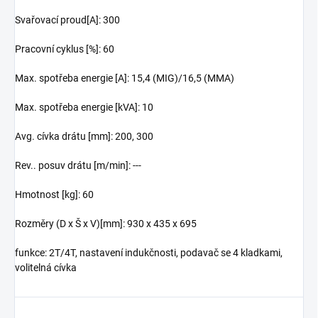
Svařovací proud
[A]:
300
Pracovní cyklus
[%]:
60
Max. spotřeba energie
[A]:
15,4 (MIG)/16,5 (MMA)
Max. spotřeba energie
[kVA]:
10
Avg. cívka drátu
[mm]:
200, 300
Rev.. posuv drátu
[m/min]:
---
Hmotnost
[kg]:
60
Rozměry (D x Š x V)
[mm]:
930 x 435 x 695
funkce:
2T/4T, nastavení indukčnosti, podavač se 4 kladkami,
volitelná cívka