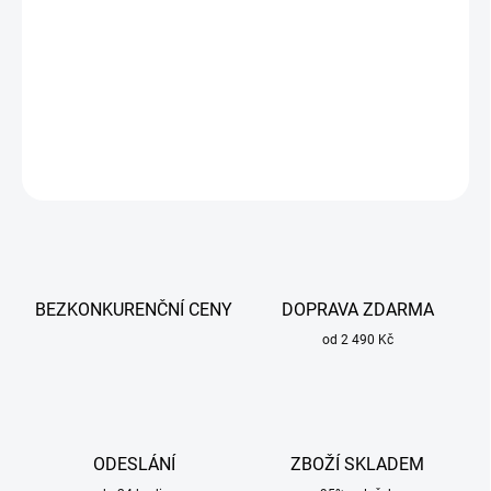
Prémiový jádrový vrták - maximální výkon, přesnost a extrémní
životnost. Pro magnetické vrtačky se stopkou Weldon 19 mm.
DETAILNÍ INFORMACE
ZEPTAT SE
BEZKONKURENČNÍ CENY
DOPRAVA ZDARMA
od 2 490 Kč
ODESLÁNÍ
ZBOŽÍ SKLADEM