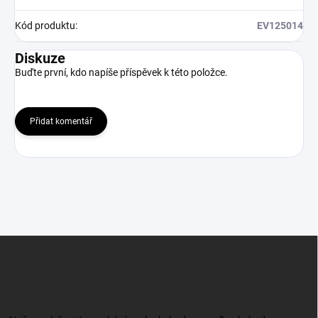
Kód produktu
:
EV125014
Diskuze
Buďte první, kdo napíše příspěvek k této položce.
Přidat komentář
Z
á
p
a
t