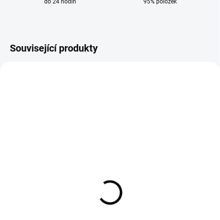
do 24 hodin
95% položek
Související produkty
AKCE
VÝPRODEJ
DODÁNÍ 8-9 DNÍ
DODÁNÍ 8-9 DNÍ
Magnetická vrtačka
Sada jádrových vrtáků
EVOLUTION MAG42
25 mm EVOLUTION
14 820 Kč
2 941 Kč
12 248 Kč bez DPH
2 431 Kč bez DPH
Do košíku
Do košíku