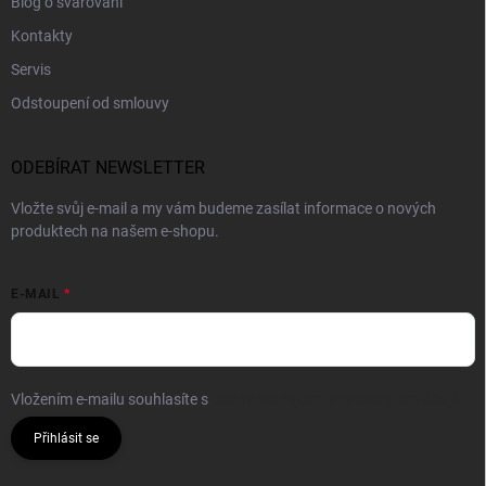
Blog o svařování
Kontakty
Servis
Odstoupení od smlouvy
ODEBÍRAT NEWSLETTER
Vložte svůj e-mail a my vám budeme zasílat informace o nových
produktech na našem e-shopu.
E-MAIL
Vložením e-mailu souhlasíte s
podmínkami ochrany osobních údajů
Přihlásit se