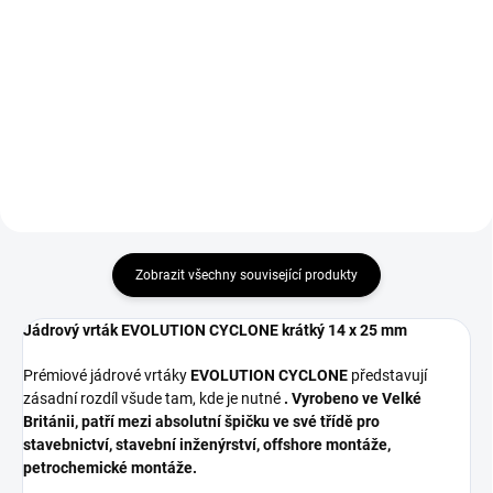
Vrtačka s výkonným 1200 W
Prémiová sada 6 ks jádrových
motorem, silná magnetická
vrtáků. Extrémní životnost,
přilnavost a vrtání do průměru 42
vysoká přesnost a rychlé vrtání
mm.
do oceli.
Zobrazit všechny související produkty
Jádrový vrták EVOLUTION CYCLONE krátký 14 x 25 mm
Prémiové jádrové vrtáky
EVOLUTION CYCLONE
představují
zásadní rozdíl všude tam, kde je nutné
. Vyrobeno ve
Velké
Británii
, patří mezi
absolutní špičku
ve své třídě pro
stavebnictví, stavební inženýrství, offshore montáže,
petrochemické montáže.