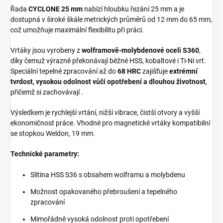
Řada
CYCLONE 25 mm
nabízí hloubku řezání 25 mm a je
dostupná v široké škále metrických průměrů od 12 mm do 65 mm,
což umožňuje maximální flexibilitu při práci.
Vrtáky jsou vyrobeny z
wolframově-molybdenové oceli S360
,
díky čemuž výrazně překonávají běžné HSS, kobaltové i Ti-Ni vrt.
Speciální tepelné zpracování až do
68 HRC
zajišťuje
extrémní
tvrdost, vysokou odolnost vůči opotřebení a dlouhou životnost
,
přičemž si zachovávají .
Výsledkem je rychlejší vrtání, nižší vibrace, čistší otvory a vyšší
ekonomičnost práce. Vhodné pro magnetické vrtáky kompatibilní
se stopkou Weldon, 19 mm.
Technické parametry:
Slitina HSS S36 s obsahem wolframu a molybdenu
Možnost opakovaného přebroušení a tepelného
zpracování
Mimořádně vysoká odolnost proti opotřebení