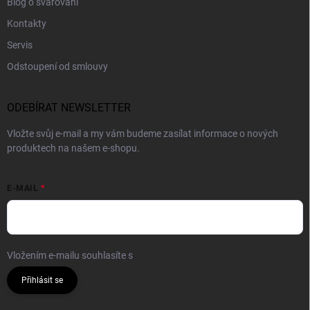
Blog o svařování
Kontakty
Servis
Odstoupení od smlouvy
ODEBÍRAT NEWSLETTER
Vložte svůj e-mail a my vám budeme zasílat informace o nových
produktech na našem e-shopu.
E-MAIL
Vložením e-mailu souhlasíte s
podmínkami ochrany osobních údajů
Přihlásit se