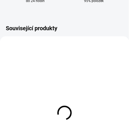
do 24 hodin
95% položek
Související produkty
AKCE
VÝPRODEJ
DODÁNÍ 8-9 DNÍ
DODÁNÍ 8-9 DNÍ
Magnetická vrtačka
Sada jádrových vrtáků
EVOLUTION MAG42
25 mm EVOLUTION
14 820 Kč
2 941 Kč
12 248 Kč bez DPH
2 431 Kč bez DPH
Do košíku
Do košíku