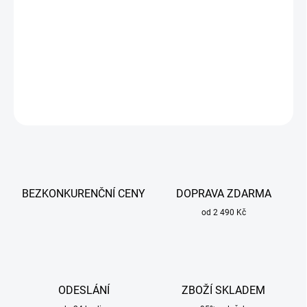
Prémiový jádrový vrták - maximální výkon, přesnost a extrémní
životnost. Pro magnetické vrtačky se stopkou Weldon 19 mm.
DETAILNÍ INFORMACE
ZEPTAT SE
BEZKONKURENČNÍ CENY
DOPRAVA ZDARMA
od 2 490 Kč
ODESLÁNÍ
ZBOŽÍ SKLADEM