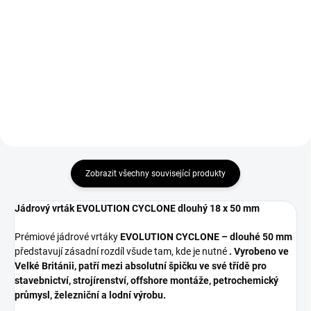
Vrtačka s výkonným 1200 W
Prémiová sada 6 ks jádrových
motorem, silná magnetická
vrtáků. Extrémní životnost,
přilnavost a vrtání do průměru 42
vysoká přesnost a rychlé vrtání
mm.
do oceli.
Zobrazit všechny související produkty
Jádrový vrták EVOLUTION CYCLONE dlouhý 18 x 50 mm
Prémiové jádrové vrtáky
EVOLUTION CYCLONE – dlouhé 50 mm
představují zásadní rozdíl všude tam, kde je nutné
. Vyrobeno ve
Velké Británii, patří mezi
absolutní špičku ve své třídě
pro
stavebnictví, strojírenství, offshore montáže, petrochemický
průmysl, železniční a lodní výrobu.