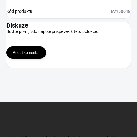
Kód produktu
:
EV150018
Diskuze
Buďte první, kdo napíše příspěvek k této položce.
Přidat komentář
Z
á
p
a
t