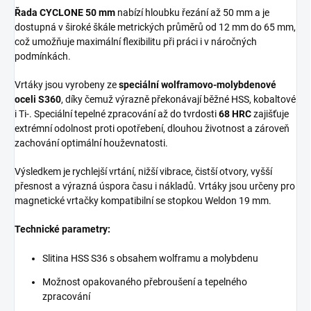
Řada CYCLONE 50 mm
nabízí hloubku řezání až 50 mm a je
dostupná v široké škále metrických průměrů od 12 mm do 65 mm,
což umožňuje maximální flexibilitu při práci i v náročných
podmínkách.
Vrtáky jsou vyrobeny ze
speciální wolframovo-molybdenové
oceli S360
, díky čemuž výrazně překonávají běžné HSS, kobaltové
i Ti-. Speciální tepelné zpracování až do tvrdosti
68 HRC
zajišťuje
extrémní odolnost proti opotřebení, dlouhou životnost a zároveň
zachování optimální houževnatosti.
Výsledkem je rychlejší vrtání, nižší vibrace, čistší otvory, vyšší
přesnost a výrazná úspora času i nákladů. Vrtáky jsou určeny pro
magnetické vrtačky kompatibilní se stopkou Weldon 19 mm.
Technické parametry:
Slitina HSS S36 s obsahem wolframu a molybdenu
Možnost opakovaného přebroušení a tepelného
zpracování