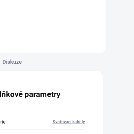
Svářečské rukavice GL016 Simply
d.
Red velikost 10 vhodné pro
svařování metodou MMA a
MIG/MAG.
Diskuze
lňkové parametry
rie
:
Svařovací kabely