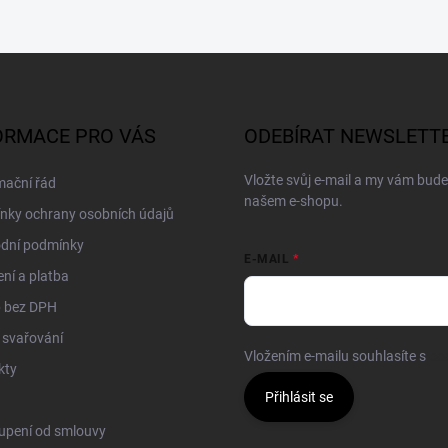
ORMACE PRO VÁS
ODEBÍRAT NEWSLETT
Vložte svůj e-mail a my vám bud
mační řád
našem e-shopu.
nky ochrany osobních údajů
dní podmínky
E-MAIL
ní a platba
 bez DPH
 svařování
Vložením e-mailu souhlasíte s
po
kty
Přihlásit se
upení od smlouvy