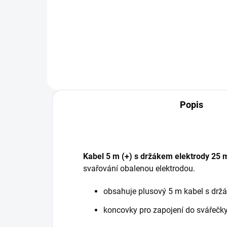
Univerzální rutil-bazická elektroda
Univ
CHEM-WELD 7100 2,5 mm x 350
CHE
mm.
mm
Popis
Kabel 5 m (+) s držákem elektrody 25
svařování obalenou elektrodou.
obsahuje plusový 5 m kabel s drž
koncovky pro zapojení do svářečky