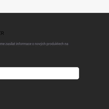
ER
eme zasílat informace o nových produktech na
dmínkami ochrany osobních údajů