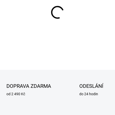
MŮŽEME DORUČIT DO:
12.8.2
−
+
Kabel 5m (+) s držákem elek
svařování obalenou elektrod
DETAILNÍ INFORMACE
ZEPTAT SE
DOPRAVA ZDARMA
ODESLÁNÍ
od 2 490 Kč
do 24 hodin