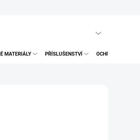
PRÁZDNÝ KOŠÍK
NÁKUPNÍ
KOŠÍK
É MATERIÁLY
PŘÍSLUŠENSTVÍ
OCHRANNÉ POMŮ