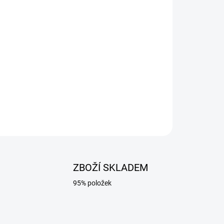
026
Přidat do košíku
trody 25 mm² koncovky 35-50 určený pro
ou.
ZBOŽÍ SKLADEM
95% položek