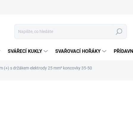
Hledat
SVÁŘECÍ KUKLY
SVAŘOVACÍ HOŘÁKY
PŘÍDAVN
 m (+) s držákem elektrody 25 mm² koncovky 35-50
ocení
ZNAČKA:
SVARSI
1 034 Kč
855 Kč bez DPH
Měrná
SKLADEM
cena: