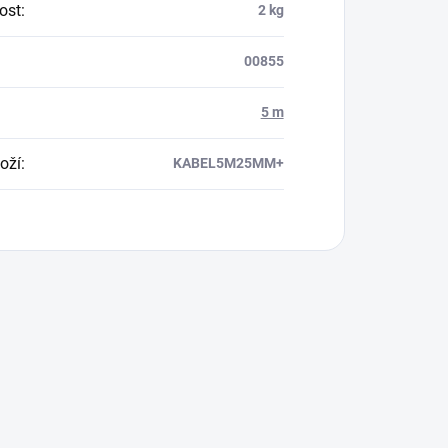
ost
:
2 kg
00855
5 m
oží
:
KABEL5M25MM+