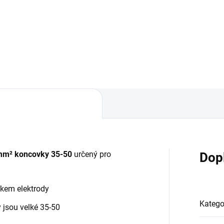
Sherman pro skladování a
erzální rutilová elektroda
přepravu svařovacích elektro
M-WELD 7000 2,5 mm x 350
.
 mm² koncovky 35-50
určený pro
Dop
ákem elektrody
Katego
 jsou velké 35-50