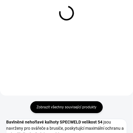
SPECWELD
1 192 Kč
1 027 Kč
985 Kč bez DPH
849 Kč bez DPH
Do košíku
Do košíku
Ocelová špice, antistatická
podešev, odolná vůči oleji,
Bavlněná nehořlavá blůza pro
protiskluzová, až do teploty
svářeče a brusiče.
300°C.
Zobrazit všechny související produkty
Bavlněné nehořlavé kalhoty SPECWELD velikost 54
jsou
navrženy pro svářeče a brusiče, poskytující maximální ochranu a