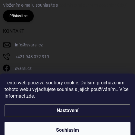
Vložením e-mailu souhlasíte s
podmínkami ochrany osobních údajů
Přihlásit se
KONTAKT
info
@
svarsi.cz
+421 948 072 919
svarsi.cz
svarsi.cz
Tento web používá soubory cookie. Dalším procházením
tohoto webu vyjadřujete souhlas s jejich používáním.. Více
informací
zde
.
Nastavení
Copyright 2026
SVARSI.CZ
. Všechna práva vyhrazena.
Souhlasím