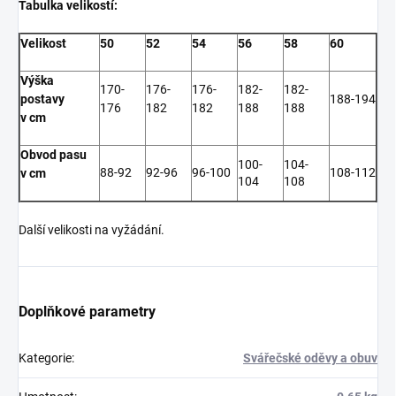
Tabulka velikostí:
Velikost
50
52
54
56
58
60
Výška
170-
176-
176-
182-
182-
postavy
188-194
176
182
182
188
188
v cm
Obvod pasu
100-
104-
88-92
92-96
96-100
108-112
v cm
104
108
Další velikosti na vyžádání.
Doplňkové parametry
Kategorie
:
Svářečské oděvy a obuv