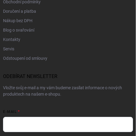
Obchodní podmínky
Doručení a platba
Nákup bez DPH
Blog o svařování
Kontakty
Servis
Odstoupení od smlouvy
ODEBÍRAT NEWSLETTER
Vložte svůj e-mail a my vám budeme zasílat informace o nových
produktech na našem e-shopu.
E-MAIL