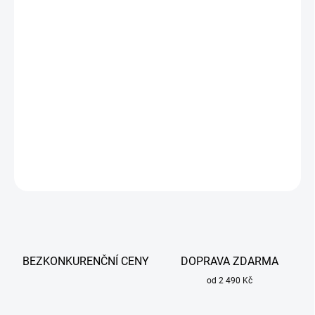
cena:
MŮŽEME
DORUČIT DO:
11.8.2026
−
+
Přidat do košíku
Bavlněné nehořlavé kalhoty pro svářeče a brusiče.
DETAILNÍ INFORMACE
ZEPTAT SE
BEZKONKURENČNÍ CENY
DOPRAVA ZDARMA
od 2 490 Kč