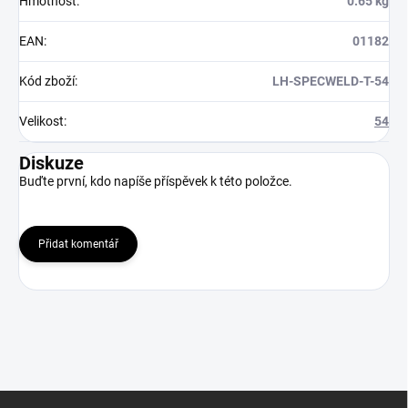
Hmotnost
:
0.65 kg
EAN
:
01182
Kód zboží
:
LH-SPECWELD-T-54
Velikost
:
54
Diskuze
Buďte první, kdo napíše příspěvek k této položce.
Přidat komentář
Z