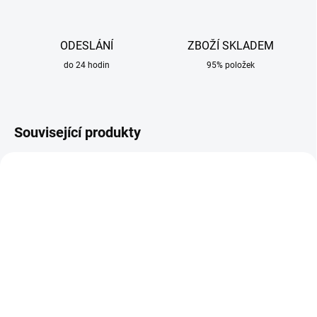
ODESLÁNÍ
ZBOŽÍ SKLADEM
do 24 hodin
95% položek
Související produkty
SKLADEM
SKLADEM
Blůza pro svářeče
Svářečské boty velikost
velikost L nehořlavá
44 EISENACH S3