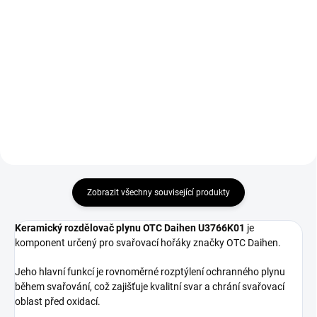
Do košíku
Nesmývatelný popisovač na
lakové bázi. Tloušťka čáry 2 až 4
Svářečské rukavice GL016 Simply
mm.
Red velikost 10 vhodné pro
svařování metodou MMA a
MIG/MAG.
Zobrazit všechny související produkty
Keramický rozdělovač plynu OTC Daihen U3766K01
je
komponent určený pro svařovací hořáky značky OTC Daihen.
Jeho hlavní funkcí je rovnoměrné rozptýlení ochranného plynu
během svařování, což zajišťuje kvalitní svar a chrání svařovací
oblast před oxidací.