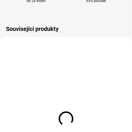
do 24 hodin
95% položek
Související produkty
SKLADEM
SKLADEM
Svářečské rukavice
Technický popisovač
červené GL016 Simply
Markal SL.100 červený
Red velikost 10
91 Kč
124 Kč
75 Kč bez DPH
102 Kč bez DPH
Do košíku