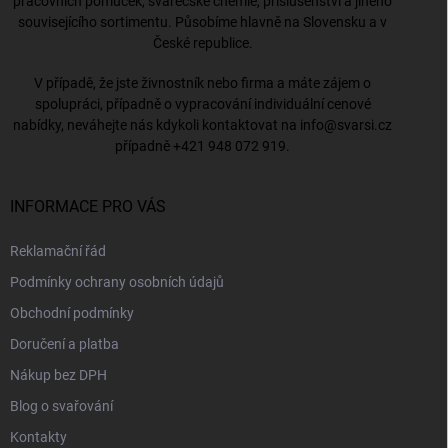
pracovních pomůcek, svářečské chemie, příslušenství a jiného
souvisejícího sortimentu. Působíme hlavně na Slovensku a v
České republice.
V případě, že jste živnostník nebo firma a máte zájem o
spolupráci, případně o vypracování individuální cenové
nabídky, neváhejte nás kdykoli kontaktovat na
info@svarsi.cz
případně
+421 948 072 919
.
INFORMACE PRO VÁS
Reklamační řád
Podmínky ochrany osobních údajů
Obchodní podmínky
Doručení a platba
Nákup bez DPH
Blog o svařování
Kontakty