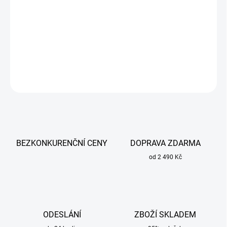
Keramický rozdělovač plynu OTC Daihen U3766K01 je komponent
určený pro svařovací hořáky značky OTC Daihen.
DETAILNÍ INFORMACE
ZEPTAT SE
BEZKONKURENČNÍ CENY
DOPRAVA ZDARMA
od 2 490 Kč
ODESLÁNÍ
ZBOŽÍ SKLADEM