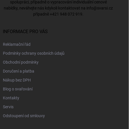
spolupráci, případně o vypracování individuální cenové
nabídky, neváhejte nás kdykoli kontaktovat na
info@svarsi.cz
případně
+421 948 072 919
.
INFORMACE PRO VÁS
Reklamační řád
Podmínky ochrany osobních údajů
Obchodní podmínky
Doručení a platba
Nákup bez DPH
Blog o svařování
Kontakty
Servis
Odstoupení od smlouvy