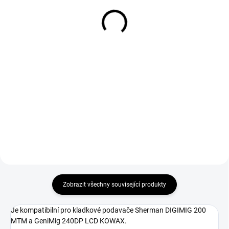
Red velikost 10
16 880 Kč
124 Kč
13 950 Kč bez DPH
102 Kč bez DPH
Do košíku
Do košíku
Přehledný LCD displej svařujete
Co2 - ocel, nerez, hliník.
Svářečské rukavice GL016 Simply
Red velikost 10 vhodné pro
svařování metodou MMA a
MIG/MAG.
Zobrazit všechny související produkty
Je kompatibilní pro kladkové podavače Sherman DIGIMIG 200
MTM a GeniMig 240DP LCD KOWAX.