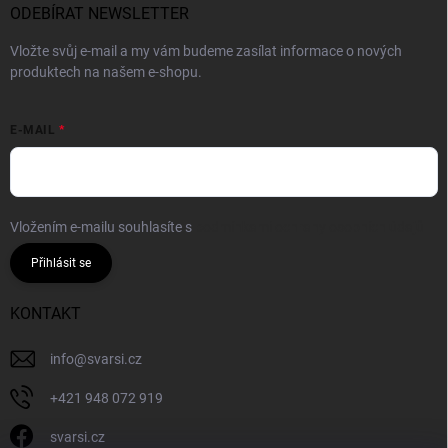
ODEBÍRAT NEWSLETTER
Vložte svůj e-mail a my vám budeme zasílat informace o nových
produktech na našem e-shopu.
E-MAIL
Vložením e-mailu souhlasíte s
podmínkami ochrany osobních údajů
Přihlásit se
KONTAKT
info
@
svarsi.cz
+421 948 072 919
svarsi.cz