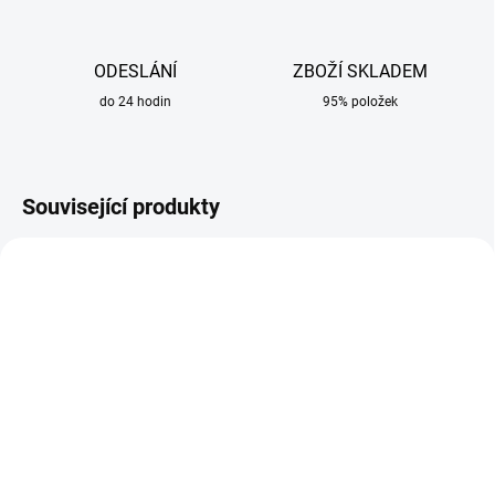
ODESLÁNÍ
ZBOŽÍ SKLADEM
do 24 hodin
95% položek
Související produkty
AKCE
SKLADEM
SKLADEM
Svářečka GeniMig
Svářečské rukavice
240DP LCD KOWAX
červené GL016 Simply