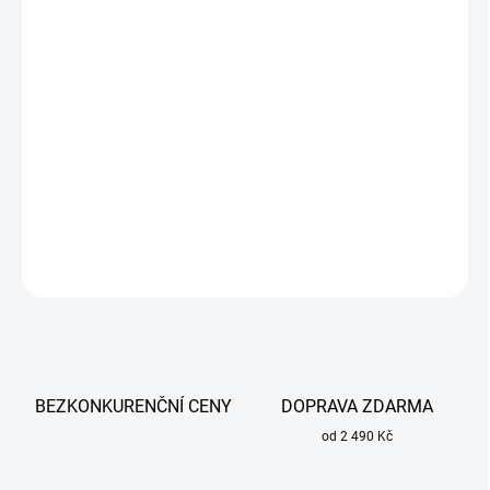
cena:
MŮŽEME
DORUČIT DO:
11.8.2026
−
+
Přidat do košíku
Použitelná u hliníkového drátu průměr 1,0 mm a1,2 mm
DETAILNÍ INFORMACE
ZEPTAT SE
BEZKONKURENČNÍ CENY
DOPRAVA ZDARMA
od 2 490 Kč