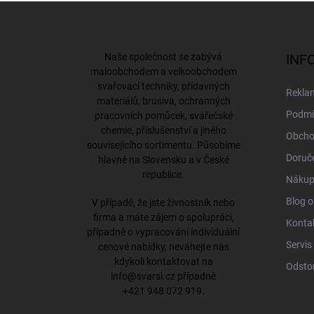
Z
á
p
a
Naše společnost se zabývá
INF
t
maloobchodem a velkoobchodem
í
svařovací techniky, přídavných
Rekla
materiálů, brusiva, ochranných
Podmí
pracovních pomůcek, svářečské
chemie, příslušenství a jiného
Obcho
souvisejícího sortimentu. Působíme
Doruče
hlavně na Slovensku a v České
republice.
Nákup
Blog o
V případě, že jste živnostník nebo
firma a máte zájem o spolupráci,
Konta
případně o vypracování individuální
Servis
cenové nabídky, neváhejte nás
kdykoli kontaktovat na
Odsto
info@svarsi.cz
případně
+421 948 072 919
.