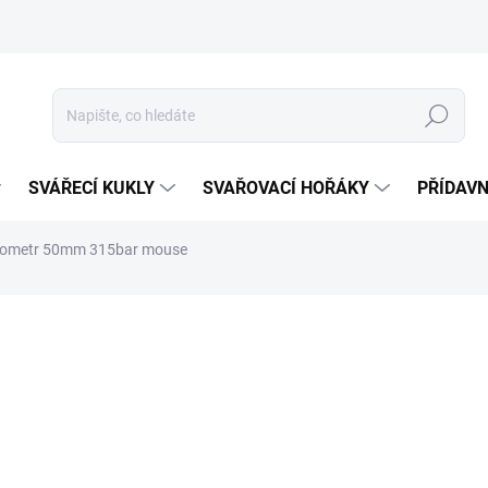
Hledat
SVÁŘECÍ KUKLY
SVAŘOVACÍ HOŘÁKY
PŘÍDAVN
ometr 50mm 315bar mouse
ocení
ZNAČKA:
SHERMAN
150 Kč
124 Kč bez DPH
Měrná
SKLADEM
cena: