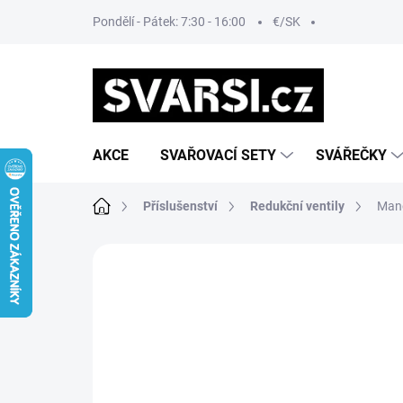
Přejít
Pondělí - Pátek: 7:30 - 16:00
€/SK
na
obsah
AKCE
SVAŘOVACÍ SETY
SVÁŘEČKY
Domů
Příslušenství
Redukční ventily
Man
Neohodnoceno
Podrobnosti hodn