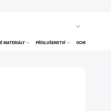
PRÁZDNÝ KOŠÍK
NÁKUPNÍ
KOŠÍK
É MATERIÁLY
PŘÍSLUŠENSTVÍ
OCHRANNÉ POMŮ