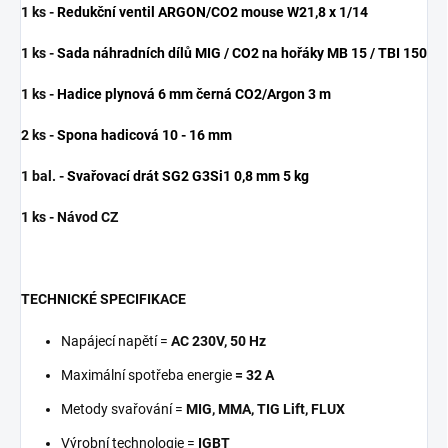
1 ks -
Redukční ventil ARGON/CO2 mouse W21,8 x 1/14
1 ks -
Sada náhradních dílů MIG / CO2 na hořáky MB 15 / TBI 150
1 ks -
Hadice plynová 6 mm černá CO2/Argon 3 m
2 ks -
Spona hadicová 10 - 16 mm
1 bal. -
Svařovací drát SG2 G3Si1 0,8 mm 5 kg
1 ks - Návod CZ
TECHNICKÉ SPECIFIKACE
Napájecí napětí =
AC 230V, 50 Hz
Maximální spotřeba energie
= 32 A
Metody svařování =
MIG, MMA, TIG Lift, FLUX
Výrobní technologie =
IGBT