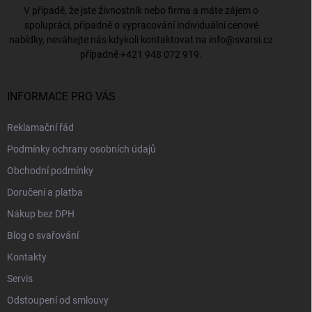
V případě, že jste živnostník nebo firma a máte zájem o
spolupráci, případně o vypracování individuální cenové
nabídky, neváhejte nás kdykoli kontaktovat na
info@svarsi.cz
případně
+421 948 072 919
.
INFORMACE PRO VÁS
Reklamační řád
Podmínky ochrany osobních údajů
Obchodní podmínky
Doručení a platba
Nákup bez DPH
Blog o svařování
Kontakty
Servis
Odstoupení od smlouvy