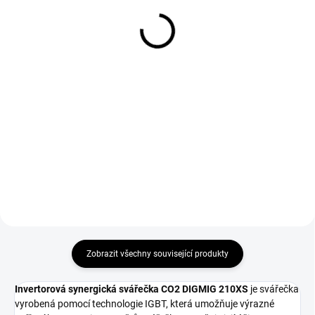
Red velikost 10
15 / TBI 150
124 Kč
302 Kč
102 Kč bez DPH
250 Kč bez DPH
Do košíku
Do košíku
Svářečské rukavice GL016 Simply
Sada náhradních dílů MIG/CO2
Red velikost 10 vhodné pro
na hořáky MB 15 / TBI 150.
svařování metodou MMA a
MIG/MAG.
Zobrazit všechny související produkty
Invertorová synergická svářečka CO2 DIGMIG 210XS
je svářečka
vyrobená pomocí technologie IGBT, která umožňuje výrazné