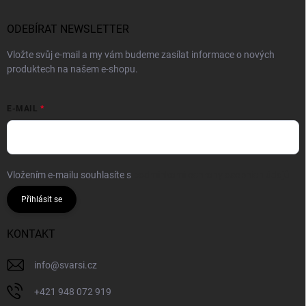
ODEBÍRAT NEWSLETTER
Vložte svůj e-mail a my vám budeme zasílat informace o nových
produktech na našem e-shopu.
E-MAIL
Vložením e-mailu souhlasíte s
podmínkami ochrany osobních údajů
Přihlásit se
KONTAKT
info
@
svarsi.cz
+421 948 072 919