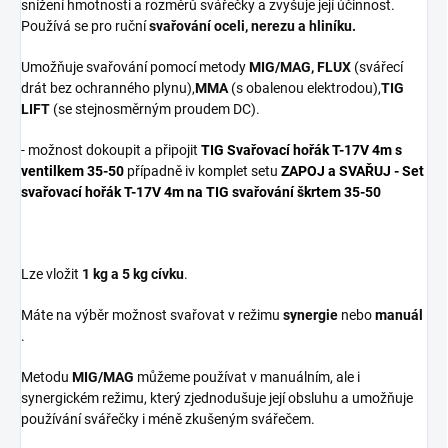
snížení hmotnosti a rozměrů svářečky a zvyšuje její účinnost.
Používá se pro ruční
svařování oceli, nerezu a hliníku.
Umožňuje svařování pomocí metody
MIG/MAG, FLUX
(svářecí
drát bez ochranného plynu),
MMA
(s obalenou elektrodou),
TIG
LIFT
(se stejnosměrným proudem DC).
- možnost dokoupit a připojit
TIG Svařovací hořák T-17V 4m s
ventilkem 35-50
případně iv komplet setu
ZAPOJ a SVAŘUJ - Set
svařovací hořák T-17V 4m na TIG svařování škrtem 35-50
Lze vložit
1 kg a 5 kg cívku
.
Máte na výběr možnost svařovat v režimu
synergie
nebo
manuál
.
Metodu
MIG/MAG
můžeme používat v manuálním, ale i
synergickém režimu, který zjednodušuje její obsluhu a umožňuje
používání svářečky i méně zkušeným svářečem.