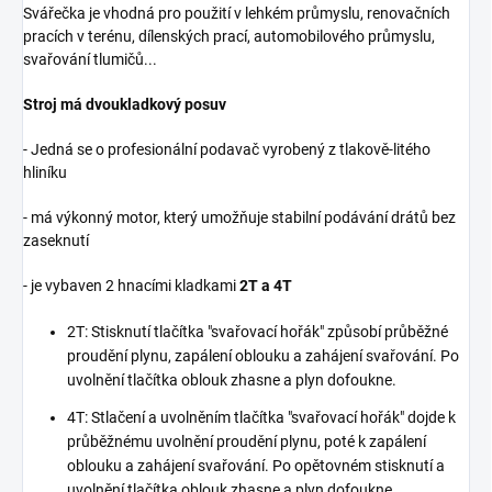
Svářečka je vhodná pro použití v lehkém průmyslu, renovačních
pracích v terénu, dílenských prací, automobilového průmyslu,
svařování tlumičů...
Stroj má dvoukladkový posuv
- Jedná se o profesionální podavač vyrobený z tlakově-litého
hliníku
- má výkonný motor, který umožňuje stabilní podávání drátů bez
zaseknutí
- je vybaven 2 hnacími kladkami
2T a 4T
2T: Stisknutí tlačítka "svařovací hořák" způsobí průběžné
proudění plynu, zapálení oblouku a zahájení svařování. Po
uvolnění tlačítka oblouk zhasne a plyn dofoukne.
4T: Stlačení a uvolněním tlačítka "svařovací hořák" dojde k
průběžnému uvolnění proudění plynu, poté k zapálení
oblouku a zahájení svařování. Po opětovném stisknutí a
uvolnění tlačítka oblouk zhasne a plyn dofoukne.