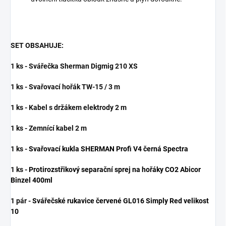
SET OBSAHUJE:
1 ks - Svářečka Sherman Digmig 210 XS
1 ks - Svařovací hořák TW-15 / 3 m
1 ks - Kabel s držákem elektrody 2 m
1 ks - Zemnící kabel 2 m
1 ks -
Svařovací kukla SHERMAN Profi V4 černá Spectra
1 ks -
Protirozstřikový separační sprej na hořáky CO2 Abicor
Binzel 400ml
1 pár -
Svářečské rukavice červené GL016 Simply Red velikost
10