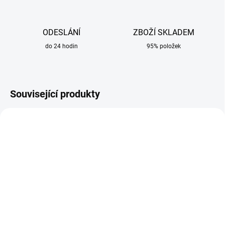
ODESLÁNÍ
ZBOŽÍ SKLADEM
do 24 hodin
95% položek
Související produkty
SKLADEM
SKLADEM
Svářečské rukavice
Sada náhradních dílů
červené GL016 Simply
MIG/CO2 na hořáky MB