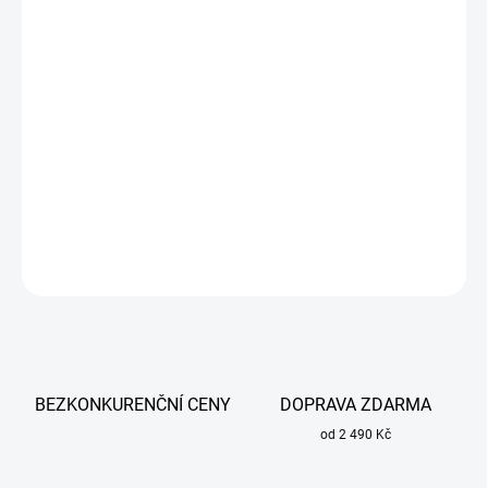
cena:
MŮŽEME
DORUČIT DO:
18.8.2026
−
+
Přidat do košíku
Používá se pro ruční svařování oceli, nerezu a hliníku.
DETAILNÍ INFORMACE
ZEPTAT SE
BEZKONKURENČNÍ CENY
DOPRAVA ZDARMA
od 2 490 Kč