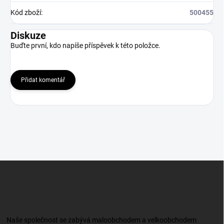
Kód zboží
:
500455
Diskuze
Buďte první, kdo napíše příspěvek k této položce.
Přidat komentář
Z
á
p
a
t
í
Naše společnost se zabývá maloobchodem a velkoobchodem