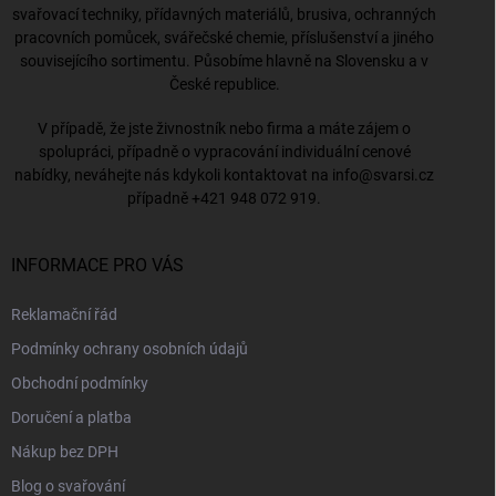
svařovací techniky, přídavných materiálů, brusiva, ochranných
pracovních pomůcek, svářečské chemie, příslušenství a jiného
souvisejícího sortimentu. Působíme hlavně na Slovensku a v
České republice.
V případě, že jste živnostník nebo firma a máte zájem o
spolupráci, případně o vypracování individuální cenové
nabídky, neváhejte nás kdykoli kontaktovat na
info@svarsi.cz
případně
+421 948 072 919
.
INFORMACE PRO VÁS
Reklamační řád
Podmínky ochrany osobních údajů
Obchodní podmínky
Doručení a platba
Nákup bez DPH
Blog o svařování