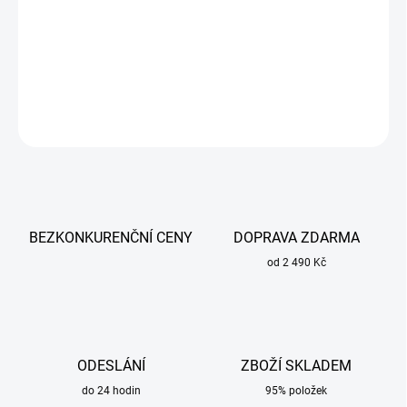
Nezbytný pomocník každého mistra.
DETAILNÍ INFORMACE
ZEPTAT SE
BEZKONKURENČNÍ CENY
DOPRAVA ZDARMA
od 2 490 Kč
ODESLÁNÍ
ZBOŽÍ SKLADEM
do 24 hodin
95% položek