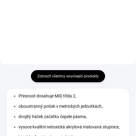
Set magnetických úhelníků 3 ks -
svařovací magnety, které se hodí
Svářečské rukavice GL016 Simply
k přesnému spojení svařovaných
Red velikost 10 vhodné pro
materiálů.
svařování metodou MMA a
MIG/MAG.
Zobrazit všechny související produkty
Přesnost dosahuje MID třída 2,
oboustranný potisk v metrických jednotkách,
dvojitý háček začátku čepele pásma,
vysoce kvalitní netoxická akrylová malovaná stupnice,