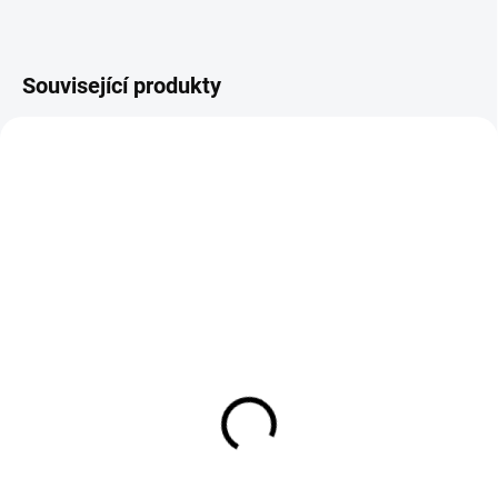
Související produkty
SKLADEM
SKLADEM
Set magnetických
Svářečské rukavice
úhelníků 3 ks
červené GL016 Simply
Red velikost 10
454 Kč
124 Kč
375 Kč bez DPH
102 Kč bez DPH
Do košíku
Do košíku