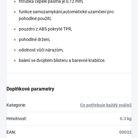
h
trubka čepele pásma je 0,12 mm,
funkce samozamykání,
automatické uzamčení pro
pohodlné použití,
pouzdro z ABS pokryté TPR,
pohodlné držení,
odolnost vůči nárazům,
balení ve dvojitém blisteru a barevné krabičce.
Doplňkové parametry
Kategorie
:
Co potřebuje každý svářeč
Hmotnost
:
0.3 kg
EAN
:
00032