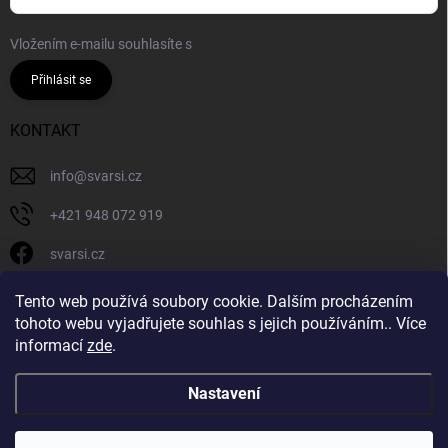
Vložením e-mailu souhlasíte s
podmínkami ochrany osobních údajů
Přihlásit se
KONTAKT
info
@
svarsi.cz
+421 948 072 919
svarsi.cz
svarsi.cz
Tento web používá soubory cookie. Dalším procházením
tohoto webu vyjadřujete souhlas s jejich používáním.. Více
informací
zde
.
Nastavení