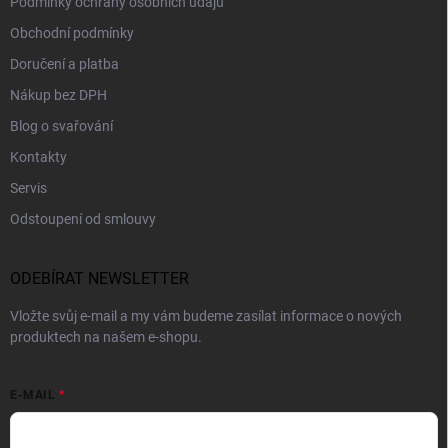
Podmínky ochrany osobních údajů
Obchodní podmínky
Doručení a platba
Nákup bez DPH
Blog o svařování
Kontakty
Servis
Odstoupení od smlouvy
ODEBÍRAT NEWSLETTER
Vložte svůj e-mail a my vám budeme zasílat informace o nových
produktech na našem e-shopu.
E-MAIL