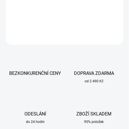
Ochranná fólie vnější OPTREL Helix pro ochranu dýchacích cest
při práci.
DETAILNÍ INFORMACE
ZEPTAT SE
BEZKONKURENČNÍ CENY
DOPRAVA ZDARMA
od 2 490 Kč
ODESLÁNÍ
ZBOŽÍ SKLADEM
do 24 hodin
95% položek