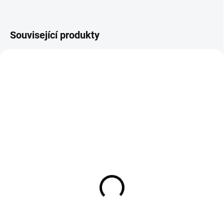
Související produkty
AKCE
VÝPRODEJ
SKLADEM
SKLADEM
Ochranná fólie vnitřní
Svařovací kukla Helix
OPTREL Panoramaxx,
CLT OPTREL
Helix
16 365 Kč
109 Kč
13 525 Kč bez DPH
90 Kč bez DPH
Do košíku
Do košíku