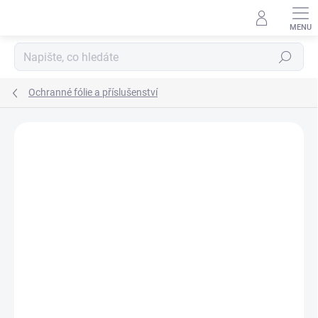
Přejít
na
obsah
Hledat
Ochranné fólie a příslušenství
Neohodnoceno
Podrobnosti hodnocení
ZNAČKA:
OPTREL