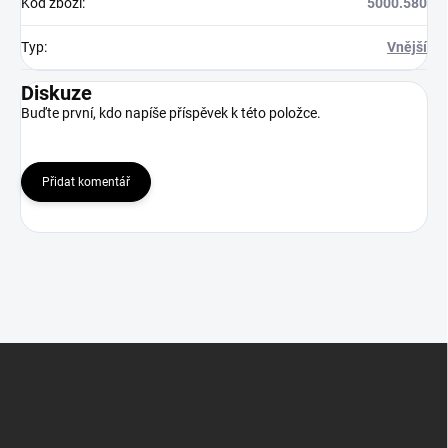
Kód zboží
:
5000.580
Typ
:
Vnější
Diskuze
Buďte první, kdo napíše příspěvek k této položce.
Přidat komentář
Z
á
p
a
t