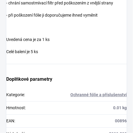
- chrání samostmívací filtr před poškozením z vnější strany
- při poškození fólie ji doporučujeme ihned vyměnit
Uvedená cena je za 1 ks
Celé balení je 5 ks
Doplňkové parametry
Kategorie
:
Ochranné fólie a příslušenství
Hmotnost
:
0.01 kg
EAN
:
00896