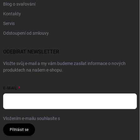
Blog o svařování
Kontakty
Servis
Odstoupení od smlouvy
ODEBÍRAT NEWSLETTER
Vložte svůj e-mail a my vám budeme zasílat informace o nových
produktech na našem e-shopu.
E-MAIL
Vložením e-mailu souhlasíte s
podmínkami ochrany osobních údajů
Přihlásit se