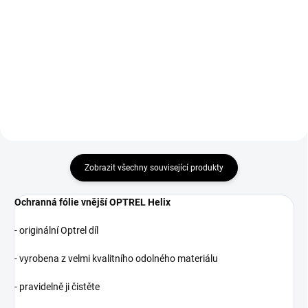
Svařovací kukla Helix CLT
OPTREL představuje špičkové
Ochranná fólie vnitřní pro
řešení pro ochranu zraku s
svařovací kukly Panoramaxx
pokročilou optikou pro
OPTREL a Helix.
maximální přehled o svarovém
lázni.
Zobrazit všechny související produkty
Ochranná fólie vnější OPTREL Helix
- originální Optrel díl
- vyrobena z velmi kvalitního odolného materiálu
- pravidelně ji čistěte