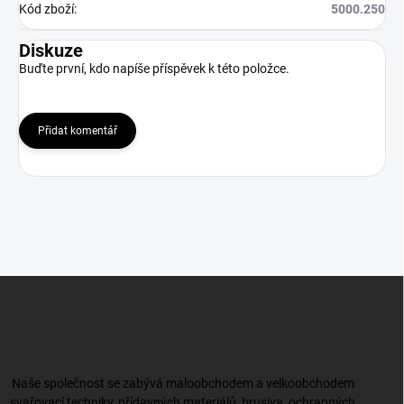
Kód zboží
:
5000.250
Diskuze
Buďte první, kdo napíše příspěvek k této položce.
Přidat komentář
Z
á
p
a
t
í
Naše společnost se zabývá maloobchodem a velkoobchodem
svařovací techniky, přídavných materiálů, brusiva, ochranných