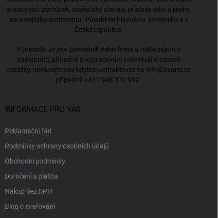
pracovních pomůcek, svářečské chemie, příslušenství a jiného
souvisejícího sortimentu. Působíme hlavně na Slovensku a v
České republice.
V případě, že jste živnostník nebo firma a máte zájem o
spolupráci, případně o vypracování individuální cenové
nabídky, neváhejte nás kdykoli kontaktovat na
info@svarsi.cz
případně
+421 948 072 919
.
INFORMACE PRO VÁS
Reklamační řád
Podmínky ochrany osobních údajů
Obchodní podmínky
Doručení a platba
Nákup bez DPH
Blog o svařování