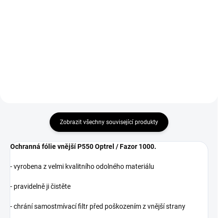
Kukla je připravena k použití
3000 hodin bez potřeby výměny
Ochranná fólie vnitřní 107 x 55
baterie , neboť disponuje režimem
mm OPTREL Crystal zajistí
Super-sleep mode.
spolehlivou ochranu kazety vaší
svářecí kukly před poškozením.
Zobrazit všechny související produkty
Ochranná fólie vnější P550 Optrel / Fazor 1000.
- vyrobena z velmi kvalitního odolného materiálu
- pravidelně ji čistěte
- chrání samostmívací filtr před poškozením z vnější strany