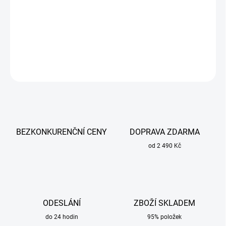
Ochranná fólie vnější P550 Optrel / Fazor 1000.
DETAILNÍ INFORMACE
ZEPTAT SE
BEZKONKURENČNÍ CENY
DOPRAVA ZDARMA
od 2 490 Kč
ODESLÁNÍ
ZBOŽÍ SKLADEM
do 24 hodin
95% položek