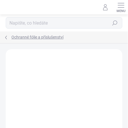
Přejít
na
obsah
Hledat
Ochranné fólie a příslušenství
Neohodnoceno
Podrobnosti hodnocení
ZNAČKA:
SHERMAN