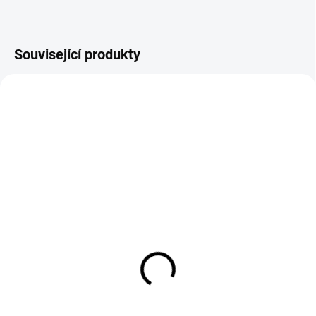
Související produkty
SKLADEM
DODÁNÍ 8-9 DNÍ
Ochranná fólie vnitřní
Svařovací kukla Optrel
107 x 55 mm OPTREL
NEO p550 zelená
Crystal
6 185 Kč
55 Kč
5 112 Kč bez DPH
45 Kč bez DPH
Do košíku
Do košíku