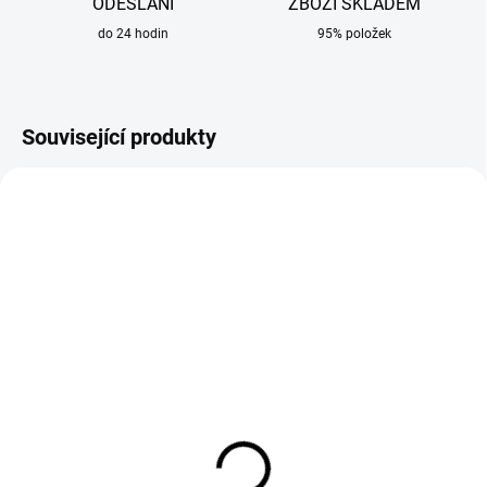
ODESLÁNÍ
ZBOŽÍ SKLADEM
do 24 hodin
95% položek
Související produkty
SKLADEM
SKLADEM
Filtračně ventilační
Čistič kukel NANOClean
jednotka KOWAX Speed ​​
KOWAX 200 ml
Air + kukla Flip ARC+
209 Kč
20 191 Kč
173 Kč bez DPH