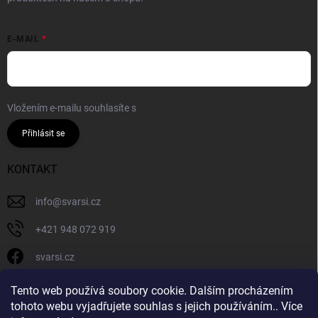
E-MAIL
Vložením e-mailu souhlasíte s
podmínkami ochrany osobních údajů
Přihlásit se
KONTAKT
info
@
svarsi.cz
+421 948 072 919
svarsi.cz
svarsi.cz
Tento web používá soubory cookie. Dalším procházením
tohoto webu vyjadřujete souhlas s jejich používáním.. Více