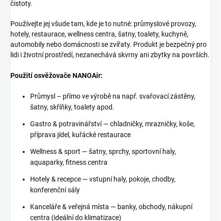
čistoty.
Používejte jej všude tam, kde je to nutné: průmyslové provozy,
hotely, restaurace, wellness centra, šatny, toalety, kuchyně,
automobily nebo domácnosti se zvířaty. Produkt je bezpečný pro
lidi i životní prostředí, nezanechává skvrny ani zbytky na površích.
Použití osvěžovače NANOAir:
Průmysl – přímo ve výrobě na např. svařovací zástěny,
šatny, skříňky, toalety apod.
Gastro & potravinářství — chladničky, mrazničky, koše,
příprava jídel, kuřácké restaurace
Wellness & sport — šatny, sprchy, sportovní haly,
aquaparky, fitness centra
Hotely & recepce — vstupní haly, pokoje, chodby,
konferenční sály
Kanceláře & veřejná místa — banky, obchody, nákupní
centra (ideální do klimatizace)