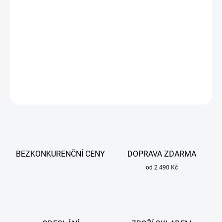
−
+
Přidat do košíku
Aktivní neutralizuje a rozkládá pachy pomocí nanobio-technologie
a zanechává příjemnou, jemnou vůni čistoty.
DETAILNÍ INFORMACE
ZEPTAT SE
BEZKONKURENČNÍ CENY
DOPRAVA ZDARMA
od 2 490 Kč