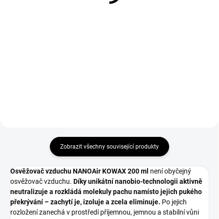
16 687 Kč bez DPH
Do košíku
Do košíku
NANOClean čistič kukel od firmy
KOWAX o objemu 200 ml.
v závislosti na prostředí a druhu
aplikace Provozní doba na jedno
nabití: 9h při 170l/min, 5h při
210l/min.
Zobrazit všechny související produkty
Osvěžovač vzduchu NANOAir KOWAX 200 ml
není obyčejný
osvěžovač vzduchu.
Díky unikátní nanobio-technologii aktivně
neutralizuje a rozkládá molekuly pachu namísto jejich pukého
překrývání – zachytí je, izoluje a zcela eliminuje.
Po jejich
rozložení zanechá v prostředí příjemnou, jemnou a stabilní vůni