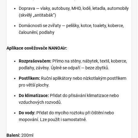
Doprava — vlaky, autobusy, MHD, lodě, letadla, automobily
(skvělý „antitabák“)
Domácnosti se zvířaty — pelíšky, kotce, toalety, koberce,
čalounění, podlahy
Aplikace osvěžovače NANOAir:
Rozprašovačem:
Přímo na stěny, nábytek, textil, koberce,
podlahy, závěsy. Úplně se odpaří — beze zbytků.
Postřikem:
Ruční aplikátory nebo nízkotlakým postřikem
pro větší plochy.
Do klimatizace:
Přidat do přisávání klimatizace nebo
vzduchových rozvodů.
Do vody:
Přidat do mycího roztoku při čištění nebo
mopování. Lze použít i samostatně.
Balení:
200ml