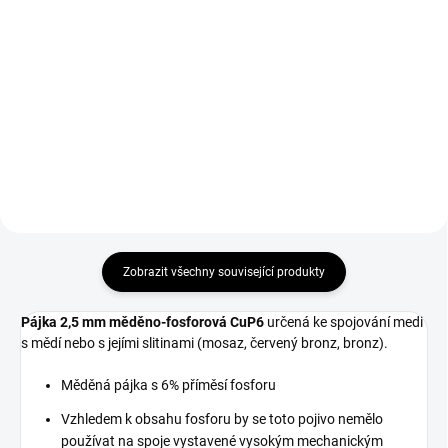
Nesmývatelný popisovač na
Set magnetických úhelníků
lakové bázi. Tloušťka čáry 2 až 4
Sherman 3 ks - svařovací
mm.
magnety, které se hodí k
přesnému spojení svařovaných
materiálů.
Zobrazit všechny související produkty
Pájka 2,5 mm měděno-fosforová CuP6
určená ke spojování medi
s mědí nebo s jejími slitinami (mosaz, červený bronz, bronz).
Měděná pájka s 6% příměsí fosforu
Vzhledem k obsahu fosforu by se toto pojivo nemělo
používat na spoje vystavené vysokým mechanickým