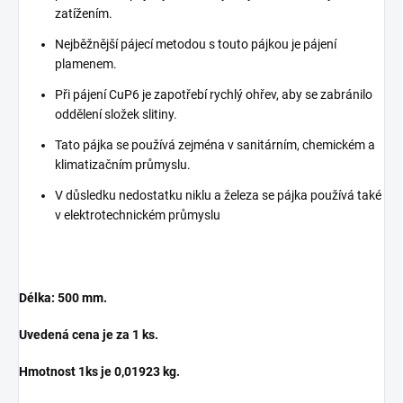
zatížením.
Nejběžnější pájecí metodou s touto pájkou je pájení
plamenem.
Při pájení CuP6 je zapotřebí rychlý ohřev, aby se zabránilo
oddělení složek slitiny.
Tato pájka se používá zejména v sanitárním, chemickém a
klimatizačním průmyslu.
V důsledku nedostatku niklu a železa se pájka používá také
v elektrotechnickém průmyslu
Délka: 500 mm.
Uvedená cena je za 1 ks.
Hmotnost 1ks je 0,01923 kg.