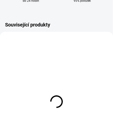
do 24 hodin
95% položek
Související produkty
VÝPRODEJ
SKLADEM
SKLADEM
Technický popisovač
Set magnetických
Markal SL.100 červený
úhelníků Sherman 3 ks
91 Kč
364 Kč
75 Kč bez DPH
301 Kč bez DPH
Do košíku
Do košíku