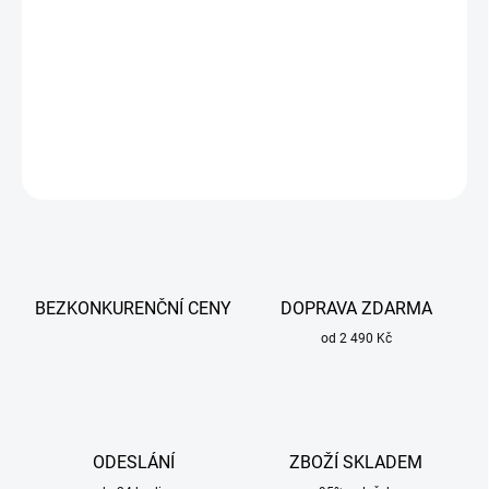
Určena ke spojování medi s mědí nebo s jejími slitinami (mosaz,
červený bronz, bronz).
DETAILNÍ INFORMACE
ZEPTAT SE
BEZKONKURENČNÍ CENY
DOPRAVA ZDARMA
od 2 490 Kč
ODESLÁNÍ
ZBOŽÍ SKLADEM