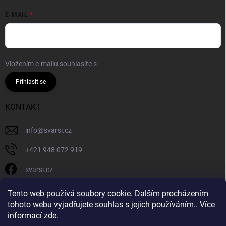
E-MAIL
Vložením e-mailu souhlasíte s
podmínkami ochrany osobních údajů
Přihlásit se
KONTAKT
info
@
svarsi.cz
+421 948 072 919
svarsi.cz
svarsi.cz
Tento web používá soubory cookie. Dalším procházením
tohoto webu vyjadřujete souhlas s jejich používáním.. Více
informací
zde
.