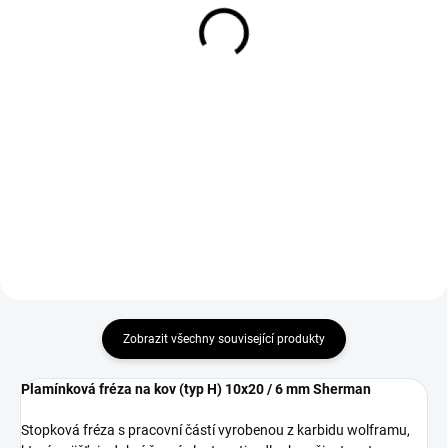
808 Kč
80 Kč
668 Kč bez DPH
66 Kč bez DPH
Do košíku
Do košíku
Tento set je ideální pro práci s
Pracovní rukavice Goat velikost 9
ocelí a dalšími tvrdými materiály,
určeno k ochraně ruky při práci v
kde je vyžadován vysoký výkon a
dílně, garáži, hale při rekonstrukci.
spolehlivost.
Zobrazit všechny související produkty
Plamínková fréza na kov (typ H) 10x20 / 6 mm Sherman
Stopková fréza s pracovní částí vyrobenou z karbidu wolframu,