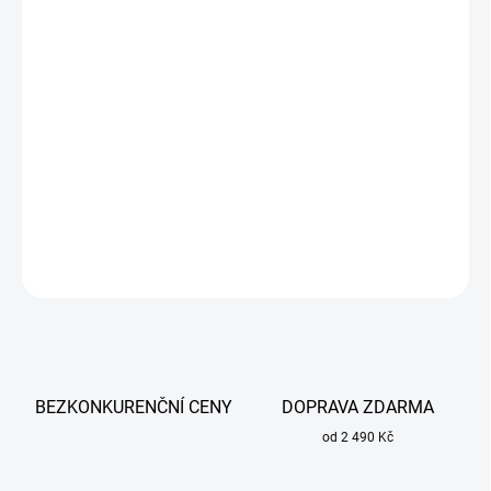
cena:
MŮŽEME
DORUČIT DO:
11.8.2026
−
+
Přidat do košíku
Rotační řezný nástroj určený k obrábění materiálů, zejména kovů.
DETAILNÍ INFORMACE
ZEPTAT SE
BEZKONKURENČNÍ CENY
DOPRAVA ZDARMA
od 2 490 Kč