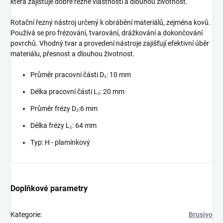
která zajišťuje dobré řezné vlastnosti a dlouhou životnost.
Rotační řezný nástroj určený k obrábění materiálů, zejména kovů.
Používá se pro frézování, tvarování, drážkování a dokončování
povrchů. Vhodný tvar a provedení nástroje zajišťují efektivní úběr
materiálu, přesnost a dlouhou životnost.
Průměr pracovní části D₁: 10 mm
Délka pracovní části L₂: 20 mm
Průměr frézy D₂:6 mm
Délka frézy L₁: 64 mm
Typ: H - plamínkový
Doplňkové parametry
Kategorie
:
Brusivo