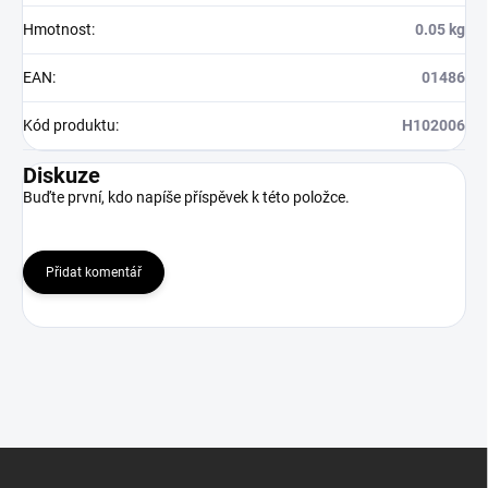
Hmotnost
:
0.05 kg
EAN
:
01486
Kód produktu
:
H102006
Diskuze
Buďte první, kdo napíše příspěvek k této položce.
Přidat komentář
Z
á