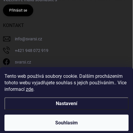
Přihlásit se
KONTAKT
info
@
svarsi.cz
+421 948 072 919
svarsi.cz
svarsi.cz
Tento web používá soubory cookie. Dalším procházením
tohoto webu vyjadřujete souhlas s jejich používáním.. Více
informací
zde
.
Nastavení
Copyright 2026
SVARSI.CZ
. Všechna práva vyhrazena.
Souhlasím
Vytvořil Shoptet