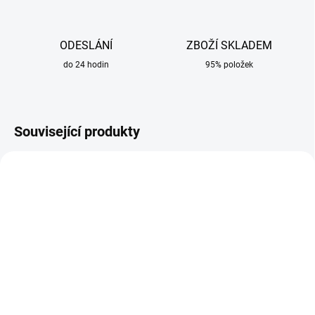
ODESLÁNÍ
ZBOŽÍ SKLADEM
do 24 hodin
95% položek
Související produkty
SKLADEM
SKLADEM
Set na broušení 3M
Pracovní rukavice Goat
Cubitron 3
velikost 9