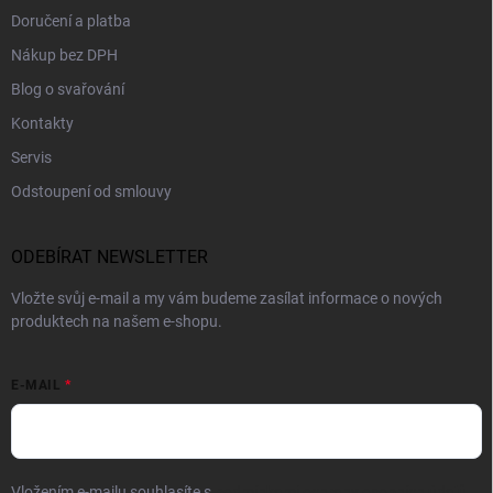
Doručení a platba
Nákup bez DPH
Blog o svařování
Kontakty
Servis
Odstoupení od smlouvy
ODEBÍRAT NEWSLETTER
Vložte svůj e-mail a my vám budeme zasílat informace o nových
produktech na našem e-shopu.
E-MAIL
Vložením e-mailu souhlasíte s
podmínkami ochrany osobních údajů