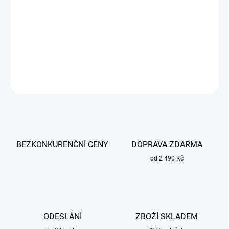
Plynová hubice 18 x 57 mm cylindrická univerzální pro všechny
hořáky typu MB 25.
DETAILNÍ INFORMACE
ZEPTAT SE
BEZKONKURENČNÍ CENY
DOPRAVA ZDARMA
od 2 490 Kč
ODESLÁNÍ
ZBOŽÍ SKLADEM