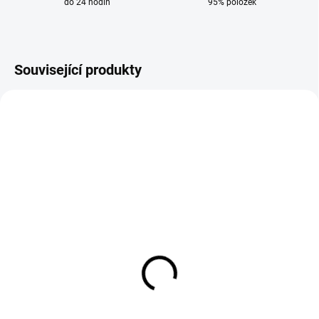
do 24 hodin
95% položek
Související produkty
SKLADEM
SKLADEM
Sada náhradních dílů
Držák špičky M6 - M8
MIG/CO2 na hořáky MB
pro hořáky MB 25
25 / TBI 250
25 Kč
352 Kč
21 Kč bez DPH
291 Kč bez DPH
Do košíku