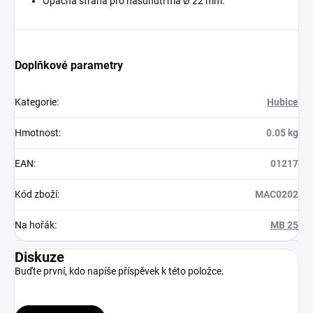
Opačná strana pro nasunutí má Ø 22 mm.
Doplňkové parametry
Kategorie
:
Hubice
Hmotnost
:
0.05 kg
EAN
:
01217
Kód zboží
:
MAC0202
Na hořák
:
MB 25
Diskuze
Buďte první, kdo napíše příspěvek k této položce.