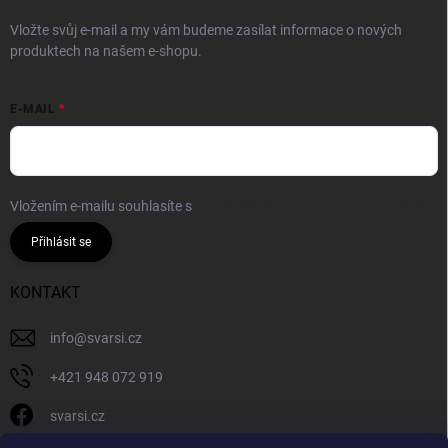
Vložte svůj e-mail a my vám budeme zasílat informace o nových
produktech na našem e-shopu.
E-MAIL
Vložením e-mailu souhlasíte s
podmínkami ochrany osobních údajů
Přihlásit se
KONTAKT
info
@
svarsi.cz
+421 948 072 919
svarsi.cz