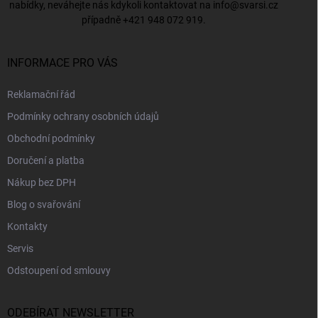
nabídky, neváhejte nás kdykoli kontaktovat na
info@svarsi.cz
případně
+421 948 072 919
.
INFORMACE PRO VÁS
Reklamační řád
Podmínky ochrany osobních údajů
Obchodní podmínky
Doručení a platba
Nákup bez DPH
Blog o svařování
Kontakty
Servis
Odstoupení od smlouvy
ODEBÍRAT NEWSLETTER