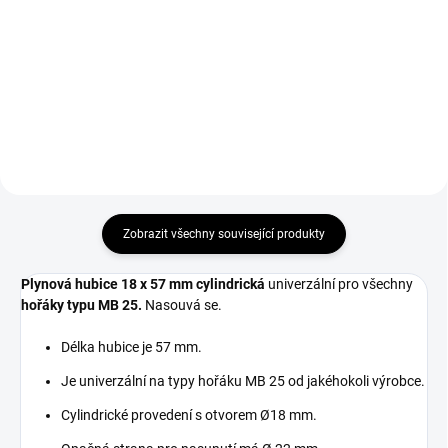
Do košíku
Držák špičky M6 - M8 pro všechny
hořáky typu MB 25.
Sada náhradních dílů MIG/CO2
na hořáky MB 25 / TBI 250.
Zobrazit všechny související produkty
Plynová hubice 18 x 57 mm cylindrická
univerzální pro všechny
hořáky typu MB 25.
Nasouvá se.
Délka hubice je 57 mm.
Je univerzální na typy hořáku MB 25 od jakéhokoli výrobce.
Cylindrické provedení s otvorem Ø18 mm.