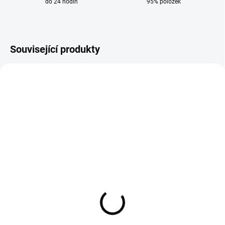
do 24 hodin
95% položek
Související produkty
DODÁNÍ 8-9 DNÍ
SKLADEM
Filtr P3 do filtroventilační
Čepice pod svařovací
jednotky ESAB PAPR
kuklu 3M Speedglas
963 Kč
98 Kč
796 Kč bez DPH
81 Kč bez DPH
Do košíku
Do košíku