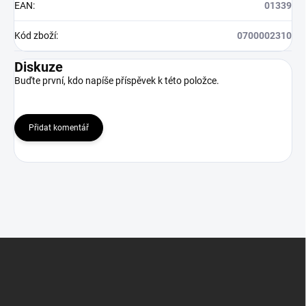
EAN
:
01339
Kód zboží
:
0700002310
Diskuze
Buďte první, kdo napíše příspěvek k této položce.
Přidat komentář
Z
á
p
a
t