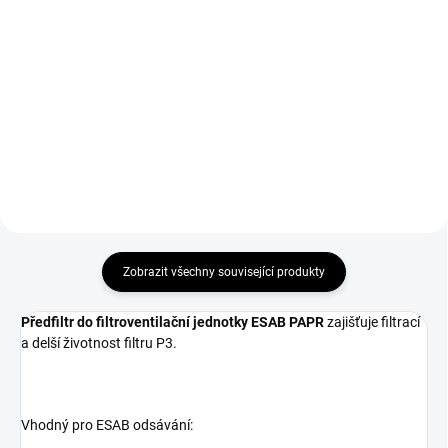
Filtr P3 do filtroventilační
Čepice pod svařovací kuklu 3M
jednotky ESAB PAPR zajišťuje
Speedglas použitelná pod
filtraci čerstvého vzduchu.
jakoukoli svařovací kuklu.
Zobrazit všechny související produkty
Předfiltr do filtroventilační jednotky ESAB PAPR
zajišťuje filtrací
a delší životnost filtru P3.
Vhodný pro ESAB odsávání: