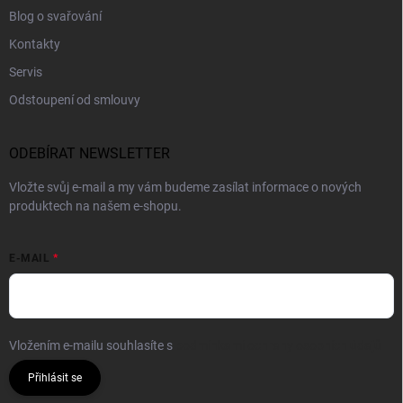
Blog o svařování
Kontakty
Servis
Odstoupení od smlouvy
ODEBÍRAT NEWSLETTER
Vložte svůj e-mail a my vám budeme zasílat informace o nových
produktech na našem e-shopu.
E-MAIL
Vložením e-mailu souhlasíte s
podmínkami ochrany osobních údajů
Přihlásit se