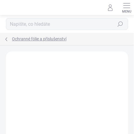
Přejít
na
obsah
Hledat
Ochranné fólie a příslušenství
Neohodnoceno
Podrobnosti hodnocení
ZNAČKA:
ESAB