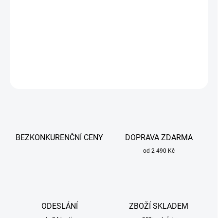
Předfiltr do filtroventilační jednotky ESAB PAPR zajišťuje filtrací a
delší životnost filtru P3.
DETAILNÍ INFORMACE
ZEPTAT SE
BEZKONKURENČNÍ CENY
DOPRAVA ZDARMA
od 2 490 Kč
ODESLÁNÍ
ZBOŽÍ SKLADEM