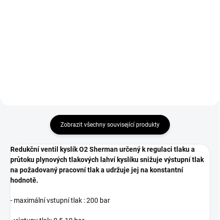
Do košíku
Hadice kyslík 6,3 mm modrá
metráž pro profesionální i
Hadice dvojitá kyslík 6,3 mm +
dílenské použití.
acetylen 8 mm metráž pro
profesionální i dílenské použití.
Zobrazit všechny související produkty
Redukční ventil kyslík O2 Sherman určený k regulaci tlaku a
průtoku plynových tlakových lahví kyslíku snižuje výstupní tlak
na požadovaný pracovní tlak a udržuje jej na konstantní
hodnotě.
- maximální vstupní tlak : 200 bar