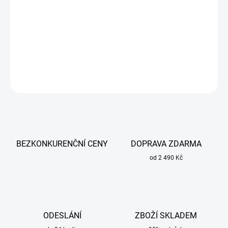
Redukční ventil kyslík O2 G3/4 Sherman pro profesionální i
dílenské použití.
DETAILNÍ INFORMACE
ZEPTAT SE
BEZKONKURENČNÍ CENY
DOPRAVA ZDARMA
od 2 490 Kč
ODESLÁNÍ
ZBOŽÍ SKLADEM