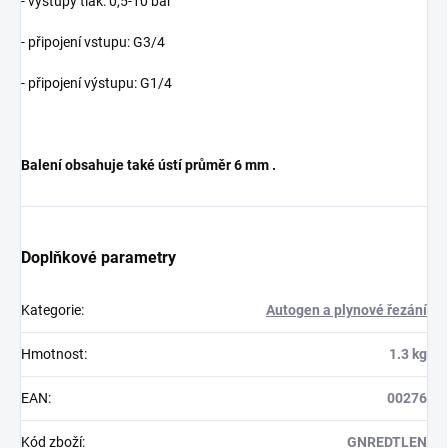
- výstupy tlak: 0,5
-10 bar
- připojení vstupu: G3/4
- připojení výstupu: G1/4
Balení obsahuje také ústí průměr 6 mm .
Doplňkové parametry
Kategorie
:
Autogen a plynové řezání
Hmotnost
:
1.3 kg
EAN
:
00276
Kód zboží
:
GNREDTLEN