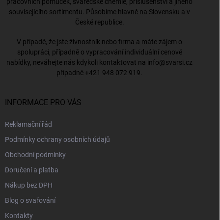
pracovních pomůcek, svářečské chemie, příslušenství a jiného
souvisejícího sortimentu. Působíme hlavně na Slovensku a v
České republice.
V případě, že jste živnostník nebo firma a máte zájem o
spolupráci, případně o vypracování individuální cenové
nabídky, neváhejte nás kdykoli kontaktovat na
info@svarsi.cz
případně
+421 948 072 919
.
INFORMACE PRO VÁS
Reklamační řád
Podmínky ochrany osobních údajů
Obchodní podmínky
Doručení a platba
Nákup bez DPH
Blog o svařování
Kontakty