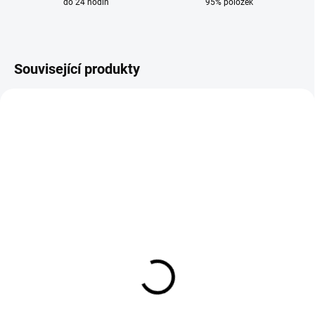
do 24 hodin
95% položek
Související produkty
SKLADEM
SKLADEM
Hadice kyslík 6,3 mm
Hadice dvojitá kyslík 6,3
modrá metráž
mm + acetylen 8 mm
metráž
51 Kč
114 Kč
42 Kč bez DPH
94 Kč bez DPH
Do košíku