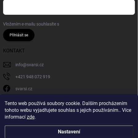
Vložením e-mailu souhlasíte s
podmínkami ochrany osobních údajů
Přihlásit se
KONTAKT
info
@
svarsi.cz
+421 948 072 919
svarsi.cz
svarsi.cz
Tento web používá soubory cookie. Dalším procházením
tohoto webu vyjadřujete souhlas s jejich používáním.. Více
informací
zde
.
Nastavení