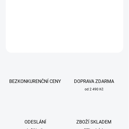
KLINGSPOR řezný kotouč A60 EXTRA o průměru 115 x1 mm a
otvorem o průměru 22,23 mm v rovném provedení.
DETAILNÍ INFORMACE
ZEPTAT SE
BEZKONKURENČNÍ CENY
DOPRAVA ZDARMA
od 2 490 Kč
ODESLÁNÍ
ZBOŽÍ SKLADEM