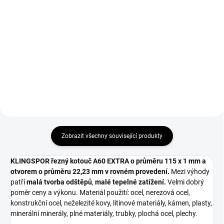
Do košíku
Do košíku
Brusný lamelový kotouč 125 mm
KLINGSPOR řezný kotouč A60
SMT 624 SUPRA, zrno 40
EXTRA o průměru 125 x1 mm a
KLINGSPOR pro řezání a broušení
otvorem o průměru 22,23 mm v
kovu a oceli.
rovném provedení.
Zobrazit všechny související produkty
KLINGSPOR řezný kotouč A60 EXTRA o průměru 115 x 1 mm a
otvorem o průměru 22,23 mm v rovném provedení.
Mezi výhody
patří
malá tvorba odštěpů
,
malé tepelné zatížení.
Velmi dobrý
poměr ceny a výkonu. Materiál použití: ocel, nerezová ocel,
konstrukční ocel, neželezité kovy, litinové materiály, kámen, plasty,
minerální minerály, plné materiály, trubky, plochá ocel, plechy.