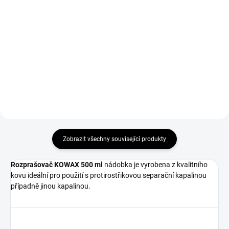
Do košíku
Do košíku
Hotový přípravek k okamžitému
Svářečské rukavice GL016 Simply
použití.
Red velikost 10 vhodné pro
svařování metodou MMA a
MIG/MAG.
Zobrazit všechny související produkty
Rozprašovač KOWAX 500 ml
nádobka je vyrobena z kvalitního
kovu ideální pro použití s ​​protirostřikovou separační kapalinou
případně jinou kapalinou.