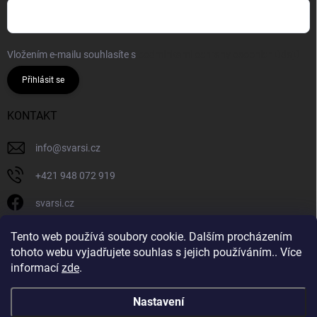
Vložením e-mailu souhlasíte s
podmínkami ochrany osobních údajů
Přihlásit se
KONTAKT
info
@
svarsi.cz
+421 948 072 919
svarsi.cz
svarsi.cz
Tento web používá soubory cookie. Dalším procházením
tohoto webu vyjadřujete souhlas s jejich používáním.. Více
informací
zde
.
Nastavení