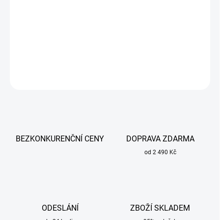
Rozprašovač KOWAX 400 ml kovový pro profesionální i dílenské
použití.
DETAILNÍ INFORMACE
ZEPTAT SE
BEZKONKURENČNÍ CENY
DOPRAVA ZDARMA
od 2 490 Kč
ODESLÁNÍ
ZBOŽÍ SKLADEM