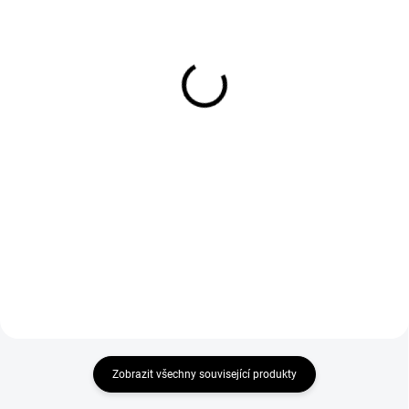
Wolframová elektroda
Wolframová elektroda
3,2 mm x 175 mm fialová
3,2 mm x 175 mm zlatá
E3 na TIG
WL 15 na TIG
293 Kč
245 Kč
242 Kč bez DPH
202 Kč bez DPH
Do košíku
Do košíku
Wolframová elektroda 3,2 mm x
Zlatá WL 15 wolframová
175 mm fialová E3 na TIG pro
elektroda 3,2 mm x 175 mm je
svařování oceli a dílenské práce.
univerzální TIG elektroda pro
téměř všechny oblasti použití.
Zobrazit všechny související produkty