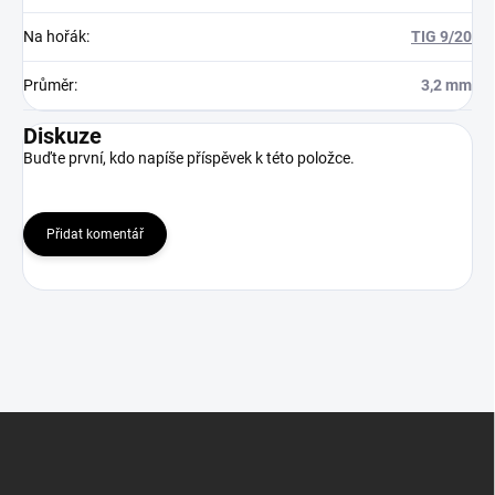
Na hořák
:
TIG 9/20
Průměr
:
3,2 mm
Diskuze
Buďte první, kdo napíše příspěvek k této položce.
Přidat komentář
Z
á
p