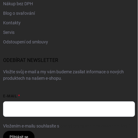
Nákup bez DPH
Blog o svařování
Kontakty
Servis
Odstoupení od smlouvy
ODEBÍRAT NEWSLETTER
Vložte svůj e-mail a my vám budeme zasílat informace o nových
produktech na našem e-shopu.
E-MAIL
Vložením e-mailu souhlasíte s
podmínkami ochrany osobních údajů
Přihlásit se