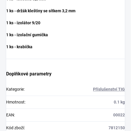
1 ks - držák kleštiny se sítkem 3,2 mm
1 ks - izolátor 9/20
1 ks - izolační gumička
1 ks - krabička
Doplňkové parametry
Kategorie
:
Příslušenství TIG
Hmotnost
:
0.1 kg
EAN
:
00022
Kód zboží
:
7812150