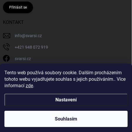
Přihlásit se
KONTAKT
info
@
svarsi.cz
+421 948 072 919
svarsi.cz
svarsi.cz
Tento web používá soubory cookie. Dalším procházením
tohoto webu vyjadřujete souhlas s jejich používáním.. Více
informací
zde
.
Nastavení
Copyright 2026
SVARSI.CZ
. Všechna práva vyhrazena.
Souhlasím
Vytvořil Shoptet