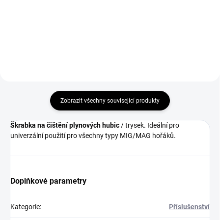
mm určené k čištění hubic, špiček
Protirozstřikový separační sprej
a hořáků od svařovacího
na hořáky CO2 Abicor Binzel
rozstřiku a nečistot.
400ml.
Zobrazit všechny související produkty
Škrabka na čištění plynových hubic
/ trysek. Ideální pro
univerzální použití pro všechny typy MIG/MAG hořáků.
Doplňkové parametry
Kategorie
:
Příslušenství