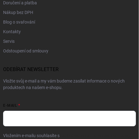
Doručení a platba
Nákup bez DPH
Blog o svařování
Kontakty
Servis
Odstoupení od smlouvy
ODEBÍRAT NEWSLETTER
Vložte svůj e-mail a my vám budeme zasílat informace o nových
produktech na našem e-shopu.
E-MAIL
Vložením e-mailu souhlasíte s
podmínkami ochrany osobních údajů