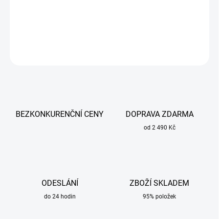
Škrabka na čištění plynových hubic / trysek.
DETAILNÍ INFORMACE
ZEPTAT SE
BEZKONKURENČNÍ CENY
DOPRAVA ZDARMA
od 2 490 Kč
ODESLÁNÍ
ZBOŽÍ SKLADEM
do 24 hodin
95% položek