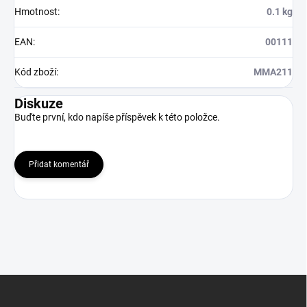
Hmotnost
:
0.1 kg
EAN
:
00111
Kód zboží
:
MMA211
Diskuze
Buďte první, kdo napíše příspěvek k této položce.
Přidat komentář
Z
á