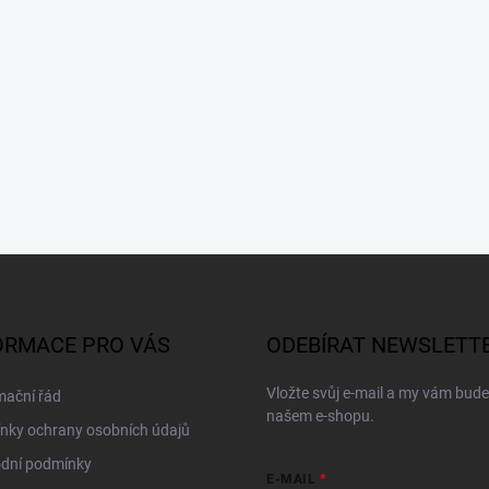
ORMACE PRO VÁS
ODEBÍRAT NEWSLETT
Vložte svůj e-mail a my vám bud
mační řád
našem e-shopu.
nky ochrany osobních údajů
dní podmínky
E-MAIL