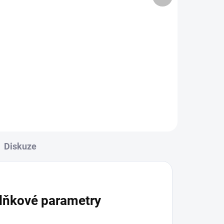
668 Kč bez DPH
Do košíku
Díky výkonu 1,6 kW a orientační
í i
teplotě plamene 1400–1600 °C
poskytuje dostatek síly pro různé
řemeslné a hobby aktivity.
Diskuze
lňkové parametry