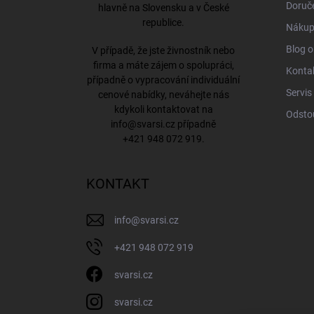
Doruče
hlavně na Slovensku a v České
republice.
Nákup
Blog o
V případě, že jste živnostník nebo
firma a máte zájem o spolupráci,
Konta
případně o vypracování individuální
Servis
cenové nabídky, neváhejte nás
kdykoli kontaktovat na
Odsto
info@svarsi.cz
případně
+421 948 072 919
.
KONTAKT
info
@
svarsi.cz
+421 948 072 919
svarsi.cz
svarsi.cz