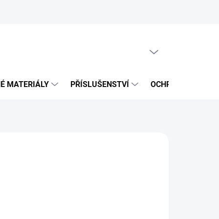
PRÁZDNÝ KOŠÍK
NÁKUPNÍ
KOŠÍK
É MATERIÁLY
PŘÍSLUŠENSTVÍ
OCHRANNÉ POMŮ