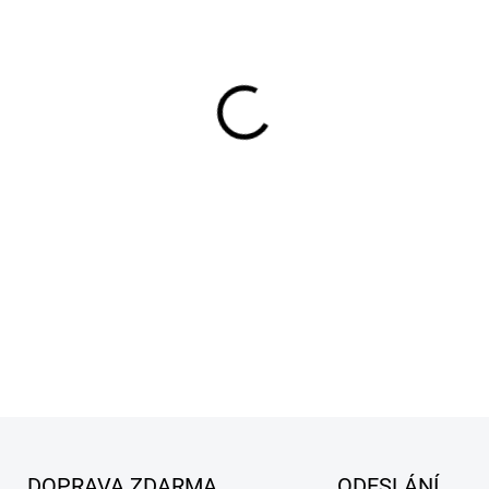
MŮŽEME DORUČIT DO:
13.8.2
−
+
Rotační řezný nástroj určený
DETAILNÍ INFORMACE
ZEPTAT SE
DOPRAVA ZDARMA
ODESLÁNÍ