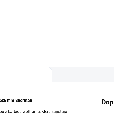
Kč bez DPH
51 Kč bez DPH
Do košíku
Do košíku
ovní rukavice Goat velikost 9
Ochranné brýle Techmar TVS
no k ochraně ruky při práci v
transparentní pro profesionáln
ě, garáži, hale při rekonstrukci.
dílenské použití.
x25x6 mm Sherman
Dop
ou z karbidu wolframu, která zajišťuje