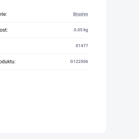
rie
:
Brusivo
ost
:
0.05 kg
01477
oduktu
:
G122506