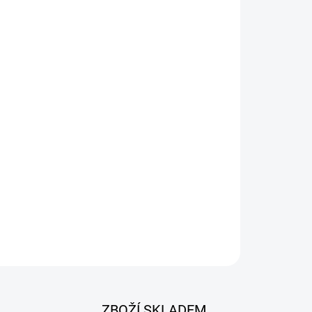
026
Přidat do košíku
 k obrábění materiálů, zejména kovů.
ZBOŽÍ SKLADEM