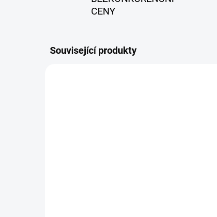
CENY
Související produkty
SKLADEM
Set na broušení 3M
Pr
Cubitron 3
vel
808 Kč
80