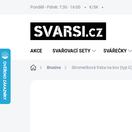
Přejít
Pondělí - Pátek: 7:30 - 16:00
€/SK
na
obsah
AKCE
SVAŘOVACÍ SETY
SVÁŘEČKY
Domů
Brusivo
Stromečková fréza na kov (typ
Neohodnoceno
Podrobnosti hodn