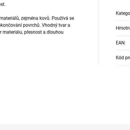
st.
Katego
 materiálů, zejména kovů. Používá se
dokončování povrchů. Vhodný tvar a
Hmotn
ěr materiálu, přesnost a dlouhou
EAN
:
Kód pr