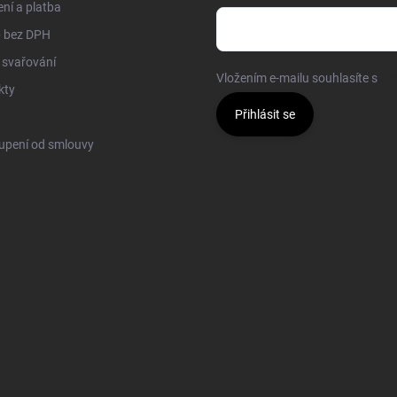
ní a platba
 bez DPH
 svařování
Vložením e-mailu souhlasíte s
po
kty
Přihlásit se
upení od smlouvy