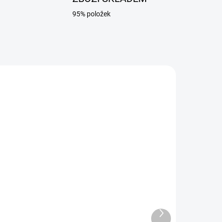
95% položek
ADEM
SKLADEM
ar
UNI hořák 1,6 kW+ 4
plynové kartuše Meva
808 Kč
Další
produkt