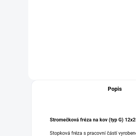
668 Kč bez DPH
66 
Do košíku
Tento set je ideální pro práci s
Prac
ocelí a dalšími tvrdými materiály,
urče
kde je vyžadován vysoký výkon a
díln
spolehlivost.
Popis
Stromečková fréza na kov (typ G) 12
Stopková fréza s pracovní částí vyroben