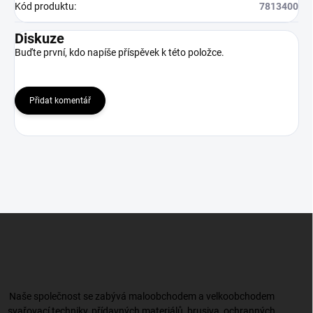
Kód produktu
:
7813400
Diskuze
Buďte první, kdo napíše příspěvek k této položce.
Přidat komentář
Z
á
p
a
t
í
Naše společnost se zabývá maloobchodem a velkoobchodem
svařovací techniky, přídavných materiálů, brusiva, ochranných