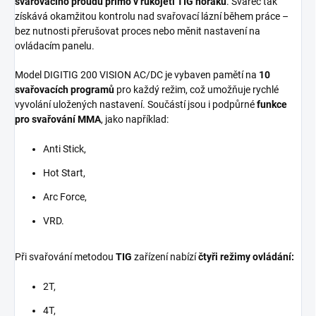
svařovacího proudu přímo v rukojeti TIG hořáku
. Svářeč tak
získává okamžitou kontrolu nad svařovací lázní během práce –
bez nutnosti přerušovat proces nebo měnit nastavení na
ovládacím panelu.
Model DIGITIG 200 VISION AC/DC je vybaven pamětí na
10
svařovacích programů
pro každý režim, což umožňuje rychlé
vyvolání uložených nastavení. Součástí jsou i podpůrné
funkce
pro svařování MMA
, jako například:
Anti Stick,
Hot Start,
Arc Force,
VRD.
Při svařování metodou
TIG
zařízení nabízí
čtyři režimy ovládání:
2T,
4T,