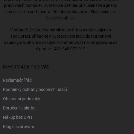
pracovních pomůcek, svářečské chemie, příslušenství a jiného
souvisejícího sortimentu. Působíme hlavně na Slovensku a v
České republice.
V případě, že jste živnostník nebo firma a máte zájem o
spolupráci, případně o vypracování individuální cenové
nabídky, neváhejte nás kdykoli kontaktovat na
info@svarsi.cz
případně
+421 948 072 919
.
INFORMACE PRO VÁS
Reklamační řád
Podmínky ochrany osobních údajů
Obchodní podmínky
Doručení a platba
Nákup bez DPH
Blog o svařování