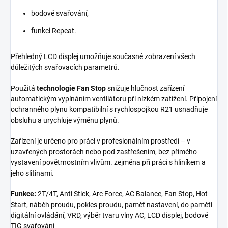
bodové svařování,
funkci Repeat.
Přehledný LCD displej umožňuje současné zobrazení všech
důležitých svařovacích parametrů.
Použitá
technologie Fan Stop
snižuje hlučnost zařízení
automatickým vypínáním ventilátoru při nízkém zatížení. Připojení
ochranného plynu kompatibilní s rychlospojkou R21 usnadňuje
obsluhu a urychluje výměnu plynů.
Zařízení je určeno pro práci v profesionálním prostředí – v
uzavřených prostorách nebo pod zastřešením, bez přímého
vystavení povětrnostním vlivům. zejména při práci s hliníkem a
jeho slitinami.
Funkce:
2T/4T, Anti Stick, Arc Force, AC Balance, Fan Stop, Hot
Start, náběh proudu, pokles proudu, paměť nastavení, do paměti
digitální ovládání, VRD, výběr tvaru vlny AC, LCD displej, bodové
TIG svařování