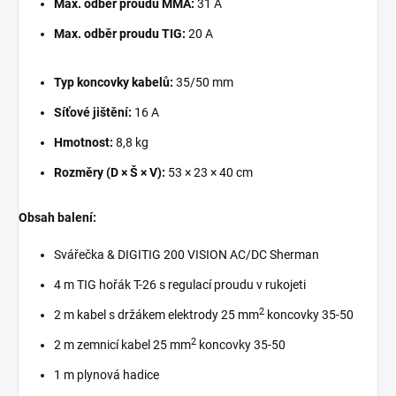
Max. odběr proudu MMA:
31 A
Max. odběr proudu TIG:
20 A
Typ koncovky kabelů:
35/50 mm
Síťové jištění:
16 A
Hmotnost:
8,8 kg
Rozměry (D × Š × V):
53 × 23 × 40 cm
Obsah balení:
Svářečka & DIGITIG 200 VISION AC/DC Sherman
4 m TIG hořák T-26 s regulací proudu v rukojeti
2
2 m kabel s držákem elektrody 25 mm
koncovky 35-50
2
2 m zemnicí kabel 25 mm
koncovky 35-50
1 m plynová hadice