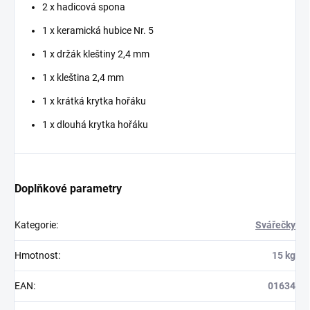
2 x hadicová spona
1 x keramická hubice Nr. 5
1 x držák kleštiny 2,4 mm
1 x kleština 2,4 mm
1 x krátká krytka hořáku
1 x dlouhá krytka hořáku
Doplňkové parametry
Kategorie
:
Svářečky
Hmotnost
:
15 kg
EAN
:
01634