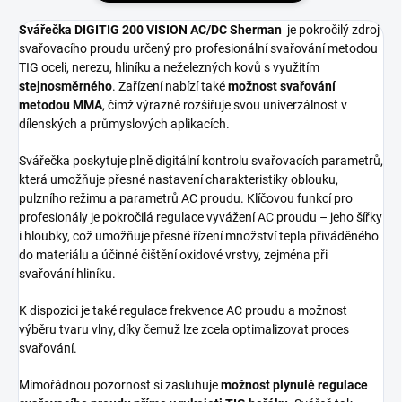
Svářečka DIGITIG 200 VISION AC/DC Sherman
je pokročilý zdroj
svařovacího proudu určený pro profesionální svařování metodou
TIG oceli, nerezu, hliníku a neželezných kovů s využitím
stejnosměrného
. Zařízení nabízí také
možnost svařování
metodou MMA
, čímž výrazně rozšiřuje svou univerzálnost v
dílenských a průmyslových aplikacích.
Svářečka poskytuje plně digitální kontrolu svařovacích parametrů,
která umožňuje přesné nastavení charakteristiky oblouku,
pulzního režimu a parametrů AC proudu. Klíčovou funkcí pro
profesionály je pokročilá regulace vyvážení AC proudu – jeho šířky
i hloubky, což umožňuje přesné řízení množství tepla přiváděného
do materiálu a účinné čištění oxidové vrstvy, zejména při
svařování hliníku.
K dispozici je také regulace frekvence AC proudu a možnost
výběru tvaru vlny, díky čemuž lze zcela optimalizovat proces
svařování.
Mimořádnou pozornost si zasluhuje
možnost plynulé regulace