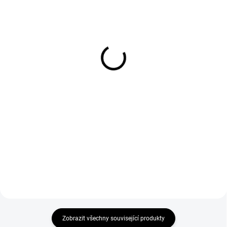
SKLADEM
SKLADEM
Láhev s plynem Argon
Sada náhradních dílů na
200 bar 8L
TIG hořáky 17/18/26
EXTRA VELKÁ
3 059 Kč
1 196 Kč
2 528 Kč bez DPH
988 Kč bez DPH
Do košíku
Do košíku
Láhev s plynem Argon 200 bar 8L
je ideální volba při svařování
Sada náhradních dílů na TIG
metodou TIG a MIG.
hořáky 17/18/26 EXTRA VELKÁ.
Zobrazit všechny související produkty