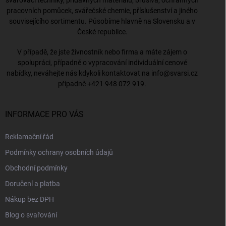
pracovních pomůcek, svářečské chemie, příslušenství a jiného
souvisejícího sortimentu. Působíme hlavně na Slovensku a v
České republice.
V případě, že jste živnostník nebo firma a máte zájem o
spolupráci, případně o vypracování individuální cenové
nabídky, neváhejte nás kdykoli kontaktovat na
info@svarsi.cz
případně
+421 948 072 919
.
INFORMACE PRO VÁS
Reklamační řád
Podmínky ochrany osobních údajů
Obchodní podmínky
Doručení a platba
Nákup bez DPH
Blog o svařování