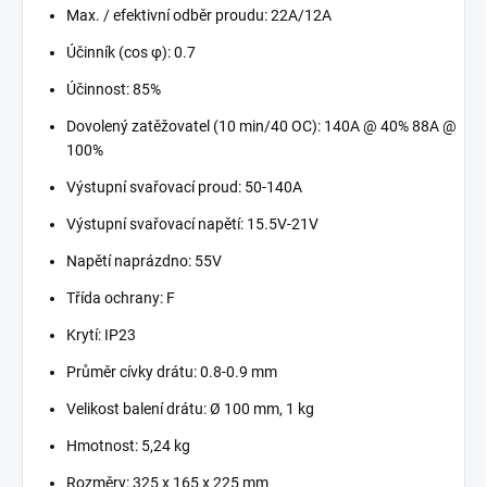
Max. / efektivní odběr proudu: 22A/12A
Účinník (cos φ): 0.7
Účinnost: 85%
Dovolený zatěžovatel (10 min/40 OC): 140A @ 40% 88A @
100%
Výstupní svařovací proud: 50-140A
Výstupní svařovací napětí: 15.5V-21V
Napětí naprázdno: 55V
Třída ochrany: F
Krytí: IP23
Průměr cívky drátu: 0.8-0.9 mm
Velikost balení drátu: Ø 100 mm, 1 kg
Hmotnost: 5,24 kg
Rozměry: 325 x 165 x 225 mm