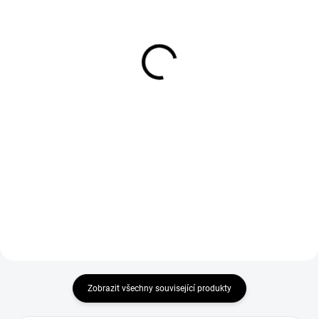
SKLADEM
Trubičkový drát 0,9 mm
Trubičkový drát 0,8 mm
1 kg E71T-11 s vlastní
0,9 kg E71T-GS s vlastní
ochranou
ochranou Sherman
251 Kč
251 Kč
207 Kč bez DPH
207 Kč bez DPH
Do košíku
Do košíku
Samoochranný drát pro
Trubičkový (trubičkový) svařovací
svařování bez použití plynu.
drát 0,9 kg (0,8 mm) E71T-GS
Sherman s vlastní ochranou.
Zobrazit všechny související produkty