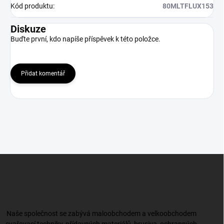
Kód produktu
:
80MLTFLUX153
Diskuze
Buďte první, kdo napíše příspěvek k této položce.
Přidat komentář
Z
á
p
a
t
í
Naše společnost se zabývá maloobchodem a velkoobchodem
svařovací techniky, přídavných materiálů, brusiva, ochranných