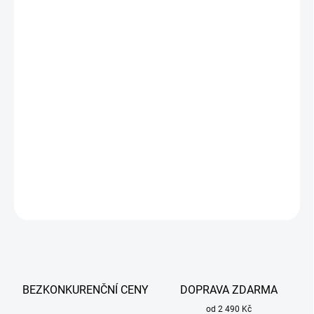
cena:
MŮŽEME
DORUČIT DO:
18.8.2026
−
+
Přidat do košíku
Určena pro MIG/MAG bezplynové svařování
(NOGAS) so samoochranným trubičkovým drátem (flux), MMA a
LIFT TIG.
DETAILNÍ INFORMACE
ZEPTAT SE
BEZKONKURENČNÍ CENY
DOPRAVA ZDARMA
od 2 490 Kč