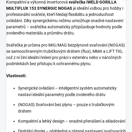
Kompaktní a výkonná invertorová
svářečka iWELD GORILLA
MULTIFLUX 153 SYNERGIC NOGAS
je ideální volbou pro hobby i
profesionální svářeče, kteří hledají flexibilitu a jednoduchost
ovládání. Díky synergickému režimu umožňuje snadné nastavení
parametrů – svářečka automaticky přizpůsobuje hodnoty podle
zvoleného materiálu a průměru drátu.
Svářečka je určena pro MIG/MAG bezplynové svařování (NOGAS)
se samoochranným trubičkovým drátem (flux), MMA a LIFT TIG,
což z ní činí ideální řešení pro práci v exteriéru nebo v náročných
podmínkách bez přístupu k ochrannému plynu.
Vlastnosti:
Synergické ovládání – inteligentní systém automaticky
nastaví ideální parametry podle zvoleného drátu
(NOGAS) Svařování bez plynu – pouze s trubičkovým
drátem
Kompaktní a lehký design – snadné přenášení a skladování
Digitální displej – přehledné a přesné nastavení svařovacích