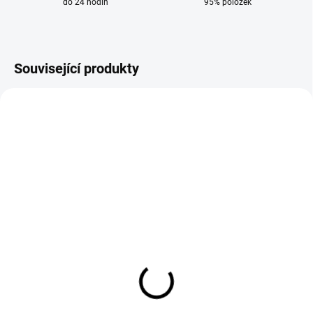
do 24 hodin
95% položek
Související produkty
SKLADEM
DODÁNÍ 8-9 DNÍ
Wolframová elektroda
Wolframová elektroda
1,0 mm x 175 mm fialová
1,0 mm x 175 mm
E3 na TIG
červená WT 20 na TIG
72 Kč
47 Kč
60 Kč bez DPH
39 Kč bez DPH