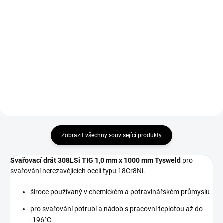
Do košíku
Do košíku
Wolframová elektroda 1,0 mm x
Wolframová elektroda 1,0 mm x
175 mm fialová E3 na TIG pro
175 mm červená WT 20 na TIG
svařování oceli a dílenské práce.
pro svařování nerezi se stabilním
obloukem.
Zobrazit všechny související produkty
Svařovací drát 308LSi TIG 1,0 mm x 1000 mm Tysweld
pro
svařování nerezavějících ocelí typu 18Cr8Ni.
široce používaný v chemickém a potravinářském průmyslu
pro svařování potrubí a nádob s pracovní teplotou až do
-196°C