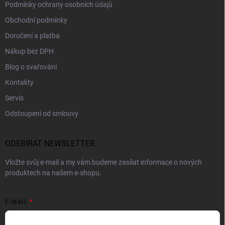
Podmínky ochrany osobních údajů
Obchodní podmínky
Doručení a platba
Nákup bez DPH
Blog o svařování
Kontakty
Servis
Odstoupení od smlouvy
ODEBÍRAT NEWSLETTER
Vložte svůj e-mail a my vám budeme zasílat informace o nových
produktech na našem e-shopu.
E-MAIL