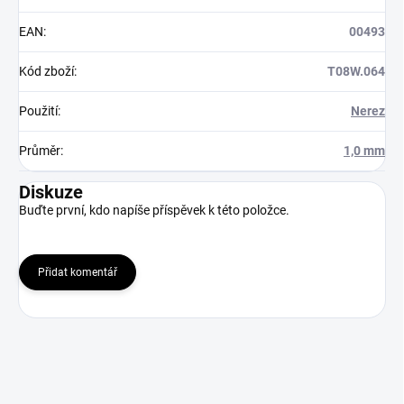
EAN
:
00493
Kód zboží
:
T08W.064
Použití
:
Nerez
Průměr
:
1,0 mm
Diskuze
Buďte první, kdo napíše příspěvek k této položce.
Přidat komentář