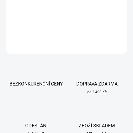
Svařovací drát 308LSi TIG 1,0 mm x 1000 mm Tysweld pro
svařování nerezavějících ocelí typu 18Cr8Ni.
DETAILNÍ INFORMACE
ZEPTAT SE
BEZKONKURENČNÍ CENY
DOPRAVA ZDARMA
od 2 490 Kč
ODESLÁNÍ
ZBOŽÍ SKLADEM