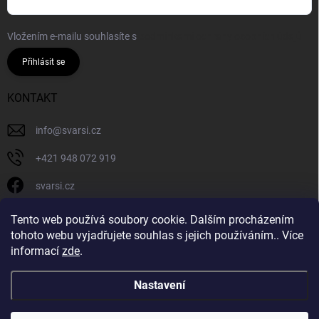
Vložením e-mailu souhlasíte s
podmínkami ochrany osobních údajů
Přihlásit se
KONTAKT
info
@
svarsi.cz
+421 948 072 919
svarsi.cz
svarsi.cz
Tento web používá soubory cookie. Dalším procházením
tohoto webu vyjadřujete souhlas s jejich používáním.. Více
informací
zde
.
Nastavení