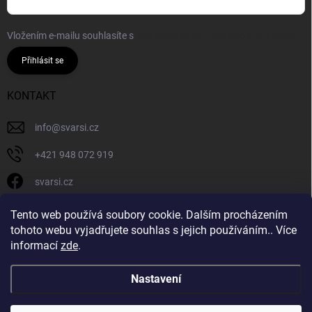
Vložením e-mailu souhlasíte s
podmínkami ochrany osobních údajů
Přihlásit se
KONTAKT
info
@
svarsi.cz
+421 948 072 919
svarsi.cz
svarsi.cz
Tento web používá soubory cookie. Dalším procházením
tohoto webu vyjadřujete souhlas s jejich používáním.. Více
informací
zde
.
Nastavení