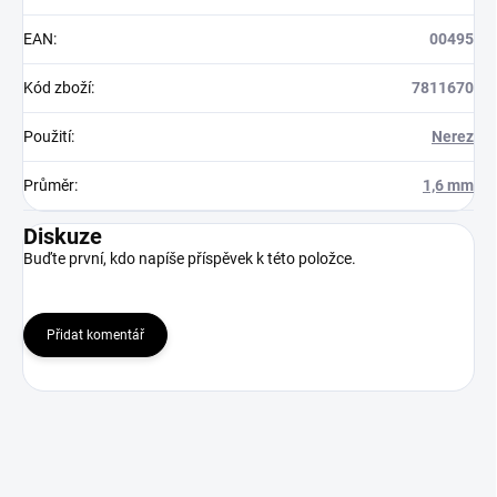
EAN
:
00495
Kód zboží
:
7811670
Použití
:
Nerez
Průměr
:
1,6 mm
Diskuze
Buďte první, kdo napíše příspěvek k této položce.
Přidat komentář