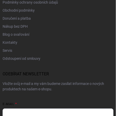
Podmínky ochrany osobních údajů
Obchodní podmínky
Doručení a platba
Nákup bez DPH
Blog o svařování
Kontakty
Servis
Odstoupení od smlouvy
ODEBÍRAT NEWSLETTER
Vložte svůj e-mail a my vám budeme zasílat informace o nových
produktech na našem e-shopu.
E-MAIL