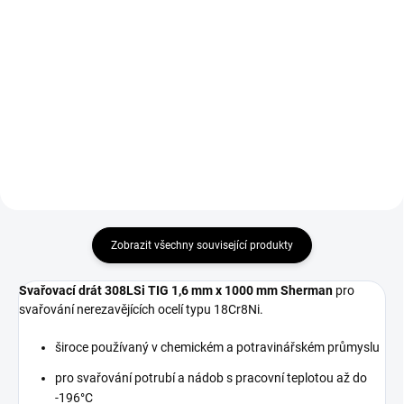
Do košíku
Do košíku
Wolframová elektroda 1,6 mm x
Zlatá WL 15 wolframová
175 mm fialová E3 na TIG pro
elektroda 1,6 mm x 175 mm je
svařování oceli a dílenské práce.
univerzální TIG elektroda pro
téměř všechny oblasti použití.
Zobrazit všechny související produkty
Svařovací drát 308LSi TIG 1,6 mm x 1000 mm Sherman
pro
svařování nerezavějících ocelí typu 18Cr8Ni.
široce používaný v chemickém a potravinářském průmyslu
pro svařování potrubí a nádob s pracovní teplotou až do
-196°C