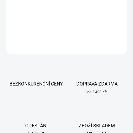
Svařovací drát 308LSi TIG 1,6 mm x 1000 mm Sherman pro
svařování nerezavějících ocelí typu 18Cr8Ni.
DETAILNÍ INFORMACE
ZEPTAT SE
BEZKONKURENČNÍ CENY
DOPRAVA ZDARMA
od 2 490 Kč
ODESLÁNÍ
ZBOŽÍ SKLADEM