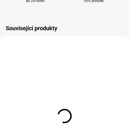
do 24 hodin
95% položek
Související produkty
SKLADEM
SKLADEM
Wolframová elektroda
Wolframová elektroda
1,6 mm x 175 mm fialová
1,6 mm x 175 mm zlatá
E3 na TIG
WL 15 na TIG
112 Kč
88 Kč
93 Kč bez DPH
73 Kč bez DPH