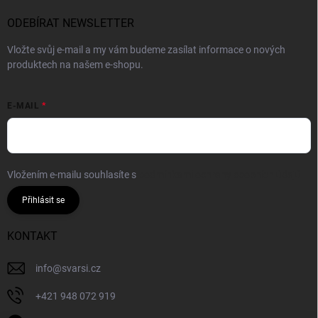
ODEBÍRAT NEWSLETTER
Vložte svůj e-mail a my vám budeme zasílat informace o nových
produktech na našem e-shopu.
E-MAIL
Vložením e-mailu souhlasíte s
podmínkami ochrany osobních údajů
Přihlásit se
KONTAKT
info
@
svarsi.cz
+421 948 072 919