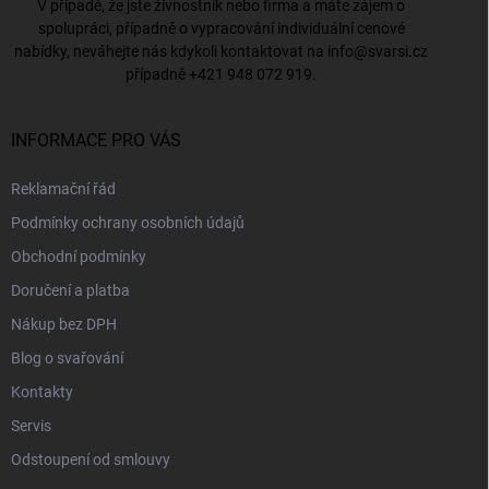
V případě, že jste živnostník nebo firma a máte zájem o
spolupráci, případně o vypracování individuální cenové
nabídky, neváhejte nás kdykoli kontaktovat na
info@svarsi.cz
případně
+421 948 072 919
.
INFORMACE PRO VÁS
Reklamační řád
Podmínky ochrany osobních údajů
Obchodní podmínky
Doručení a platba
Nákup bez DPH
Blog o svařování
Kontakty
Servis
Odstoupení od smlouvy