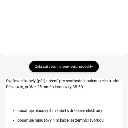
Set magnetických úhelníků 3 ks -
Termoska na elektrody 350 mm
svařovací magnety, které se hodí
Sherman pro skladování a
k přesnému spojení svařovaných
přepravu svařovacích elektrod.
materiálů.
Zobrazit všechny související produkty
Svařovací kabely (pár) určené pro svařování obalenou elektrodou.
Délka 4 m, průřez 25 mm² a koncovky 35-50.
obsahuje plusový 4 m kabel s držákem elektrody
obsahuje minusový 4 m kabel se zemnící svorkou