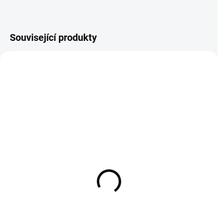
Související produkty
SKLADEM
SKLADEM
Set magnetických
Termoska na elektrody
úhelníků 3 ks
350 mm Sherman
454 Kč
304 Kč
375 Kč bez DPH
251 Kč bez DPH
Do košíku
Do košíku