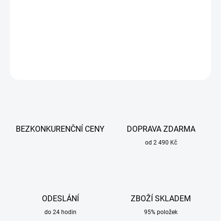
Svařovací kabely (pár) určené pro svařování obalenou elektrodou.
DETAILNÍ INFORMACE
ZEPTAT SE
BEZKONKURENČNÍ CENY
DOPRAVA ZDARMA
od 2 490 Kč
ODESLÁNÍ
ZBOŽÍ SKLADEM
do 24 hodin
95% položek