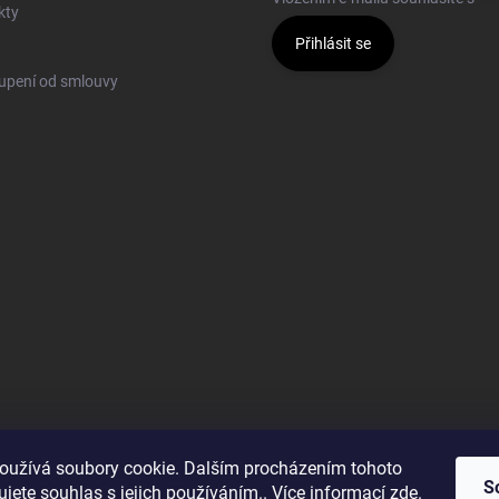
kty
Přihlásit se
upení od smlouvy
oužívá soubory cookie. Dalším procházením tohoto
S
jete souhlas s jejich používáním.. Více informací
zde
.