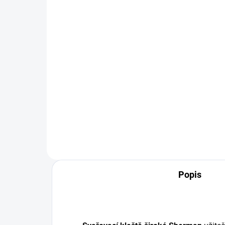
15 / TBI 150
CO
302 Kč
90
250 Kč bez DPH
74 
Do košíku
Sada náhradních dílů MIG/CO2
Prot
na hořáky MB 15 / TBI 150.
na 
400
Popis