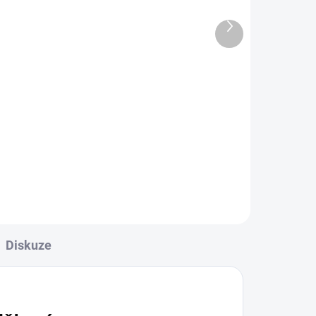
TBI 150 EXTRA VELKÁ
606 Kč
Další
produkt
501 Kč bez DPH
Do košíku
o
Sada náhradních dílů MIG/CO2
rbě
na hořáky MB 15/TBI 150 EXTRA
a
VELKÁ.
Diskuze