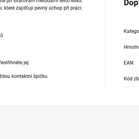
čné při svařování metodami MIG/MAG.
Dop
které zajišťují pevný úchop při práci.
Katego
k
ů
Hmotn
řestřihněte
jej
EAN
:
aždou kontaktní špičku
Kód zb