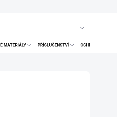
PRÁZDNÝ KOŠÍK
NÁKUPNÍ
KOŠÍK
É MATERIÁLY
PŘÍSLUŠENSTVÍ
OCHRANNÉ POMŮ