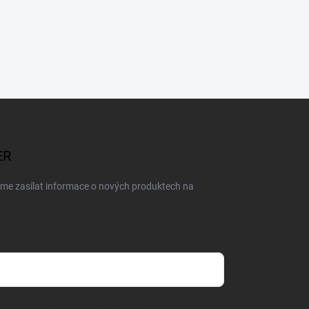
ER
eme zasílat informace o nových produktech na
dmínkami ochrany osobních údajů