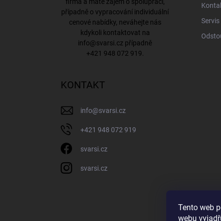
firma a máte zájem o spolupráci,
Konta
případně o vypracování individuální
Servis
cenové nabídky, neváhejte nás
kdykoli kontaktovat na
Odsto
info@svarsi.cz
případně
+421 948 072 919
.
KONTAKT
info
@
svarsi.cz
+421 948 072 919
svarsi.cz
svarsi.cz
Tento web p
webu vyjadřu