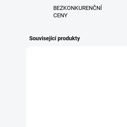
BEZKONKURENČNÍ
CENY
Související produkty
SKLADEM
Sada náhradních dílů
Pro
MIG/CO2 na hořáky MB
sep