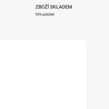
ZBOŽÍ SKLADEM
95% položek
ADEM
SKLADEM
Sada náhradních dílů MIG
/ CO2 na hořáky MB 15 /