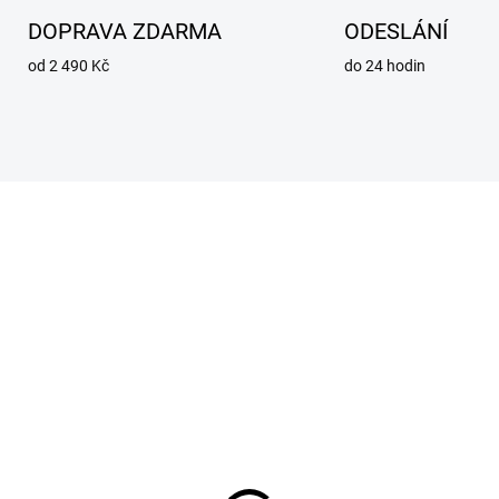
DOPRAVA ZDARMA
ODESLÁNÍ
od 2 490 Kč
do 24 hodin
SKLADEM
SKL
tirozstřikový
Protirozstřiková
arační sprej na hořáky
separační pasta na