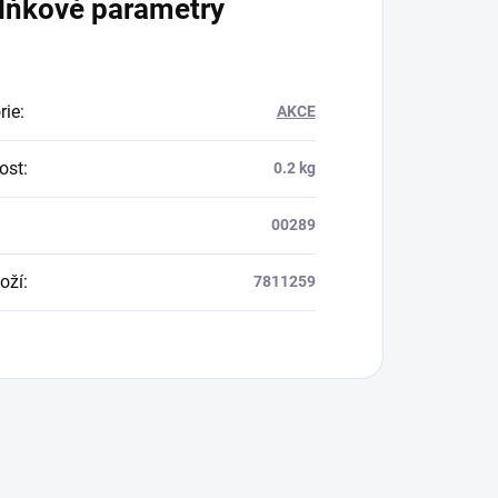
lňkové parametry
rie
:
AKCE
ost
:
0.2 kg
00289
oží
:
7811259