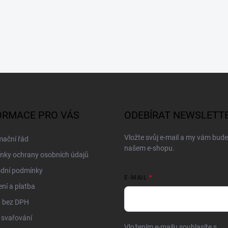
ORMACE PRO VÁS
ODEBÍRAT NEWSLETT
Vložte svůj e-mail a my vám bud
mační řád
našem e-shopu.
nky ochrany osobních údajů
dní podmínky
E-MAIL
ní a platba
 bez DPH
 svařování
Vložením e-mailu souhlasíte s
po