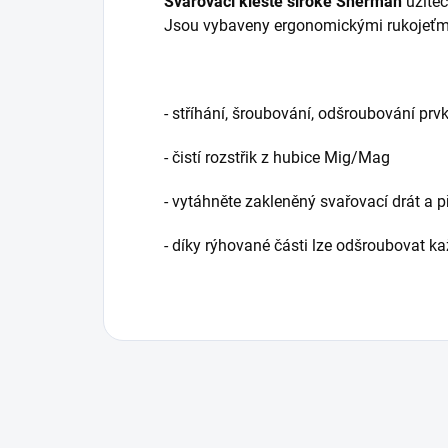
Svařovací kleště široké Sherman
užite
Jsou vybaveny ergonomickými rukojeťmi, 
-
stříhání, šroubování, odšroubování
prv
- čistí rozstřik z hubice Mig/Mag
- vytáhněte zakleněný svařovací drát a p
- díky rýhované části lze odšroubovat k