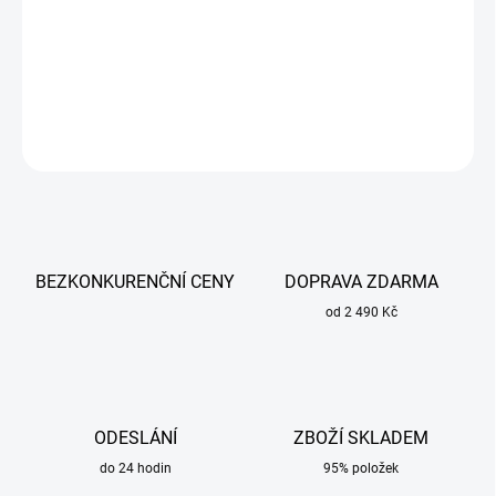
Svařovací kleště úzké Sherman užitečné při svařování metodami
MIG/MAG.
DETAILNÍ INFORMACE
ZEPTAT SE
BEZKONKURENČNÍ CENY
DOPRAVA ZDARMA
od 2 490 Kč
ODESLÁNÍ
ZBOŽÍ SKLADEM
do 24 hodin
95% položek