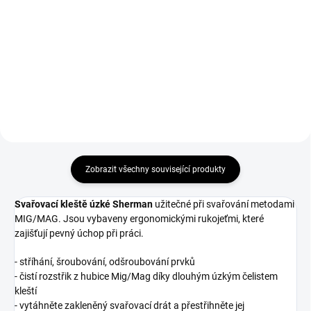
Protirozstřikový separační sprej
Usnadňuje posun svařovacího
na hořáky CO2 Abicor Binzel
drátu a hlavně zabraňuje tvorbě
400ml.
usazenin (strusce) na špičce a
hubici hořáku.
Zobrazit všechny související produkty
Svařovací kleště úzké Sherman
užitečné při svařování metodami
MIG/MAG. Jsou vybaveny ergonomickými rukojeťmi, které
zajišťují pevný úchop při práci.
- stříhání, šroubování, odšroubování prvků
- čistí rozstřik z hubice Mig/Mag díky dlouhým úzkým čelistem
kleští
- vytáhněte zakleněný svařovací drát a přestřihněte jej