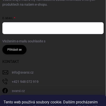
produktech na našem e-shopu.
E-MAIL
Vložením e-mailu souhlasíte s
podmínkami ochrany osobních údajů
Přihlásit se
KONTAKT
info
@
svarsi.cz
+421 948 072 919
svarsi.cz
svarsi.cz
Tento web používá soubory cookie. Dalším procházením