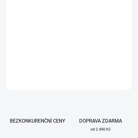
cena:
MŮŽEME
DORUČIT DO:
19.8.2026
−
+
Přidat do košíku
Svařovací kukla iWELD FANTOLIGHT DIGITAL 5.3s vestavěným
LED pracovním světlem.
DETAILNÍ INFORMACE
ZEPTAT SE
BEZKONKURENČNÍ CENY
DOPRAVA ZDARMA
od 2 490 Kč