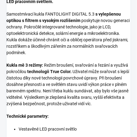
LED pracovním světlem.
Samostmívací kukla FANTOLIGHT DIGITAL 5.3
s vylepšenou
optikou s filtrem s vysokým rozlišením
poskytuje novou generaci
ochrany. Pokročilé integrované technologie, jako je LCD,
optoelektronická detekce, solární energie a mikroelektronika.
Kukla dokáže účinně chránit oči a obličej operátora před jiskrami,
rozstřikem a škodlivým zářením za normálních svařovacích
podmínek.
Kukla mě 3 režimy:
Režim broušení, svařování a řezání a využívá
pokročilou
technologii True Color.
Uživatel může svařovat s lepší
čistotou díky nové technologii povrchové úpravy. Při broušení
dosáhne přesnosti a ve světlém stavu uvidí výkon práce v plném
barevném spektru. Není třeba kuklu sundávat, aby bylo vše jasně
viditelné. Výsledkem je zlepšená kvalita svaru, vyšší efektivita a
zvýšená bezpečnost, protože uživatel vidí víc.
Technické parametry:
Vestavěné LED pracovní světlo