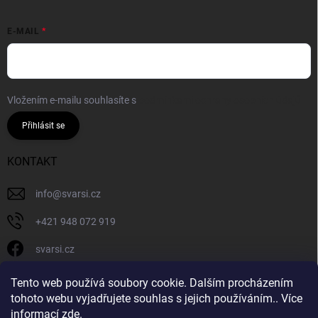
E-MAIL
Vložením e-mailu souhlasíte s
podmínkami ochrany osobních údajů
Přihlásit se
KONTAKT
info
@
svarsi.cz
+421 948 072 919
svarsi.cz
svarsi.cz
Tento web používá soubory cookie. Dalším procházením
tohoto webu vyjadřujete souhlas s jejich používáním.. Více
informací
zde
.