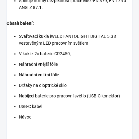
Splňuje normy bezpečnosti práce MSZ-EN 379, EN 175 a
ANSI Z 87.1.
Obsah balení:
Svařovací kukla iWELD FANTOLIGHT DIGITAL 5.3 s
vestavěným LED pracovním světlem
V kukle: 2x baterie CR2450,
Náhradní vnější fólie
Náhradní vnitřní fólie
Držáky na dioptrické sklo
Nabíjecí baterie pro pracovní světlo (USB-C konektor)
USB-C kabel
Návod