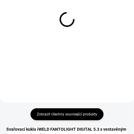
Markal SL.100 zelený
červené GL016 Simply
Red velikost 10
72 Kč
124 Kč
60 Kč bez DPH
102 Kč bez DPH
Do košíku
Do košíku
Nesmývatelný popisovač na
lakové bázi. Tloušťka čáry 2 až 4
Svářečské rukavice GL016 Simply
mm.
Red velikost 10 vhodné pro
svařování metodou MMA a
MIG/MAG.
Zobrazit všechny související produkty
Svařovací kukla iWELD FANTOLIGHT DIGITAL 5.3 s vestavěným