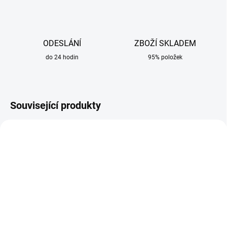
ODESLÁNÍ
ZBOŽÍ SKLADEM
do 24 hodin
95% položek
Související produkty
AKCE
VÝPRODEJ
SKLADEM
SKLADEM
Technický popisovač
Svářečské rukavice