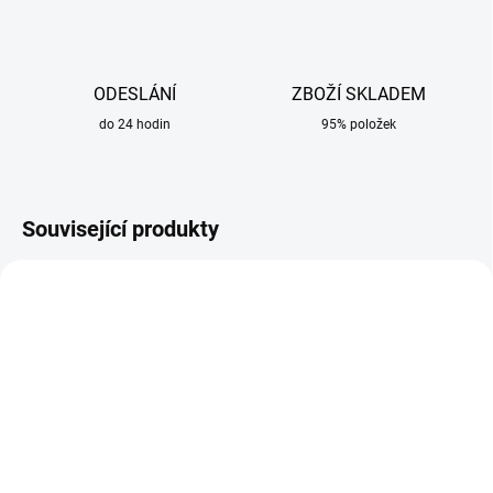
ODESLÁNÍ
ZBOŽÍ SKLADEM
do 24 hodin
95% položek
Související produkty
SKLADEM
SKLADEM
Držák kleštiny 2,4 mm se
Držák kleštiny 2,4 mm na