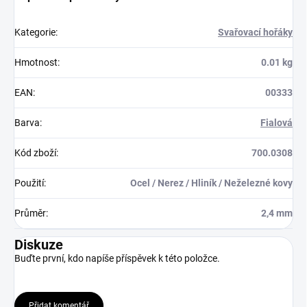
Kategorie
:
Svařovací hořáky
Hmotnost
:
0.01 kg
EAN
:
00333
Barva
:
Fialová
Kód zboží
:
700.0308
Použití
:
Ocel / Nerez / Hliník / Neželezné kovy
Průměr
:
2,4 mm
Diskuze
Buďte první, kdo napíše příspěvek k této položce.
Přidat komentář