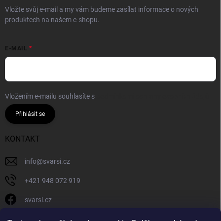
Vložte svůj e-mail a my vám budeme zasílat informace o nových
produktech na našem e-shopu.
E-MAIL
Vložením e-mailu souhlasíte s
podmínkami ochrany osobních údajů
Přihlásit se
KONTAKT
info
@
svarsi.cz
+421 948 072 919
svarsi.cz
svarsi.cz