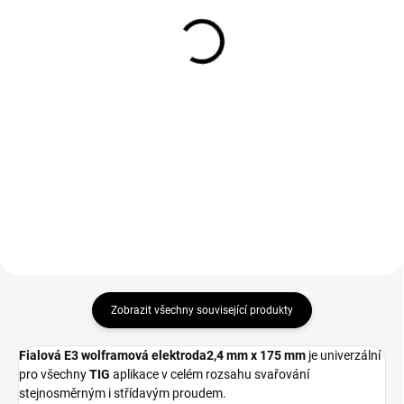
sítkem na hořák TIG
hořák TIG 17/18/26
17/18/26
49 Kč
100 Kč
41 Kč bez DPH
83 Kč bez DPH
Do košíku
Do košíku
Držák kleštiny 2,4 mm na hořák
TIG 9/20.
Držák kleštiny 2,4 mm se sítkem
na hořák TIG 17/18/26.
Zobrazit všechny související produkty
Fialová E3 wolframová elektroda
2,4 mm x 175 mm
je univerzální
pro všechny
TIG
aplikace v celém rozsahu svařování
stejnosměrným i střídavým proudem.