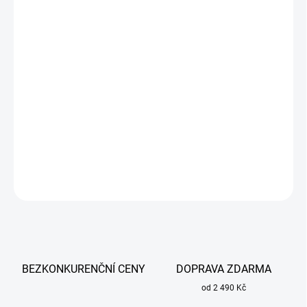
cena:
MŮŽEME
DORUČIT DO:
13.8.2026
−
+
Přidat do košíku
Wolframová elektroda 2,4 mm x 175 mm fialová E3 na TIG pro
svařování oceli a dílenské práce.
DETAILNÍ INFORMACE
ZEPTAT SE
BEZKONKURENČNÍ CENY
DOPRAVA ZDARMA
od 2 490 Kč