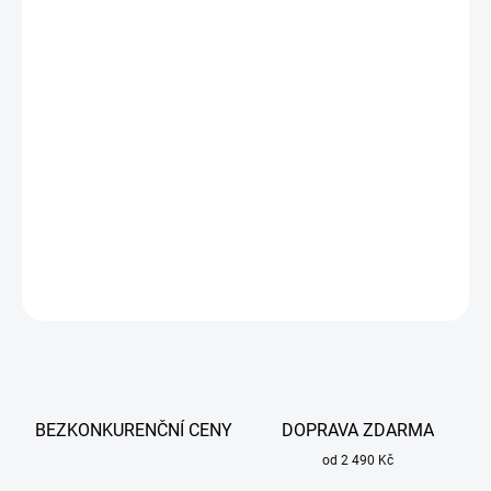
cena:
MŮŽEME
DORUČIT DO:
13.8.2026
−
+
Přidat do košíku
Zelená WP wolframová elektroda 2,4 mm x 175 mm je
neobohacená TIG elektroda - čistý Wolfram.
DETAILNÍ INFORMACE
ZEPTAT SE
BEZKONKURENČNÍ CENY
DOPRAVA ZDARMA
od 2 490 Kč