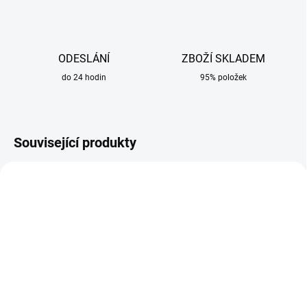
ODESLÁNÍ
ZBOŽÍ SKLADEM
do 24 hodin
95% položek
Související produkty
SKLADEM
SKLADEM
Krytka hořáku TIG
Držák kleštiny 2,4 mm na