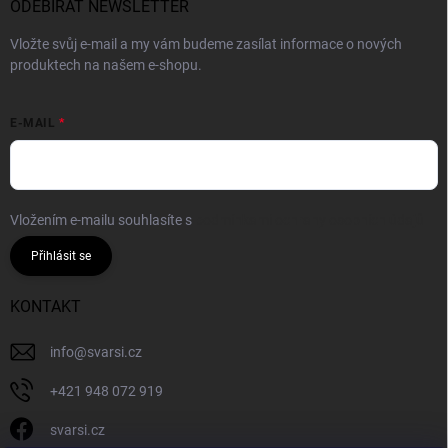
ODEBÍRAT NEWSLETTER
Vložte svůj e-mail a my vám budeme zasílat informace o nových
produktech na našem e-shopu.
E-MAIL
Vložením e-mailu souhlasíte s
podmínkami ochrany osobních údajů
Přihlásit se
KONTAKT
info
@
svarsi.cz
+421 948 072 919
svarsi.cz