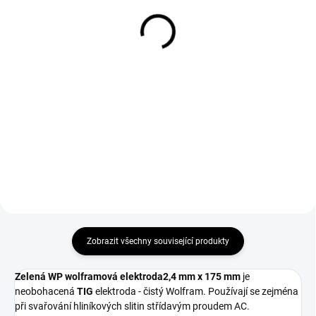
17/18/26 dlouhá
hořák TIG 17/18/26
95 Kč
49 Kč
79 Kč bez DPH
41 Kč bez DPH
Do košíku
Do košíku
použití pro hořáky TIG 17/18/26
Držák kleštiny 2,4 mm na hořák
alternativa ke krytce Binzel
TIG 9/20.
712.1051 a Trafimet BW0066.
Zobrazit všechny související produkty
Zelená WP wolframová elektroda
2,4 mm x 175 mm
je
neobohacená
TIG
elektroda - čistý Wolfram. Používají se zejména
při svařování hliníkových slitin střídavým proudem AC.