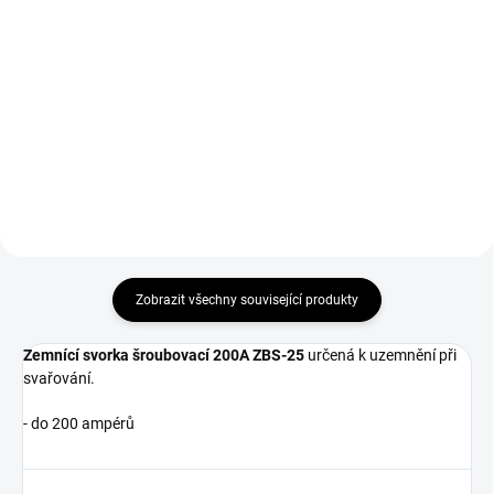
Koncovka svařovacích kabelů 10-
Koncovka svařovacích kabelů 35-
25 mm samec.
50 mm samec.
Zobrazit všechny související produkty
Zemnící svorka šroubovací 200A ZBS-25
určená k uzemnění při
svařování.
- do 200 ampérů