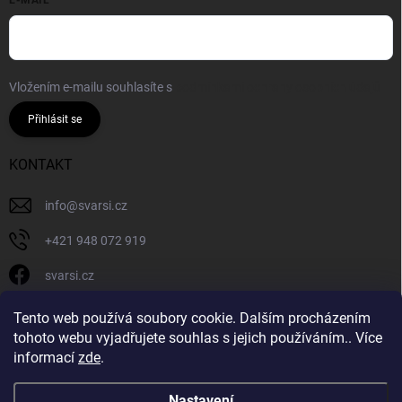
Vložením e-mailu souhlasíte s
podmínkami ochrany osobních údajů
Přihlásit se
KONTAKT
info
@
svarsi.cz
+421 948 072 919
svarsi.cz
svarsi.cz
Tento web používá soubory cookie. Dalším procházením
tohoto webu vyjadřujete souhlas s jejich používáním.. Více
informací
zde
.
Nastavení