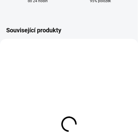
do 24 hodin
95% položek
Související produkty
SKLADEM
SKLADEM
Koncovka svařovacích
Koncovka svařovacích
kabelů 10-25 mm samec
kabelů 35-50 mm samec
37 Kč
100 Kč
31 Kč bez DPH
83 Kč bez DPH
Do košíku
Do košíku