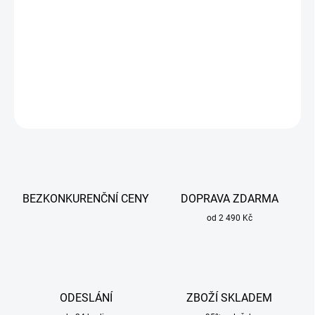
Zemnící svorka šroubovací 200A ZBS-25 určená k uzemnění při
svařování.
DETAILNÍ INFORMACE
ZEPTAT SE
BEZKONKURENČNÍ CENY
DOPRAVA ZDARMA
od 2 490 Kč
ODESLÁNÍ
ZBOŽÍ SKLADEM